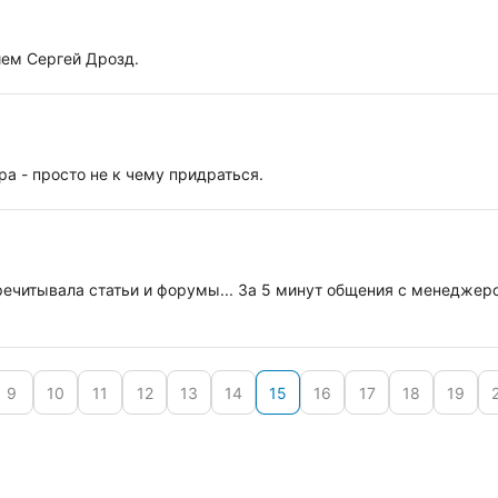
ием Сергей Дрозд.
ра - просто не к чему придраться.
речитывала статьи и форумы... За 5 минут общения с менеджер
9
10
11
12
13
14
15
16
17
18
19