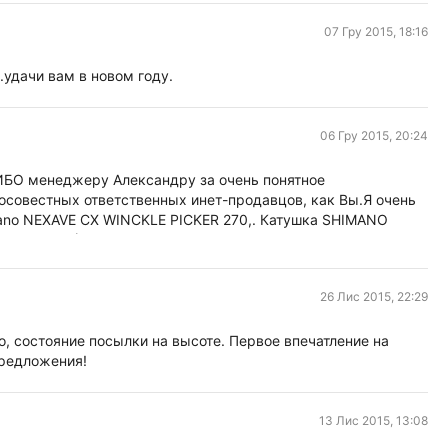
07 Гру 2015, 18:16
.удачи вам в новом году.
06 Гру 2015, 20:24
ИБО менеджеру Александру за очень понятное
росовестных ответственных инет-продавцов, как Вы.Я очень
mano NEXAVE CX WINCKLE PICKER 270,. Катушка SHIMANO
m 5.9kg (13lb),Леска SHIMANO Beastmaster 150m 0.14.и
ание и помощь при выборе данного товара.Так держать,и
26 Лис 2015, 22:29
о, состояние посылки на высоте. Первое впечатление на
предложения!
13 Лис 2015, 13:08