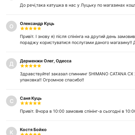
До речі,така катушка в нас у Луцьку по магазинах ко
Олександр Куць
О
Привіт. І знову я) після спінінга на другий день зам
пораджу користуватися послугами даного магазину!! 
Дерменжи Олег, Одесса
Д
Здравствуйте! заказал спиннинг SHIMANO CATANA CX 
упаковка!! Огромное спасибо!!
Саня Куць
С
Привіт. Вчора в 10:00 замовив спінінг-а сьогодні в 10:0
Костя Бойко
К