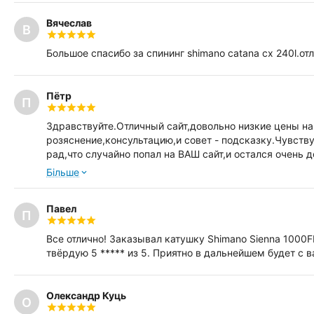
Вячеслав
В
Большое спасибо за спининг shimano catana cx 240l.о
Пётр
П
Здравствуйте.Отличный сайт,довольно низкие цены 
розяснение,консультацию,и совет - подсказку.Чувств
рад,что случайно попал на ВАШ сайт,и остался очен
TECHNIUM 1000 FD, Катушка Shimano EXAGE 3000S RC,
Бiльше
огромное спасибо за приятный сюрприз в виде катало
счастья-здоровья в наступающем НОВОМ 2016году.С 
Павел
П
Все отлично! Заказывал катушку Shimano Sienna 1000F
твёрдую 5 ***** из 5. Приятно в дальнейшем будет с 
Олександр Куць
О