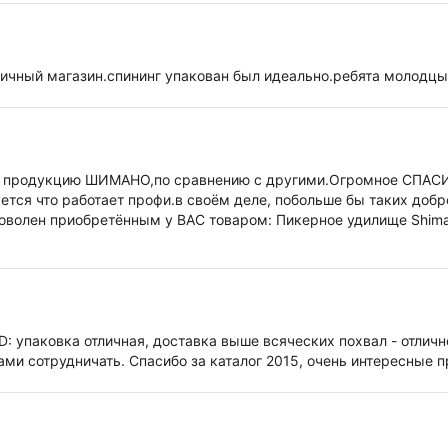
тличный магазин.спининг упакован был идеально.ребята молодцы
на продукцию ШИМАНО,по сравнению с другими.Огромное СПАС
уется что работает профи.в своём деле, побольше бы таких доб
ь доволен приобретённым у ВАС товаром: Пикерное удилище Shi
Спиннинг SHIMANO CATANA DX 210 UL,Шнур Sufix 832 250m 0.10m
га 2015.И ещё раз большое спасибо Александру за взаимопоним
ув.Пётр Васильевич.
D: упаковка отличная, доставка выше всяческих похвал - отличн
вами сотрудничать. Спасибо за каталог 2015, очень интересные 