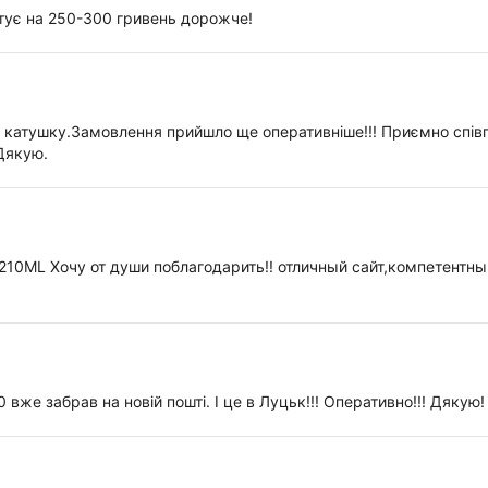
штує на 250-300 гривень дорожче!
овив катушку.Замовлення прийшло ще оперативніше!!! Приємно спі
Дякую.
210ML Хочу от души поблагодарить!! отличный сайт,компетентн
0 вже забрав на новій пошті. І це в Луцьк!!! Оперативно!!! Дякую!