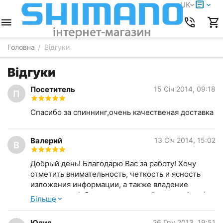
UK
Головна
Відгуки
/
Відгуки
Посетитель
15 Січ 2014, 09:18
П
Спасибо за спиннинг,очень качественая доставка
Валерий
13 Січ 2014, 15:02
В
Добрый день! Благодарю Вас за работу! Хочу
отметить внимательность, четкость и ясность
изложения информации, а также владение
материалом (общался с девушкой по телефону).
Бiльше
Приятной неожиданностью стало сообщение о
снижении цены по сравнению с сайтом.
Юлия
26 Гру 2013, 19:51