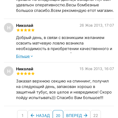
удевльон оперативностю.Весы бомбезные
большоэ спасибо.Всем рекомендую етот магазин.
Николай
26 Жов 2013, 17:07
Н
Добрый день, в связи с возникшим желанием
освоить матчевую ловлю возникла
необходимость в приобретении качественного и
желательно недорогого рыболовного комплекта
Бiльше
катушка-удилище. В связи с этим мой выбор
остановился на таких вариантах: Матчевое
Николай
15 Жов 2013, 16:07
удилище SHIMANO CATANA DX MATCH 420
Н
FA,SHIMANO CATANA СX MATCH 420 FA и
Заказал верхнюю секцию на спиннинг, получил
SHIMANO CATANA BX TELEMATCH 420 FA
на следующий день, запакован хорошо в
(последнее потому, что все же чаще выбираюсь
защитный тубус, все целое и невредимое! Скоро
на рыбалку на своих двоих и в этом смысле
пойду испытывать))) Спасибо Вам большое!!!
удобней). Хотел бы получить профессиональный
совет, какой из указанных вариантов был бы
наиболее предпочтительным для осваивающего
азы матчевой ловли рыболова (критерии -
1
НАЗАД
ВПЕРЕД
22
20