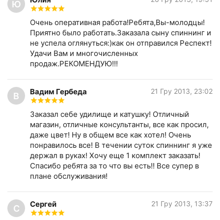
Отдельное спасибо за оперативность. Заказывал
Ю
удилище 26 декабря. На следующий день оно
Очень оперативная работа!Ребята,Вы-молодцы!
было уже у меня. Когда увидел упаковку душа
Приятно было работать.Заказала сыну спиннинг и
запела, упаковано отлично, как для себя.
не успела оглянуться:)как он отправился Респект!
Содержимое также не заставило расстроиться -
Удачи Вам и многочисленных
именно то, что я хотел и о чем мы
продаж.РЕКОМЕНДУЮ!!!
договаривались. Обязательно еще воспользуюсь
Вашими услугами и уже рекомендую знакомым.
Хорошо, что вы есть!! Здоровья, удачи и хорошей
Вадим Гербеда
21 Гру 2013, 23:02
В
рыбалки!
Заказал себе удилище и катушку! Отличный
магазин, отличные консультанты, все как просил,
даже цвет! Ну в общем все как хотел! Очень
понравилось все! В течении суток спиннинг я уже
держал в руках! Хочу еще 1 комплект заказать!
Спасибо ребята за то что вы есть!! Все супер в
плане обслуживания!
Сергей
21 Гру 2013, 13:37
С