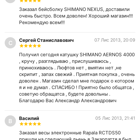
Заказал бейсболку SHIMANO NEXUS, доставили
очень быстро. Всем доволен! Хороший магазин!!!
Рекомендую всем!!!
Сергей Станиславович
07 Лис 2013, 20:09
С
Получил сегодня катушку SHIMANO AERNOS 4000
, кручу , разглядываю , прислушиваюсь ,
принюхиваюсь . Люфтов нет , вмятин нет ,не
скрипит , запах свежий . Приятная покупка , очень
доволен . Магазин сделал мне подарок о котором
я и не думал . СПАСИБО ! Приятно было общатса ,
советую обращатса , будете довольны .
Благодарю Вас Александр Александрович
Василий
05 Лис 2013, 21:41
В
Заказал весы электронные Rapala RCTDS50
пришли на следующий дьень,в Закарпаття,я был