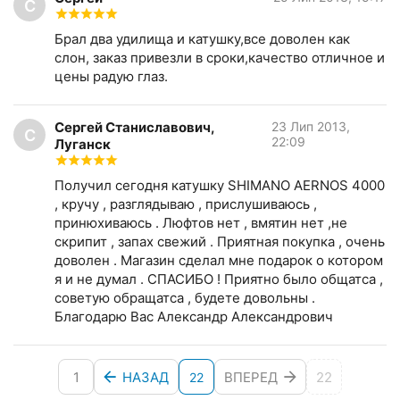
С
Брал два удилища и катушку,все доволен как
слон, заказ привезли в сроки,качество отличное и
цены радую глаз.
Сергей Станиславович,
23 Лип 2013,
С
22:09
Луганск
Получил сегодня катушку SHIMANO AERNOS 4000
, кручу , разглядываю , прислушиваюсь ,
принюхиваюсь . Люфтов нет , вмятин нет ,не
скрипит , запах свежий . Приятная покупка , очень
доволен . Магазин сделал мне подарок о котором
я и не думал . СПАСИБО ! Приятно было общатса ,
советую обращатса , будете довольны .
Благодарю Вас Александр Александрович
1
НАЗАД
ВПЕРЕД
22
22