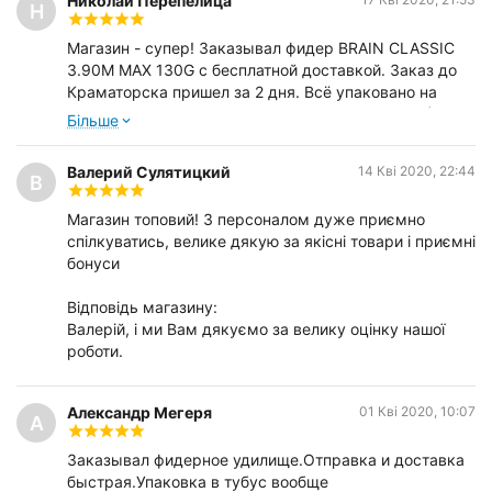
Николай Перепелица
Н
Магазин - супер! Заказывал фидер BRAIN CLASSIC
3.90M MAX 130G с бесплатной доставкой. Заказ до
Краматорска пришел за 2 дня. Всё упаковано на
высшем уровне в тубус (танком ездить можно!),
Бiльше
документация (фирменный чек-заказ и гарантийный
талон) обернут полипропиленовой прокладкой.
Валерий Сулятицкий
14 Кві 2020, 22:44
Менеджер Александр подробнейшим образом
В
ответил на все вопросы по товару, а их было не
Магазин топовий! З персоналом дуже приємно
мало. Давно не встречал такого сервиса "на теренах
спілкуватись, велике дякую за якісні товари і приємні
неньки України". Сделал предзаказ еще на КАРП-
бонуси
ФИДЕР BRAIN APEX DOUBLE 3.9M 3.5LBS/MAX 150G,
которого не оказалось в наличии, Александр
Відповідь магазину:
пообещал сообщить, как только он появится,
Валерій, і ми Вам дякуємо за велику оцінку нашої
надеюсь, так и будет. Всем советую этот магазин
роботи.
однозначно.
Ответ магазина (Александр):
Александр Мегеря
01 Кві 2020, 10:07
А
Николай Петрович, спасибо за высокую оценку
нашей работы. Приятно :) Да, предзаказ оформлен. В
Заказывал фидерное удилище.Отправка и доставка
ближайшие дня я с Вами свяжусь.
быстрая.Упаковка в тубус вообще