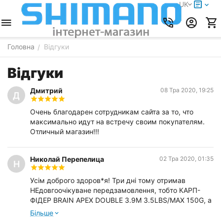
UK
Головна
Відгуки
/
Відгуки
Дмитрий
08 Тра 2020, 19:25
Д
Очень благодарен сотрудникам сайта за то, что
максимально идут на встречу своим покупателям.
Отличный магазин!!!
Николай Перепелица
02 Тра 2020, 01:35
Н
Усім доброго здоров*я! Три дні тому отримав
НЕдовгоочікуване передзамовлення, тобто КАРП-
ФІДЕР BRAIN APEX DOUBLE 3.9M 3.5LBS/MAX 150G, а
чому "НЕдовгоочікуване", та тому, що чекав усього
Бiльше
тиждень. І, як завжди, усе на найвищому рівні. Дуже