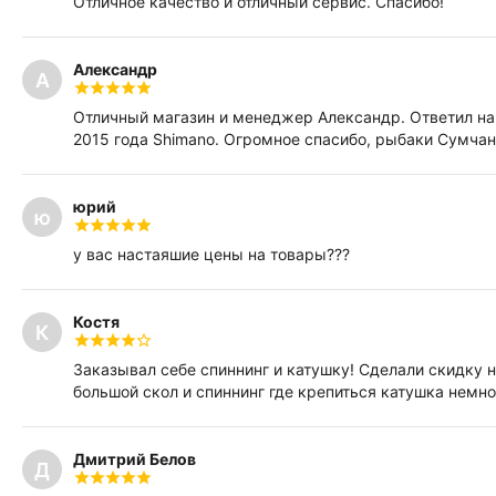
Отличное качество и отличный сервис. Спасибо!
Александр
А
Отличный магазин и менеджер Александр. Ответил на 
2015 года Shimano. Огромное спасибо, рыбаки Сумчане
юрий
ю
у вас настаяшие цены на товары???
Костя
К
Заказывал себе спиннинг и катушку! Сделали скидку на
большой скол и спиннинг где крепиться катушка немног
Дмитрий Белов
Д