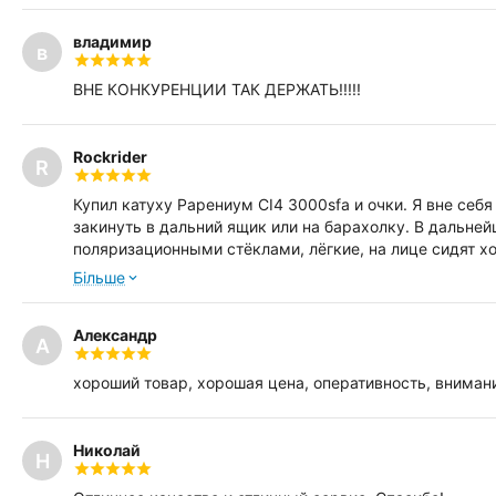
владимир
в
ВНЕ КОНКУРЕНЦИИ ТАК ДЕРЖАТЬ!!!!!
Rockrider
R
Купил катуху Рарениум CI4 3000sfa и очки. Я вне себя
закинуть в дальний ящик или на барахолку. В дальне
поляризационными стёклами, лёгкие, на лице сидят х
Теперь я приверженец Симано и вашего сервиса! Наде
Бiльше
консультацией, оперативностью доставки, ну абсолютн
быть другой! Побольше бы таких добросовестных отве
Александр
А
хороший товар, хорошая цена, оперативность, внимани
Николай
Н