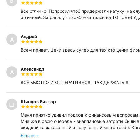
В
Все отлично! Попросил чтоб придержали катуху, на слу
отличный. За рапалу спасибо+за талон на ТО тоже) Уда
Андрей
А
Всем привет. Цени здесь супер для тех кто ценит фир
Александр
А
ВСЁ БЫСТРО И ОППЕРАТИВНО!!!! ТАК ДЕРЖАТЬ!!!
Шинцов Виктор
Ш
Меня приятно удивил подход к финансовым вопросам. М
Мне же в свою очередь - внеплановые затраты были в
скидкой на заказанный и полученный мною товар. Хотя
приятно удивлен. Однозначно рекомендую данный инт
Бiльше