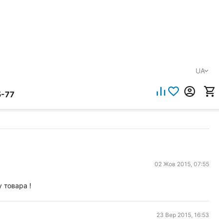
UA
5-77
02 Жов 2015, 07:55
 товара !
23 Вер 2015, 16:53