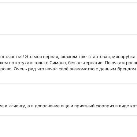
 от счастья! Это моя первая, скажем так- стартовая, мясорубка
йшем по катухам только Симано, без альтернатив! По очкам рас
орошо. Очень рад что начал своё знакомство с данным брендом
юсь буду расти в спиннинговой ловле и ещё неоднократно к Вам
о всем доволен в полном объёме! Удачной торговли Вам, ребята
тственных инет-продавцов, как Вы! С уважением!
е к клиенту, а в дополнение еще и приятный сюрприз в виде ка