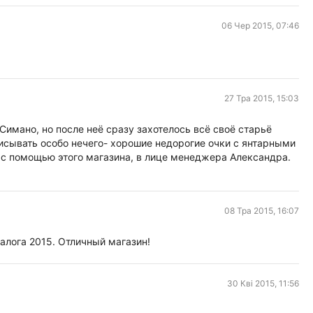
06 Чер 2015, 07:46
27 Тра 2015, 15:03
 Симано, но после неё сразу захотелось всё своё старьё
писывать особо нечего- хорошие недорогие очки с янтарными
 с помощью этого магазина, в лице менеджера Александра.
 обращаться. Качеством товара, ценой, упаковкой,
. Уверен что при таком подходе к клиентам она не может
08 Тра 2015, 16:07
талога 2015. Отличный магазин!
30 Кві 2015, 11:56