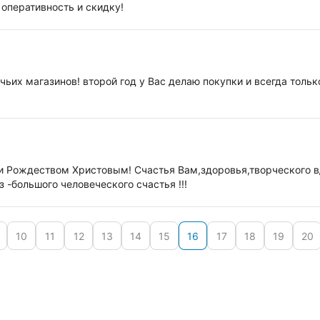
 оперативность и скидку!
ьих магазинов! второй год у Вас делаю покупки и всегда тольк
и Рождеством Христовым! Счастья Вам,здоровья,творческого в
 -большого человеческого счастья !!!
10
11
12
13
14
15
16
17
18
19
20