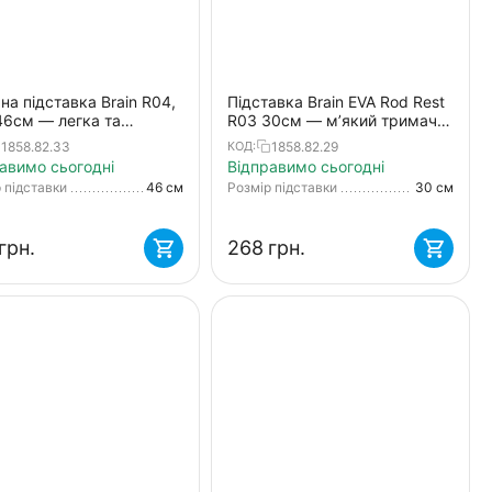
на підставка Brain R04,
Підставка Brain EVA Rod Rest
46см — легка та
R03 30см — м’який тримач
чна фіксація вудилища:
вудилища з EVA-покриттям і
1858.82.33
1858.82.29
КОД:
на зі стійками,
універсальним кріпленням
авимо сьогодні
Відправимо сьогодні
огами, армами
 підставки
46 см
Розмір підставки
30 см
грн.
‍268‍
грн.