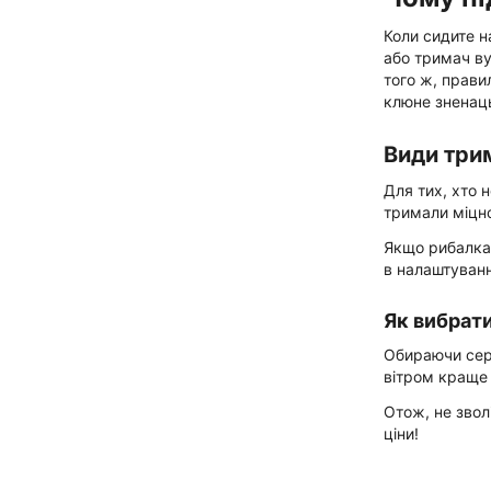
Коли сидите н
або тримач ву
того ж, прави
клюне зненац
Види трим
Для тих, хто 
тримали міцно
Якщо рибалка 
в налаштуванні
Як вибрати
Обираючи сере
вітром краще 
Отож, не звол
ціни!