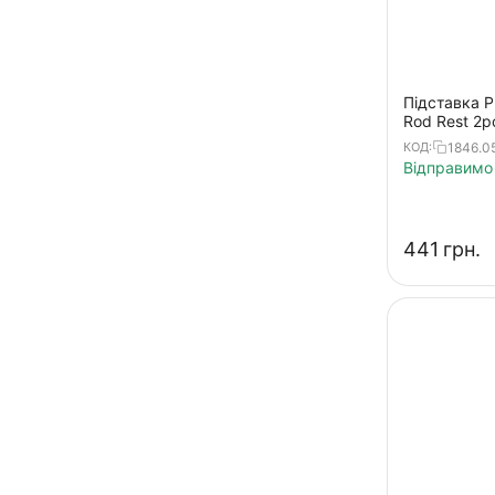
Підставка Pr
Rod Rest 2p
1846.0
КОД:
Відправимо 
‍441‍
грн.