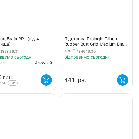
од Brain RP1 (під 4
Підставка Prologic Clinch
лища)
Rubber Butt Grip Medium Black
3pcs
1858.56.34
1846.19.30
КОД:
авимо сьогодні
Відправимо сьогодні
іал
Алюміній
‍
грн.
‍441‍
грн.
грн.
-10%