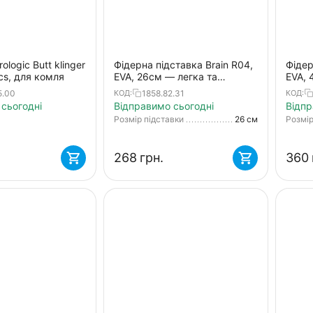
ologic Butt klinger
Фідерна підставка Brain R04,
Фідер
cs, для комля
EVA, 26см — легка та
EVA, 
безпечна фіксація вудилища:
безпе
5.00
1858.82.31
КОД:
КОД:
сумісна зі стійками,
суміс
сьогодні
Відправимо сьогодні
Відпр
триногами, армами
трин
Розмір підставки
26 см
Розмір
‍268‍
грн.
‍360‍