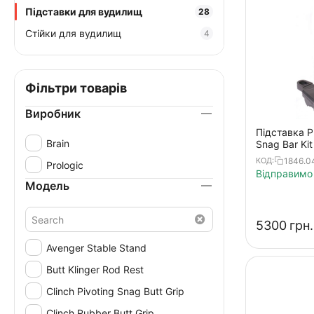
Підставки для вудилищ
28
Стійки для вудилищ
4
Фільтри товарів
Виробник
Підставка Pr
Brain
Snag Bar Kit
1846.0
КОД:
Prologic
Відправимо 
Модель
‍5300‍
грн.
Avenger Stable Stand
Butt Klinger Rod Rest
Clinch Pivoting Snag Butt Grip
Clinch Rubber Butt Grip