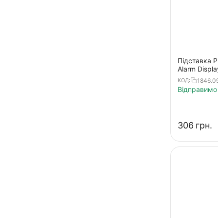
Підставка Pr
Alarm Displa
1846.0
КОД:
Відправимо 
‍306‍
грн.