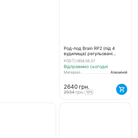
Род-под Brain RP2 (під 4
вудилища) регульовані
телескопічні ніжки
1858.56.37
КОД:
Відправимо сьогодні
Матеріал
Алюміній
‍2640‍
грн.
‍2934‍
грн.
-10%