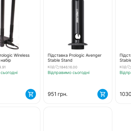
ologic Wireless
Підставка Prologic Avenger
Підст
 набір
Stable Stand
Stabl
4.91
1846.16.00
КОД:
КОД:
сьогодні
Відправимо сьогодні
Відпр
‍951‍
грн.
‍1030