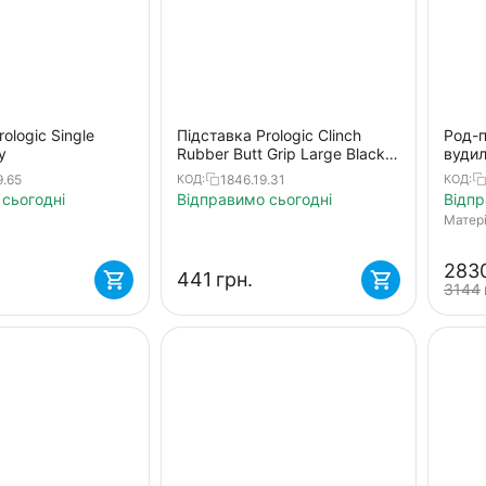
ologic Single
Підставка Prologic Clinch
Род-п
y
Rubber Butt Grip Large Black
вуди
3pcs
9.65
1846.19.31
КОД:
КОД:
сьогодні
Відправимо сьогодні
Відпр
Матер
‍2830
‍441‍
грн.
‍3144‍