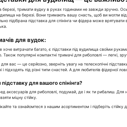
а березі, тримати вудку в руках годинами не завжди зручно. Ось
дилища на березі. Вони тримають вашу снасть, щоб ви могли ві
льно підібрана підставка для спінінга чи фідера може врятувати 
ька.
ачів для вудок:
не хоче витрачати багато, є підставки під вудилища своїми рукам
. Також популярні компактні тримачі для риболовлі — легкі, зручн
для вас — це серйозно, зверніть увагу на телескопічні підставки
 і підходять під різні типи снастей. А для любителів фідерної ловл
 підставку для вашого спінінга?
д аксесуарів для риболовлі, подумай, де і як ти рибалиш. Для не
взяти міцну стійку.
ікайте та ознайомтеся з нашим асортиментом і підберіть стійку