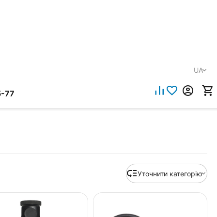
UA
5-77
Уточнити категорію