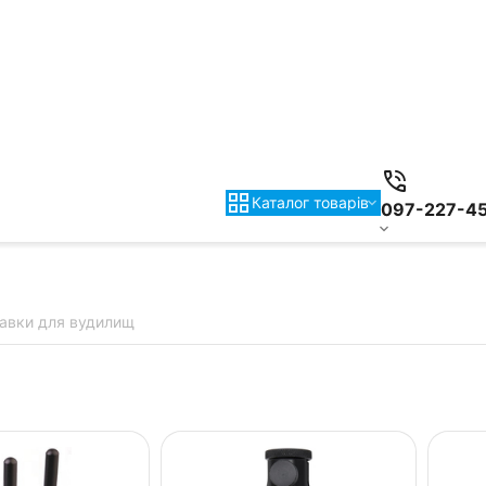
Каталог товарiв
097-227-4
тавки для вудилищ