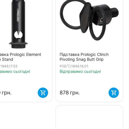
авка Prologic Element
Підставка Prologic Clinch
e Stand
Pivoting Snag Butt Grip
1846.17.53
1846.16.01
КОД:
авимо сьогодні
Відправимо сьогодні
‍
грн.
‍878‍
грн.