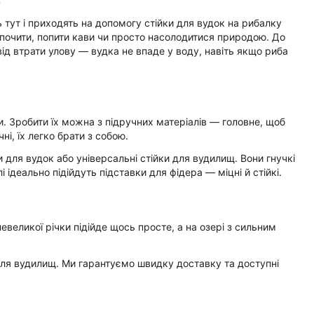
 тут і приходять на допомогу стійки для вудок на рибалку
дпочити, попити кави чи просто насолодитися природою. До
від втрати улову — вудка не впаде у воду, навіть якщо риба
и. Зробити їх можна з підручних матеріалів — головне, щоб
і, їх легко брати з собою.
 для вудок або універсальні стійки для вудилищ. Вони гнучкі
і ідеально підійдуть підставки для фідера — міцні й стійкі.
великої річки підійде щось просте, а на озері з сильним
 для вудилищ. Ми гарантуємо швидку доставку та доступні