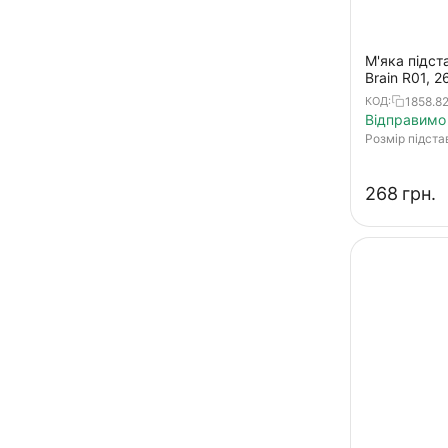
М'яка підст
Brain R01, 2
універсальн
1858.82
КОД:
кріплення
Відправимо 
Розмір підста
‍268‍
грн.