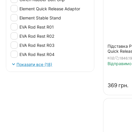
Element Quick Release Adaptor
Element Stable Stand
EVA Rod Rest R01
EVA Rod Rest R02
EVA Rod Rest R03
Підставка P
Quick Relea
EVA Rod Rest R04
1846.19
КОД:
EVA Rod Rest R05
Відправимо 
Показати все (18)
K1 Rod Pod System
PL Butt Klinger Deluxe Rod Rest
‍369‍
грн.
Single Alarm Display
Wireless Snag Bar
Підставка Feeder Rod Rest
Род-под RP1
Род-под RP2