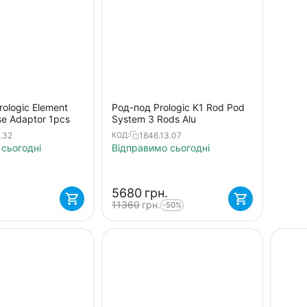
rologic Element
Род-под Prologic K1 Rod Pod
se Adaptor 1pcs
System 3 Rods Alu
.32
1846.13.07
КОД:
сьогодні
Відправимо сьогодні
‍5680‍
грн.
‍11360‍
грн.
-50%