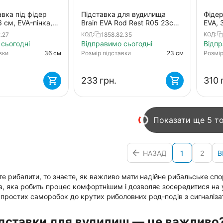
авка під фідер
Підставка для вудилища
Фідер
6 см, EVA-пінка,
Brain EVA Rod Rest R05 23см
EVA, 
е різьбове
— компактна, EVA-захист,
безпе
.27
1858.82.35
КОД:
КОД:
універсальне кріплення
суміс
сьогодні
Відправимо сьогодні
Відпр
трин
вки
36 см
Розмір підставки
23 см
Розмір
‍233‍
грн.
‍310‍
Показати ще 5 то
НАЗАД
1
2
В
е рибалити, то знаєте, як важливо мати надійне рибальське спо
, яка робить процес комфортнішим і дозволяє зосередитися на уло
д простих саморобок до крутих риболовних род-подів з сигналіз
дставки для вудилищ — це важливо