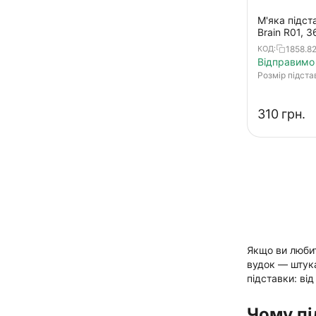
М'яка підст
Brain R01, 3
універсальн
1858.82
КОД:
кріплення
Відправимо 
Розмір підста
‍310‍
грн.
Якщо ви любит
вудок — штука
підставки: ві
Чому пі