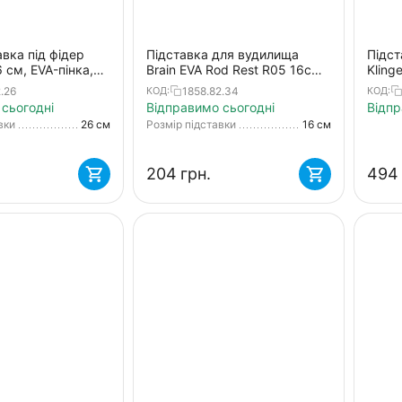
авка під фідер
Підставка для вудилища
Підст
6 см, EVA-пінка,
Brain EVA Rod Rest R05 16см
Kling
е різьбове
— компактна, EVA-захист,
уп)
.26
1858.82.34
КОД:
КОД:
універсальне кріплення
сьогодні
Відправимо сьогодні
Відпр
вки
26 см
Розмір підставки
16 см
‍204‍
грн.
‍494‍