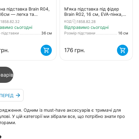
на підставка Brain R04,
М'яка підставка під фідер
36см — легка та
Brain R02, 16 см, EVA-пінка,
чна фіксація вудилища:
універсальне різьбове
1858.82.32
1858.82.28
КОД:
на зі стійками,
кріплення
авимо сьогодні
Відправимо сьогодні
огами, армами
 підставки
36 см
Розмір підставки
16 см
грн.
‍176‍
грн.
варів
ПЕРЕД
рядження. Одним із must-have аксесуарів є тримачі для
ві. У цій категорії ми зібрали все, що потрібно знати про
аторами.
?