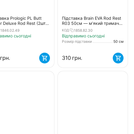
авка Prologic PL Butt
Підставка Brain EVA Rod Rest
er Deluxe Rod Rest (2шт/
R03 50см — м’який тримач
вудилища з EVA-покриттям і
1846.02.49
1858.82.30
КОД:
універсальним кріпленням
авимо сьогодні
Відправимо сьогодні
Розмір підставки
50 см
грн.
‍310‍
грн.