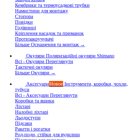
Кембрики та термоусадкові трубки
Намистини для монтажу
Стопора
Повідки
Годівниці
Кріплення насадок та приманок
Протизакручувачі
Більше Оснащення та монтаж
→
Окуляри
Поляризаційні окуляри Shimano
Всі - Окуляри
Переглянути
Тактичні окуляри
Більше Окуляри
→
Аксесуари
Новое
Інструменти, коробки, чохли,
тубуси
Всі - Аксесуари
Переглянути
Коробки та ящики
Ліхтарі
Налобні ліхтарі
Льодоступи
Підсаки
Ракети і рогатки
Род-поди, стійки для вудилищ