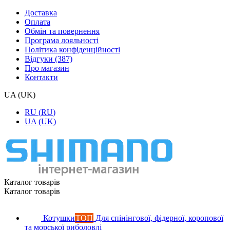
Доставка
Оплата
Обмін та повернення
Програма лояльності
Політика конфіденційності
Відгуки (387)
Про магазин
Контакти
UA
(
UK
)
RU
(
RU
)
UA
(
UK
)
Каталог товарiв
Каталог товарiв
Котушки
ТОП
Для спінінгової, фідерної, коропової
та морської риболовлі