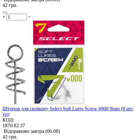
‍42‍
грн.
+
−
Штопор для силікону Select Soft Lures Screw #000 9mm (8 шт/
уп)
КОД:
1870.82.37
Відправимо завтра (06.08)
‍42‍
грн.