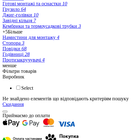
Готові монтажі та оснастки
10
Грузило
64
Джиг-голівки
10
Завідні кільця
7
Кембрики та термоусадкові трубки
3
+5
Більше
Намистини для монтажу
4
Стопора
3
Повідки
68
Годівниці
28
Протизакручувачі
4
менше
Фільтри товарів
Виробник
Select
Не знайдено елементів що відповідають критеріям пошуку
Скидання
Приймаємо до оплати