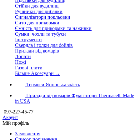
Підставки для вудилищ
Стійки для вудилищ
Рушники для рибалки
Сигналізатори покльовки
Сито для прикормки
Ємність для прикормки та наживки
Сумки, чохли та тубуси
Інструменти
Свердла і голки для бойлів
Прилади від комарів
Лопати
Ножі
Газові плити
Більше Аксесуари
→
Термоси
Японська якість
Прилади від комарів
Фумігатори Thermacell. Made
in USA
097-227-45-77
Акаунт
Мій профіль
Замовлення
Cписок порівняння