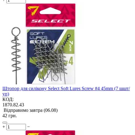
Штопор для силікону Select Soft Lures Screw #4 45mm (7 шшт/
уп)
КОД:
1870.82.43
Відправимо завтра (06.08)
‍42‍
грн.
+
−