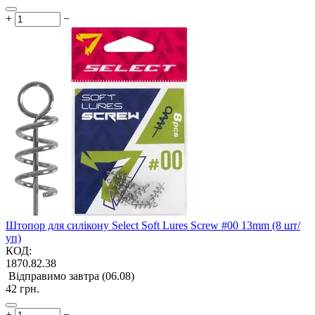
+
−
Штопор для силікону Select Soft Lures Screw #00 13mm (8 шт/
уп)
КОД:
1870.82.38
Відправимо завтра (06.08)
‍42‍
грн.
+
−