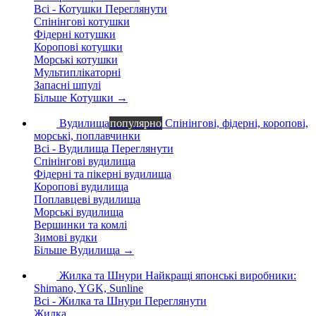
Всі - Котушки
Переглянути
Спінінгові котушки
Фідерні котушки
Коропові котушки
Морські котушки
Мультиплікаторні
Запасні шпулі
Більше Котушки
→
Вудилища
популярно
Спінінгові, фідерні, коропові,
морські, поплавчинки
Всі - Вудилища
Переглянути
Спінінгові вудилища
Фідерні та пікерні вудилища
Коропові вудилища
Поплавцеві вудилища
Морські вудилища
Вершинки та комлі
Зимові вудки
Більше Вудилища
→
Жилка та Шнури
Найкращі японські виробники:
Shimano, YGK, Sunline
Всі - Жилка та Шнури
Переглянути
Жилка