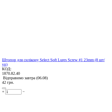
Штопор для силікону Select Soft Lures Screw #1 23mm (8 шт/
уп)
КОД:
1870.82.40
Відправимо завтра (06.08)
‍42‍
грн.
+
−