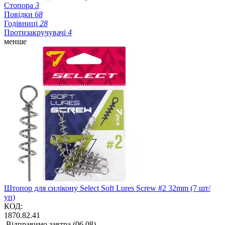
Стопора
3
Повідки
68
Годівниці
28
Протизакручувачі
4
менше
Штопор для силікону Select Soft Lures Screw #2 32mm (7 шт/
уп)
КОД:
1870.82.41
Відправимо завтра (06.08)