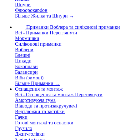
Шнури
Флюорокарбон
Більше Жилка та Шнури
→
Приманки
Воблера та силіконові приманки
Всі - Приманки
Переглянути
Мормишки
Силіконові приманки
Воблери
Блешні
Цикади
Бокоплави
Балансири
Віби (зимові)
Більше Приманки
→
Оснащення та монтаж
Всі - Оснащення та монтаж
Переглянути
Амортизуюча гума
Відводи та протизакручувачі
Вертлюжки та застібки
Гачки
Готові монтажі та оснастки
Грузило
Джиг-голівки
Завідні кільця