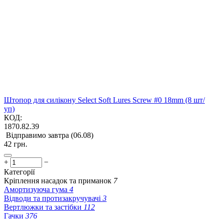
Штопор для силікону Select Soft Lures Screw #0 18mm (8 шт/
уп)
КОД:
1870.82.39
Відправимо завтра (06.08)
‍42‍
грн.
+
−
Категорії
Кріплення насадок та приманок
7
Амортизуюча гума
4
Відводи та протизакручувачі
3
Вертлюжки та застібки
112
Гачки
376