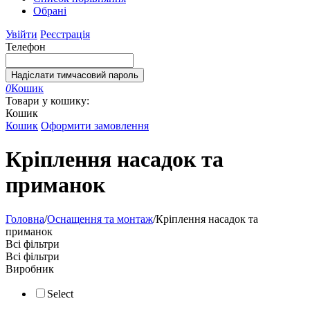
Обрані
Увійти
Реєстрація
Телефон
Надіслати тимчасовий пароль
0
Кошик
Товари у кошику:
Кошик
Кошик
Оформити замовлення
Кріплення насадок та
приманок
Головна
/
Оснащення та монтаж
/
Кріплення насадок та
приманок
Всі фільтри
Всі фільтри
Виробник
Select