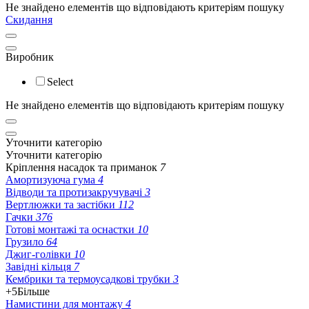
Не знайдено елементів що відповідають критеріям пошуку
Скидання
Виробник
Select
Не знайдено елементів що відповідають критеріям пошуку
Уточнити категорію
Уточнити категорію
Кріплення насадок та приманок
7
Амортизуюча гума
4
Відводи та протизакручувачі
3
Вертлюжки та застібки
112
Гачки
376
Готові монтажі та оснастки
10
Грузило
64
Джиг-голівки
10
Завідні кільця
7
Кембрики та термоусадкові трубки
3
+5
Більше
Намистини для монтажу
4