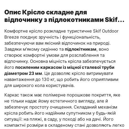
Опис Крісло складне для
відпочинку з підлокотниками Skif
Outdoor Breeze, колір: олива
Комфортне крісло розкладне туристичне Skif Outdoor
Breeze поєднує зручність і функціональність,
забезпечуючи вам якісний відпочинок на природі.
Завдяки м'якому сидінню та
підлокітникам
, воно
створює комфортні умови для розслаблення та
відпочинку. Основна міцність крісла забезпечується
його
посиленим каркасом із міцної сталевої труби
діаметром 23 мм
. Це дозволяє крісло витримувати
навантаження до 130 кг, що робить його сприятливим
для широкого кола користувачів.
Каркас також має полімерне порошкове покриття, яке
не тільки надає йому естетичного вигляду, але й
забезпечує простоту очищення. Складаний механізм
крісла робить його надійним супутником у будь-якій
ситуації: на пляжі, в саду, у поході або на дачі. Його
компактні розміри в складеному стані дозволяють легко