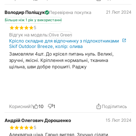
Володир Поліщук
21 Лют 2024
Перевірена покупка
Більше ніж 1 рік у використанні
5
Відгук на модель:
Olive Green
Крісло складне для відпочинку з підлокотниками
Skif Outdoor Breeze, колір: олива
Замовляли 4шт. До крісел питань нуль. Великі,
зручні, якісні. Кріплення нормальні, тканина
щільна, шви добре прошиті. Раджу
Корисний?
10
1
Поділитись
Андрій Олегович Дорошенко
15 Лют 2024
5
Адекватна ціна. Гарно вигляд. Зручно сідати,