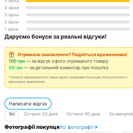
5 зірка
4 зірки
3 зірки
2 зірки
1 зірка
Даруємо бонуси за реальні відгуки!
Отримали замовлення? Поділіться враженнями!
100 грн
— за відгук з фото отриманого товару
50 грн
— за детальний коментар про покупку
* Бонуси нараховуються лише зареєстрованим покупцям після успішного
виконання замовлення.
Написати відгук
Усі
Останні 30 днів
Останні 60 днів
За минулий
Фотографії покупця
Усі фотографії