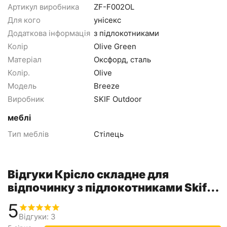
Артикул виробника
ZF-F002OL
Для кого
унісекс
Додаткова інформація
з підлокотниками
Колір
Olive Green
Матеріал
Оксфорд, сталь
Колір.
Olive
Модель
Breeze
Виробник
SKIF Outdoor
меблі
Тип меблів
Стілець
Відгуки Крісло складне для
відпочинку з підлокотниками Skif
Outdoor Breeze, колір: олива
5
Відгуки: 3