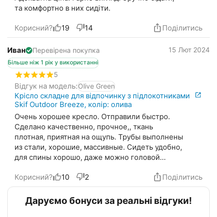
та комфортно в них сидіти.
Корисний?
19
14
Поділитись
Иван
15 Лют 2024
Перевірена покупка
Більше ніж 1 рік у використанні
5
Відгук на модель:
Olive Green
Крісло складне для відпочинку з підлокотниками
Skif Outdoor Breeze, колір: олива
Очень хорошее кресло. Отправили быстро.
Сделано качественно, прочное,, ткань
плотная, приятная на ощупь. Трубы выполнены
из стали, хорошие, массивные. Сидеть удобно,
для спины хорошо, даже можно головой
опереться о спинку. Рекомендую к покупке.
Корисний?
10
2
Поділитись
Хорошее
Даруємо бонуси за реальні відгуки!