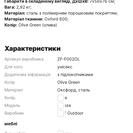
Габарити в складеному вигляді, ДхШхВ:
7х56х76 см;
Вага:
2,92 кг;
Матеріал:
сталь з полімерним порошковим покриттям;
Матеріал тканини:
Oxford 600;
Колір:
Olive Green (олива)
Характеристики
Артикул виробника
ZF-F002OL
Для кого
унісекс
Додаткова інформація
з підлокотниками
Колір
Olive Green
Матеріал
Оксфорд, сталь
Колір.
Olive
Модель
Breeze
Виробник
SKIF Outdoor
меблі