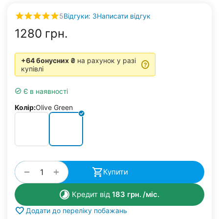
5
Відгуки: 3
Написати відгук
‍1280‍
грн.
+64 бонусних ₴
на рахунок у разі
?
купівлі
Є в наявності
Колір:
Olive Green
+
−
Купити
Кредит від
183
грн.
/міс.
Додати до переліку побажань