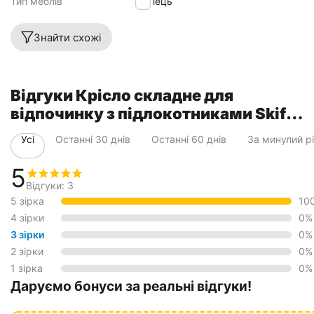
Тип меблів
Стілець
Знайти схожі
Відгуки Крісло складне для
відпочинку з підлокотниками Skif
Outdoor Breeze, колір: олива
Усі
Останні 30 днів
Останні 60 днів
За минулий р
5
Відгуки: 3
5 зірка
10
4 зірки
0%
3 зірки
0%
2 зірки
0%
1 зірка
0%
Даруємо бонуси за реальні відгуки!