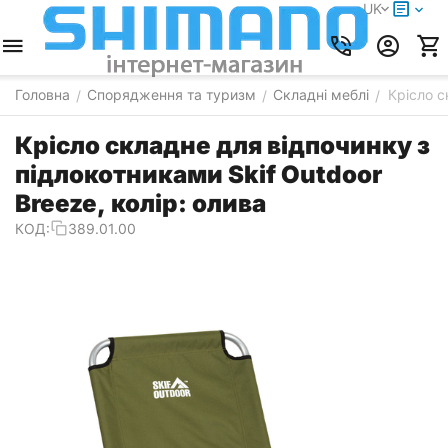
UK
Головна
Спорядження та туризм
Складні меблі
Крісло с
/
/
/
Крісло складне для відпочинку з
підлокотниками Skif Outdoor
Breeze, колір: олива
КОД:
389.01.00