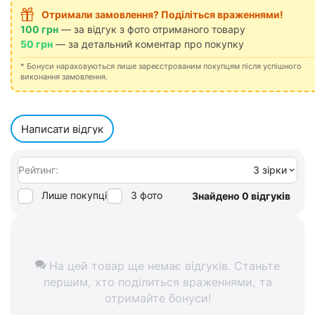
Отримали замовлення? Поділіться враженнями!
100 грн
— за відгук з фото отриманого товару
50 грн
— за детальний коментар про покупку
* Бонуси нараховуються лише зареєстрованим покупцям після успішного
виконання замовлення.
Написати відгук
Рейтинг:
3 зірки
Лише покупці
З фото
Знайдено 0 відгуків
На цей товар ще немає відгуків. Станьте
першим, хто поділиться враженнями, та
отримайте бонуси!