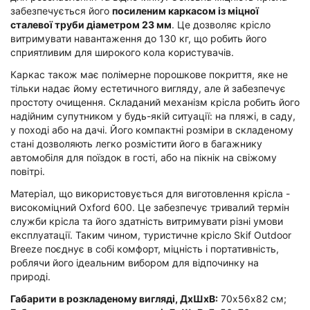
забезпечується його
посиленим каркасом із міцної
сталевої труби діаметром 23 мм
. Це дозволяє крісло
витримувати навантаження до 130 кг, що робить його
сприятливим для широкого кола користувачів.
Каркас також має полімерне порошкове покриття, яке не
тільки надає йому естетичного вигляду, але й забезпечує
простоту очищення. Складаний механізм крісла робить його
надійним супутником у будь-якій ситуації: на пляжі, в саду,
у поході або на дачі. Його компактні розміри в складеному
стані дозволяють легко розмістити його в багажнику
автомобіля для поїздок в гості, або на пікнік на свіжому
повітрі.
Матеріал, що використовується для виготовлення крісла -
високоміцний Oxford 600. Це забезпечує тривалий термін
служби крісла та його здатність витримувати різні умови
експлуатації. Таким чином, туристичне крісло Skif Outdoor
Breeze поєднує в собі комфорт, міцність і портативність,
роблячи його ідеальним вибором для відпочинку на
природі.
Габарити в розкладеному вигляді, ДхШхВ:
70х56х82 см;