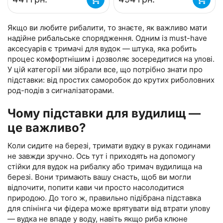
Якщо ви любите рибалити, то знаєте, як важливо мати
надійне рибальське спорядження. Одним із must-have
аксесуарів є тримачі для вудок — штука, яка робить
процес комфортнішим і дозволяє зосередитися на улові.
У цій категорії ми зібрали все, що потрібно знати про
підставки: від простих саморобок до крутих риболовних
род-подів з сигналізаторами.
Чому підставки для вудилищ —
це важливо?
Коли сидите на березі, тримати вудку в руках годинами
не завжди зручно. Ось тут і приходять на допомогу
стійки для вудок на рибалку або тримач вудилища на
березі. Вони тримають вашу снасть, щоб ви могли
відпочити, попити кави чи просто насолодитися
природою. До того ж, правильно підібрана підставка
для спінінга чи фідера може врятувати від втрати улову
— вудка не впаде у воду, навіть якщо риба клюне