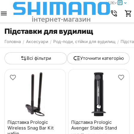
UK
Підставки для вудилищ
Головна
Аксесуари
Род-поди, стійки для вудилищ
Підст
/
/
/
Всі фільтри
Уточнити категорію
Підставка Prologic
Підставка Prologic
Wireless Snag Bar Kit
Avenger Stable Stand
набір