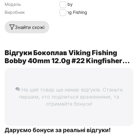
Модель
Bobby
Виробник
Viking Fishing
Знайти схожі
Відгуки Бокоплав Viking Fishing
Bobby 40mm 12.0g #22 Kingfisher
Pink
На цей товар ще немає відгуків. Станьте
першим, хто поділиться враженнями, та
отримайте бонуси!
Даруємо бонуси за реальні відгуки!