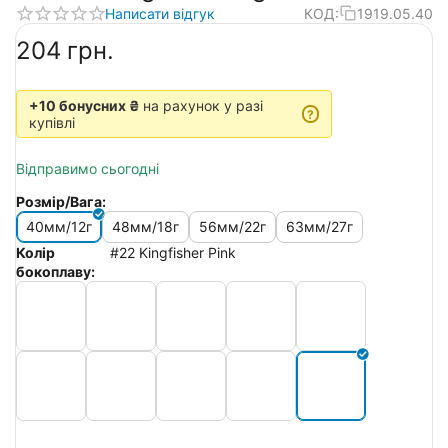
Написати відгук
КОД:
1919.05.40
‍204‍
грн.
+10 бонусних ₴
на рахунок у разі
?
купівлі
Відправимо сьогодні
Розмір/Вага:
40мм/12г
48мм/18г
56мм/22г
63мм/27г
Колір
#22 Kingfisher Pink
бокоплаву: