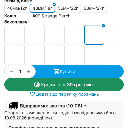
Розмір/Вага:
40мм/12г
48мм/18г
56мм/22г
63мм/27г
Колір
#09 Strange Perch
бокоплаву:
+
−
Купити
Кредит від
30
грн.
/міс.
Додати до переліку побажань
Відправимо: завтра (10.08)
Оформіть замовлення сьогодні, і ми відправимо його
10.08.2026 (понеділок)
Спеціальна знижка на все замовлення