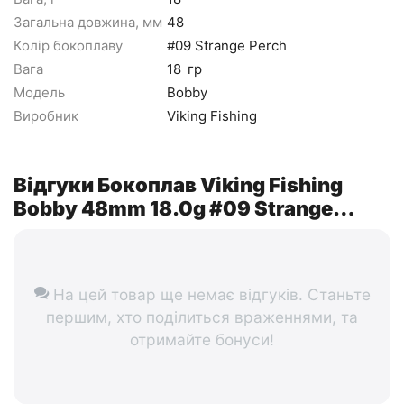
Загальна довжина, мм
48
Колір бокоплаву
#09 Strange Perch
Вага
18
гр
Модель
Bobby
Виробник
Viking Fishing
Відгуки Бокоплав Viking Fishing
Bobby 48mm 18.0g #09 Strange
Perch
На цей товар ще немає відгуків. Станьте
першим, хто поділиться враженнями, та
отримайте бонуси!