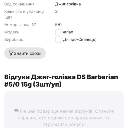
Вид оснащення
Джиг голівка
Кількість в упаковці
3
(шт)
Номер гачка, №
5/0
Модель
Barbarian
Виробник
DS (Дніпро-Свинець)
Знайти схожі
Відгуки Джиг-голівка DS Barbarian
#5/0 15g (3шт/уп)
На цей товар ще немає відгуків. Станьте
першим, хто поділиться враженнями, та
отримайте бонуси!