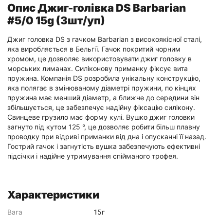
Опис Джиг-голівка DS Barbarian
#5/0 15g (3шт/уп)
Джиг головка DS з гачком Barbarian з високоякісної сталі,
яка виробляється в Бельгії. Гачок покритий чорним
хромом, це дозволяє використовувати джиг головку в
морських лиманах. Силіконову приманку фіксує вита
пружина. Компанія DS розробила унікальну конструкцію,
яка полягає в змінюваному діаметрі пружини, по кінцях
пружина має менший діаметр, а ближче до середини він
збільшується, це забезпечує надійну фіксацію силікону.
Свинцеве грузило має форму кулі. Вушко джиг головки
загнуто під кутом 125 °, це дозволяє робити більш плавну
проводку при відриві приманки від дна і опусканні її назад.
Гострий гачок і загнутість вушка забезпечують ефективні
підсічки і надійне утримування спійманого трофея.
Характеристики
Вага
15г