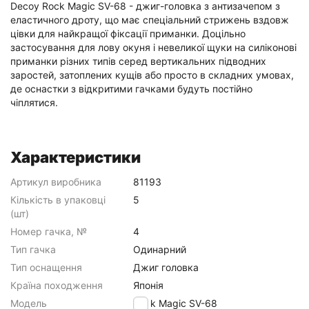
Decoy Rock Magic SV-68 - джиг-головка з антизачепом з
еластичного дроту, що має спеціальний стрижень вздовж
цівки для найкращої фіксації приманки. Доцільно
застосування для лову окуня і невеликої щуки на силіконові
приманки різних типів серед вертикальних підводних
заростей, затоплених кущів або просто в складних умовах,
де оснастки з відкритими гачками будуть постійно
чіплятися.
Характеристики
Артикул виробника
81193
Кількість в упаковці
5
(шт)
Номер гачка, №
4
Тип гачка
Одинарний
Тип оснащення
Джиг головка
Країна походження
Японія
Модель
Rock Magic SV-68