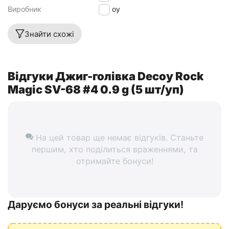
Виробник
Decoy
Знайти схожі
Відгуки Джиг-голівка Decoy Rock
Magic SV-68 #4 0.9 g (5 шт/уп)
На цей товар ще немає відгуків. Станьте
першим, хто поділиться враженнями, та
отримайте бонуси!
Даруємо бонуси за реальні відгуки!