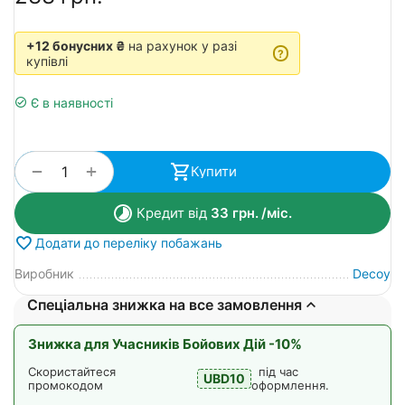
+12 бонусних ₴
на рахунок у разі
?
купівлі
Є в наявності
+
−
Купити
Кредит від
33
грн.
/міс.
Додати до переліку побажань
Виробник
Decoy
Спеціальна знижка на все замовлення
Знижка для Учасників Бойових Дій -10%
Скористайтеся
під час
UBD10
промокодом
оформлення.