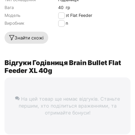
Вага
40
гр
Модель
Bullet Flat Feeder
Виробник
Brain
Знайти схожі
Відгуки Годівниця Brain Bullet Flat
Feeder XL 40g
На цей товар ще немає відгуків. Станьте
першим, хто поділиться враженнями, та
отримайте бонуси!