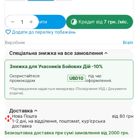
+
−
Купити
Кредит від
7
грн.
/міс.
Додати до переліку побажань
Виробник
Brain
Спеціальна знижка на все замовлення
Знижка для Учасників Бойових Дій -10%
Скористайтеся
під час
UBD10
промокодом
оформлення.
*Підтвердження надається менеджеру (Посвідчення УБД / Документи
родича).
Доставка
Нова Пошта
від 80 грн
1-2 дні, на відділення, поштомат, кур'єрська
доставка
Безкоштовна доставка при сумі замовлення від 2000 грн.