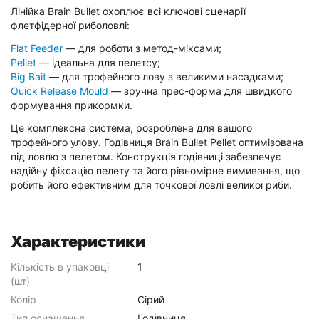
Лінійка Brain Bullet охоплює всі ключові сценарії
флетфідерної риболовлі:
Flat Feeder
— для роботи з метод-міксами;
Pellet
— ідеальна для пелетсу;
Big Bait
— для трофейного лову з великими насадками;
Quick Release Mould
— зручна прес-форма для швидкого
формування прикормки.
Це комплексна система, розроблена для вашого
трофейного улову. Годівниця Brain Bullet Pellet оптимізована
під ловлю з пелетом. Конструкція годівниці забезпечує
надійну фіксацію пелету та його рівномірне вимивання, що
робить його ефективним для точкової ловлі великої риби.
Характеристики
Кількість в упаковці
1
(шт)
Колір
Сірий
Тип оснащення
Годівниця