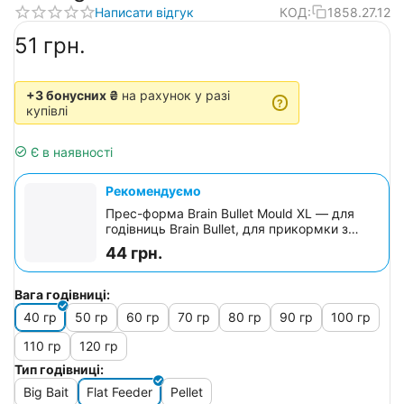
Написати відгук
КОД:
1858.27.12
‍51‍
грн.
+3 бонусних ₴
на рахунок у разі
?
купівлі
Є в наявності
Рекомендуємо
Прес-форма Brain Bullet Mould XL — для
годівниць Brain Bullet, для прикормки з
кнопковим вивільненням
44
грн.
Вага годівниці:
40 гр
50 гр
60 гр
70 гр
80 гр
90 гр
100 гр
110 гр
120 гр
Тип годівниці:
Big Bait
Flat Feeder
Pellet