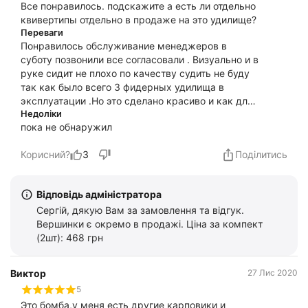
Все понравилось. подскажите а есть ли отдельно
квивертипы отдельно в продаже на это удилище?
Переваги
Понравилось обслуживание менеджеров в
суботу позвонили все согласовали . Визуально и в
руке сидит не плохо по качеству судить не буду
так как было всего 3 фидерных удилища в
эксплуатации .Но это сделано красиво и как для
меня по качеству лучше моих фанатик и флагман
Недоліки
пока не обнаружил
.
Корисний?
3
Поділитись
Відповідь адміністратора
Сергій, дякую Вам за замовлення та відгук.
Вершинки є окремо в продажі. Ціна за компект
(2шт): 468 грн
Виктор
27 Лис 2020
5
Это бомба,у меня есть другие карповики и