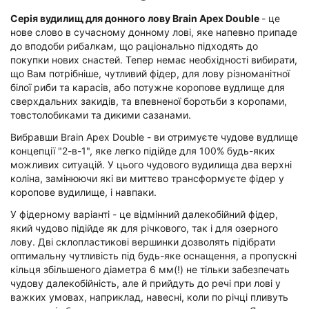
Серія вудилищ для донного лову Brain Apex Double
- це
нове слово в сучасному донному лові, яке напевно припаде
до вподоби рибалкам, що раціонально підходять до
покупки нових снастей. Тепер немає необхідності вибирати,
що Вам потрібніше, чутливий фідер, для лову різноманітної
білої риби та карасів, або потужне коропове вудлище для
сверхдальних закидів, та впевненої боротьби з коропами,
товстолобиками та дикими сазанами.
Вибравши Brain Apex Double - ви отримуєте чудове вудлище
концепції "2-в-1", яке легко підійде для 100% будь-яких
можливих ситуацій. У цього чудового вудилища два верхні
коліна, замінюючи які ви миттєво трансформуєте фідер у
коропове вудилище, і навпаки.
У фідерному варіанті - це відмінний далекобійний фідер,
який чудово підійде як для річкового, так і для озерного
лову. Дві склопластикові вершинки дозволять підібрати
оптимальну чутливість під будь-яке оснащення, а пропускні
кільця збільшеного діаметра 6 мм(!) не тільки забезпечать
чудову далекобійність, але й прийдуть до речі при лові у
важких умовах, наприклад, навесні, коли по річці пливуть