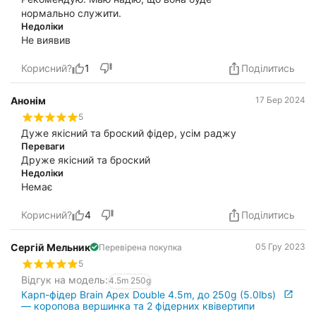
нормально служити.
Недоліки
Не виявив
Корисний?
1
Поділитись
Анонім
17 Бер 2024
5
Дуже якісний та броский фідер, усім раджу
Переваги
Друже якісний та броский
Недоліки
Немає
Корисний?
4
Поділитись
Сергій Мельник
05 Гру 2023
Перевірена покупка
5
Відгук на модель:
4.5m 250g
Карп-фідер Brain Apex Double 4.5m, до 250g (5.0lbs)
— коропова вершинка та 2 фідерних квівертипи