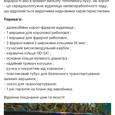
водорості або в момент вильоту тополиного пуху. Як короп
- це середньопотужне вудилище напівпараболічного ладу,
що відрізняється видатними кидковими характеристиками.
Переваги:
- далекобійне короп-фідерне вудилище ;
- 1 вершина для коропової риболовлі ;
- 1 вершина для фідерної риболовлі ;
- 2 фідерні кивки з широкими кільцями (6 мм) ;
- сучасний високомодульний карбон ;
- керамічні кільця HD-SiC ;
- основне кільце великого діаметра ;
- надійний тримач котушки ;
- ручка з покриттям від ковзання ;
- пластиковий тубус для безпечного транспортування
змінних вершинок ;
- чохол для транспортування;
- 1 рік гарантія на бланк від виробника.
Відмінне поєднання ціни та якості!