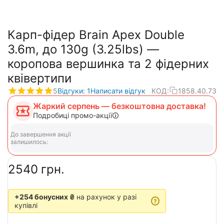
Карп-фідер Brain Apex Double
3.6m, до 130g (3.25lbs) —
коропова вершинка та 2 фідерних
квівертипи
5
Відгуки: 1
Написати відгук
КОД:
1858.40.73
Жаркий серпень — безкоштовна доставка!
Подробиці промо-акції
До завершення акції
залишилось:
‍2540‍
грн.
+254 бонусних ₴
на рахунок у разі
?
купівлі