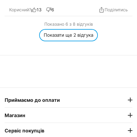
нього BRAIN APEX DOUBLE 6000,Замовлення
менеджер дуже швидко
Корисний?
13
6
Поділитись
опрацюввав.проконсультував.Купував вже тут
кілька рокув тому два спінінги ''шімановські''.все
Показано 6 з 8 відгуків
нормально.
Показати ще 2 відгука
Приймаємо до оплати
Магазин
Сервіс покупців