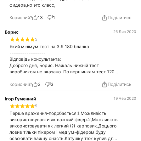
фидера,но это класс,
Корисний?
13
1
Поділитись
Борис
26 Лис 2020
5
Який мінімум тест на 3.9 180 бланка
-------------------
Відповідь консультанта:
Доброго дня, Борис. Нажаль нижній тест
виробником не вказано. По вершинкам тест 120-
180 гр
Корисний?
3
3
Поділитись
Ігор Гуменний
19 Чер 2020
5
Перше враження-подобається.1.Можливість
використовувавти як важкий фідер.2,Можливість
використовувати як легкий (?) карповик.Доцього
ловив тільки пікером і медіум-фідером.буду
освоювати важчу снасть.Катушку теж купив для