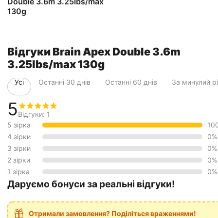
Double 3.6m 3.25lbs/max
130g
Відгуки Brain Apex Double 3.6m
3.25lbs/max 130g
Усі
Останні 30 днів
Останні 60 днів
За минулий р
5
Відгуки: 1
5 зірка
10
4 зірки
0%
3 зірки
0%
2 зірки
0%
1 зірка
0%
Даруємо бонуси за реальні відгуки!
Отримали замовлення? Поділіться враженнями!