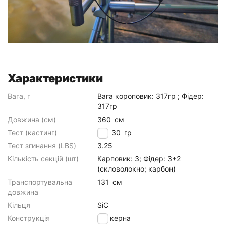
Характеристики
Вага, г
Вага короповик: 317гр ; Фідер:
317гр
Довжина (см)
360
см
Тест (кастинг)
до 130
гр
Тест згинання (LBS)
3.25
Кількість секцій (шт)
Карповик: 3; Фідер: 3+2
(скловолокно; карбон)
Транспортувальна
131
см
довжина
Кільця
SiC
Конструкція
штекерна