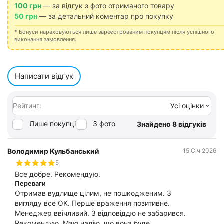
100 грн
— за відгук з фото отриманого товару
50 грн
— за детальний коментар про покупку
* Бонуси нараховуються лише зареєстрованим покупцям після успішного
виконання замовлення.
Написати відгук
Рейтинг:
Усі оцінки
Лише покупці
З фото
Знайдено 8 відгуків
Володимир Кульбанський
15 Січ 2026
5
Все добре. Рекомендую.
Переваги
Отримав вудлище цілим, не пошкодженим. З
вигляду все ОК. Перше враження позитивне.
Менеджер ввічливий. З відповіддю не забарився.
Рекомендую. Маю надію, що вона буде