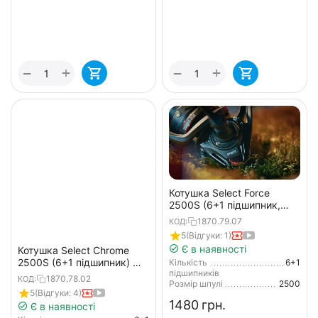
+
+
−
−
Котушка Select Force
2500S (6+1 підшипник,
4.8:1), низькопрофільна
1870.79.07
КОД:
шпуля
5
(Відгуки: 1)
Є в наявності
Котушка Select Chrome
2500S (6+1 підшипник) —
Кількість
6+1
підшипників
спінінгова з
1870.78.02
КОД:
Розмір шпулі
2500
низькопрофільною
5
(Відгуки: 4)
шпулею, збалансована
‍1480‍
грн.
Є в наявності
модель для спінінга