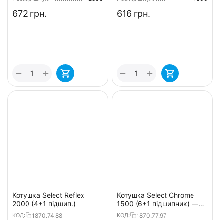
‍672‍
грн.
‍616‍
грн.
+
+
−
−
Котушка Select Reflex
Котушка Select Chrome
2000 (4+1 підшип.)
1500 (6+1 підшипник) —
для ультралайту і
1870.74.88
1870.77.97
КОД:
КОД: