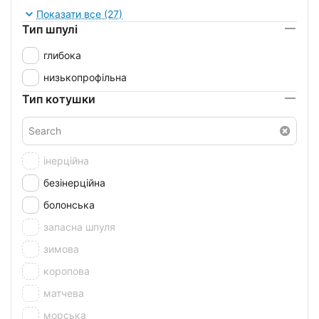
2500
Показати все (27)
Тип шпулі
2500S
глибока
3000
низькопрофільна
3000S
Тип котушки
3500
3500S
4000
інерційна
4500
безінерційна
5000
болонська
5500
запасна шпуля
6000
зимова
65
коропова
70
матчева
7000
морська