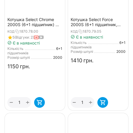
Котушка Select Chrome
Котушка Select Force
2000S (6+1 підшипник) —
2000S (6+1 підшипник,
спінінгова з
4.8:1), низькопрофільна
1870.78.00
1870.79.05
КОД:
КОД:
низькопрофільною
шпуля
Є в наявності
5
(Відгуки: 2)
шпулею, для тонких
Є в наявності
Кількість
6+1
шнурів
підшипників
Кількість
6+1
Розмір шпулі
2000
підшипників
Розмір шпулі
2000
‍1410‍
грн.
‍1150‍
грн.
+
+
−
−