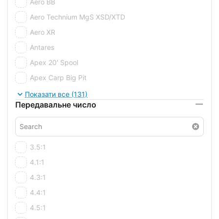
Aero BB
Aero Technium MgS XSD/XTD
Aero XR
Antares
Apex 20' Spool
Apex Carp Big Pit
Apex Double
Показати все (131)
Передавальне число
Apex Double Spool
Apex III
Apex SW
3.5:1
Arena
4.1:1
Aria
4.3:1
Avenger BF Reel
4.4:1
Axent
4.5:1
Axent SE