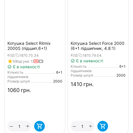
Котушка Select Ritmix
Котушка Select Force 2000
2000S (підшип.6+1)
(6+1 підшипник, 4.8:1)
1870.70.34
1870.79.04
КОД:
КОД:
Є в наявності
5
(Відгуки: 1)
Є в наявності
Кількість
6+1
підшипників
Кількість
6+1
Розмір шпулі
2000
підшипників
Розмір шпулі
2000
‍1410‍
грн.
‍1060‍
грн.
+
+
−
−