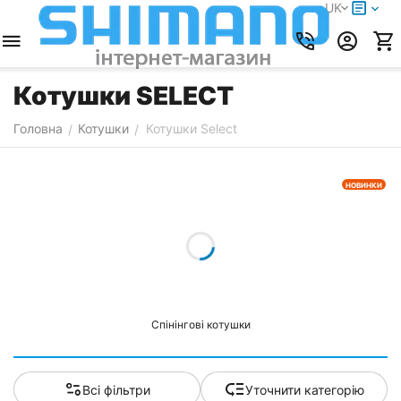
UK
Котушки SELECT
Головна
Котушки
Котушки Select
/
/
НОВИНКИ
Спінінгові котушки
Всі фільтри
Уточнити категорію