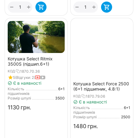
+
+
−
−
Котушка Select Ritmix
3500S (підшип.6+1)
1870.70.36
КОД:
5
(Відгуки: 2)
Є в наявності
Котушка Select Force 2500
(6+1 підшипник, 4.8:1)
Кількість
6+1
підшипників
1870.79.06
КОД:
Розмір шпулі
3500
Є в наявності
‍1130‍
грн.
Кількість
6+1
підшипників
Розмір шпулі
2500
‍1480‍
грн.