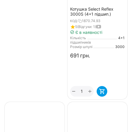
Котушка Select Reflex
3000S (4+1 підшип.)
1870.74.93
КОД:
5
(Відгуки: 1)
Є в наявності
Кількість
4+1
підшипників
Розмір шпулі
3000
‍691‍
грн.
+
−