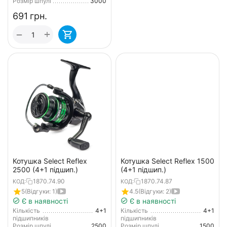
Розмір шпулі
3000
‍691‍
грн.
+
−
Морські котушки
Котушка Select Reflex
Котушка Select Reflex 1500
2500 (4+1 підшип.)
(4+1 підшип.)
1870.74.90
1870.74.87
КОД:
КОД:
5
(Відгуки: 1)
4.5
(Відгуки: 2)
Є в наявності
Є в наявності
Мультиплікаторні
Кількість
4+1
Кількість
4+1
підшипників
підшипників
Розмір шпулі
2500
Розмір шпулі
1500