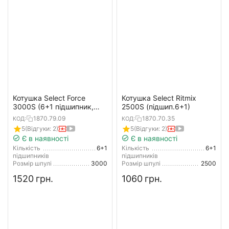
Котушка Select Force
Котушка Select Ritmix
3000S (6+1 підшипник,
2500S (підшип.6+1)
4.8:1), низькопрофільна
1870.79.09
1870.70.35
КОД:
КОД:
шпуля
5
(Відгуки: 2)
5
(Відгуки: 2)
Є в наявності
Є в наявності
Кількість
6+1
Кількість
6+1
підшипників
підшипників
Розмір шпулі
3000
Розмір шпулі
2500
‍1520‍
грн.
‍1060‍
грн.