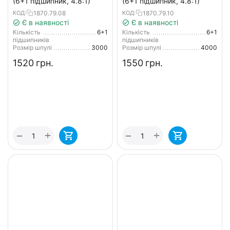
(6+1 підшипник, 4.8:1)
(6+1 підшипник, 4.8:1)
1870.79.08
1870.79.10
КОД:
КОД:
Є в наявності
Є в наявності
Кількість
6+1
Кількість
6+1
підшипників
підшипників
Розмір шпулі
3000
Розмір шпулі
4000
‍1520‍
грн.
‍1550‍
грн.
+
+
−
−