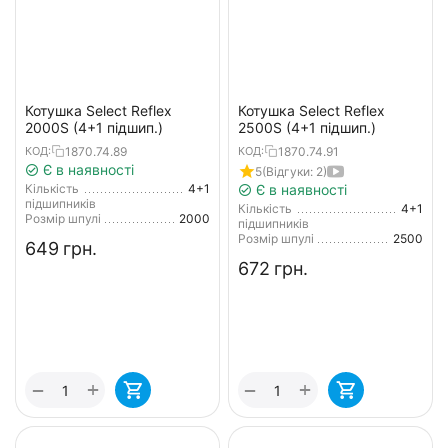
Котушка Select Reflex
Котушка Select Reflex
2000S (4+1 підшип.)
2500S (4+1 підшип.)
1870.74.89
1870.74.91
КОД:
КОД:
Є в наявності
5
(Відгуки: 2)
Кількість
4+1
Є в наявності
підшипників
Кількість
4+1
Розмір шпулі
2000
підшипників
Розмір шпулі
2500
‍649‍
грн.
‍672‍
грн.
+
+
−
−