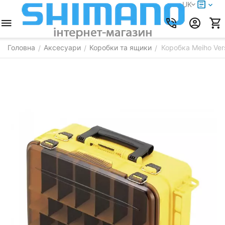
UK
Головна
Аксесуари
Коробки та ящики
Коробка Meiho Ve
/
/
/