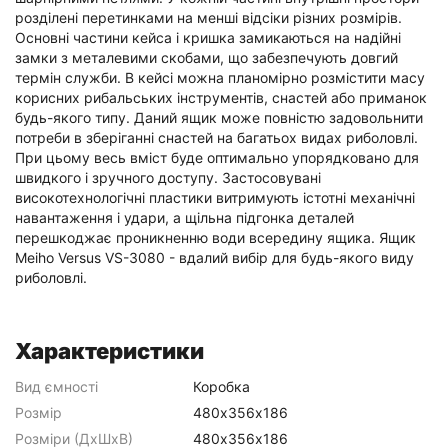
розділені перетинками на менші відсіки різних розмірів.
Основні частини кейса і кришка замикаються на надійні
замки з металевими скобами, що забезпечують довгий
термін служби. В кейсі можна планомірно розмістити масу
корисних рибальських інструментів, снастей або приманок
будь-якого типу. Даний ящик може повністю задовольнити
потреби в зберіганні снастей на багатьох видах риболовлі.
При цьому весь вміст буде оптимально упорядковано для
швидкого і зручного доступу. Застосовувані
високотехнологічні пластики витримують істотні механічні
навантаження і удари, а щільна підгонка деталей
перешкоджає проникненню води всередину ящика. Ящик
Meiho Versus VS-3080 - вдалий вибір для будь-якого виду
риболовлі.
Характеристики
Вид ємності
Коробка
Розмір
480х356х186
Розміри (ДхШхВ)
480х356х186