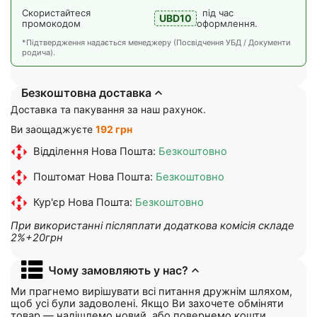
Скористайтеся
під час
UBD10
промокодом
оформлення.
*Підтвердження надається менеджеру (Посвідчення УБД / Документи
родича).
Безкоштовна доставка
Доставка та пакування за наш рахунок.
Ви заощаджуєте
192 грн
Відділення Нова Пошта:
Безкоштовно
Поштомат Нова Пошта:
Безкоштовно
Кур'єр Нова Пошта:
Безкоштовно
При використанні післяплати додаткова комісія складе
2%+20грн
Чому замовляють у нас?
Ми прагнемо вирішувати всі питання дружнім шляхом,
щоб усі були задоволені. Якщо Ви захочете обміняти
товар — надішлемо новий, або повернемо кошти.