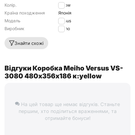
Колір.
Yellow
Країна походження
Японія
Модель
Versus
Виробник
Meiho
Знайти схожі
Відгуки Коробка Meiho Versus VS-
3080 480х356х186 к:yellow
На цей товар ще немає відгуків. Станьте
першим, хто поділиться враженнями, та
отримайте бонуси!