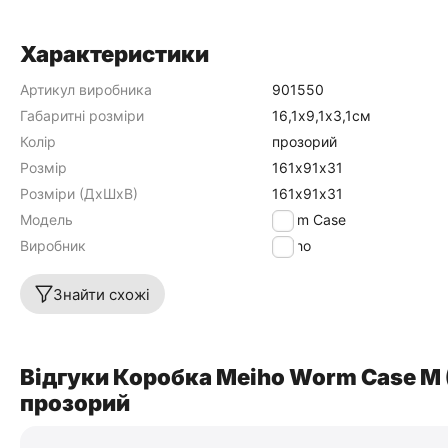
Характеристики
Артикул виробника
901550
Габаритні розміри
16,1х9,1х3,1см
Колір
прозорий
Розмір
161х91х31
Розміри (ДхШхВ)
161х91х31
Модель
Worm Case
Виробник
Meiho
Знайти схожі
Відгуки Коробка Meiho Worm Case M 
прозорий