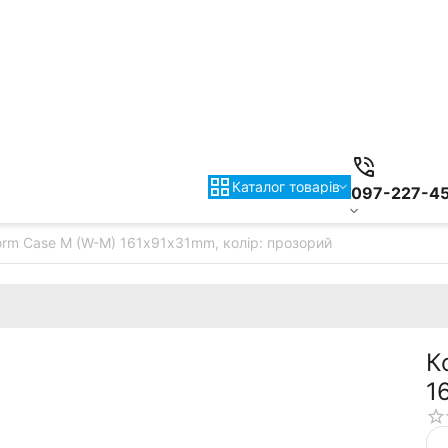
Каталог товарiв
097-227-4
rm Case M (W-M) 161х91х31mm, колір: прозорий
К
1