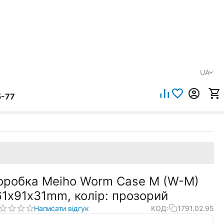
UA
5-77
оробка Meiho Worm Case M (W-M)
61х91х31mm, колір: прозорий
Написати відгук
КОД:
1791.02.95