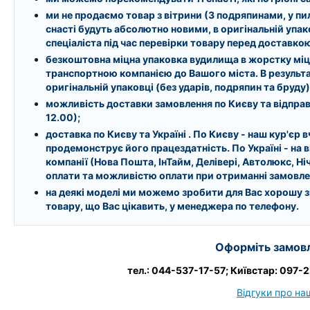
ми
не продаємо товар з вітрини
(З подряпинами, у пи
снасті будуть абсолютно новими, в оригінальній упаков
спеціаліста під час перевірки товару перед доставко
безкоштовна міцна упаковка вудилища
в жорстку міц
транспортною компанією до Вашого міста. В результа
оригінальній упаковці (без ударів, подряпин та бруду)
можливість
доставки замовлення
по Києву та відправ
12.00);
доставка по Києву та Україні
. По Києву - наш кур'єр
продемонструє його працездатність. По Україні - на в
компанії (Нова Пошта, ІнТайм, Делівері, Автолюкс, Н
оплати та можливістю оплати при отриманні замовле
на деякі моделі ми можемо зробити для Вас
хорошу 
товару, що Вас цікавить, у менеджера по телефону.
Оформіть замовл
тел.: 044-537-17-57; Київстар: 097
Відгуки про на