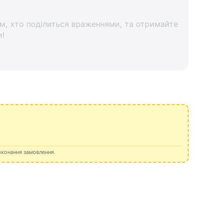
м, хто поділиться враженнями, та отримайте
и!
иконання замовлення.