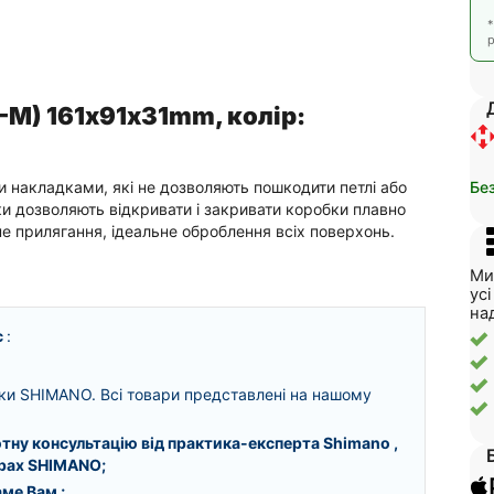
р
-M) 161х91х31mm, колір:
Бе
и накладками, які не дозволяють пошкодити петлі або
и дозволяють відкривати і закривати коробки плавно
е прилягання, ідеальне оброблення всіх поверхонь.
Ми
ус
на
с
:
ки SHIMANO. Всі товари представлені на нашому
тну консультацію від практика-експерта Shimano
,
арах SHIMANO;
аме Вам
;