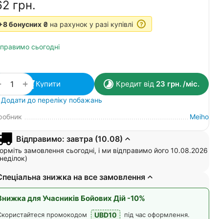
62‍
грн.
+8 бонусних ₴
на рахунок у разі купівлі
?
дправимо сьогодні
+
−
Купити
Кредит від
23
грн.
/міс.
Додати до переліку побажань
робник
Meiho
Відправимо: завтра (10.08)
рміть замовлення сьогодні, і ми відправимо його 10.08.2026
неділок)
Спеціальна знижка на все замовлення
Знижка для Учасників Бойових Дій -10%
UBD10
Скористайтеся промокодом
під час оформлення.