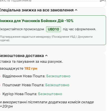
лькість підшипників
3+1
Спеціальна знижка на все замовлення
Знижка для Учасників Бойових Дій -10%
UBD10
Скористайтеся промокодом
під час оформлення.
*Підтвердження надається менеджеру (Посвідчення УБД / Документи
одича).
Безкоштовна доставка
ставка та пакування за наш рахунок.
 заощаджуєте
192 грн
Відділення Нова Пошта:
Безкоштовно
Поштомат Нова Пошта:
Безкоштовно
Кур'єр Нова Пошта:
Безкоштовно
и використанні післяплати додаткова комісія складе
+20грн