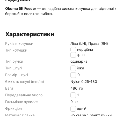
Okuma 6K Feeder
— це надійна силова котушка для фідерної ло
боротьбі з великою рибою.
Характеристики
Руків'я котушки
Ліва (LH), Права (RH)
безінерційна
Тип котушки
фідерна
Тип ручки
одинарна
Тип шпулі
глибока
Розмір шпулі
6000
Ємкість шпулі (mm/m)
Nylon 0.25-180
Вага
486
гр
Передавальне число
5.3:1
Гальмівне зусилля
9
кг
Фрикціон
передній
Матеріал бланка
85 см за 1 оберт ручки