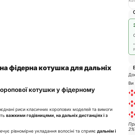
Кі
р
на фідерна котушка для дальніх
До
Ви
оропової котушки у фідерному
поєднані риси класичних коропових моделей та вимоги
ять
важкими годівницями, на дальніх дистанціях і з
Пр
2%
печує рівномірне укладання волосіні та сприяє
дальнім і