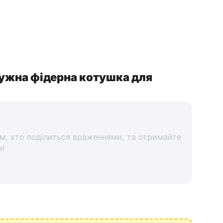
тужна фідерна котушка для
м, хто поділиться враженнями, та отримайте
и!