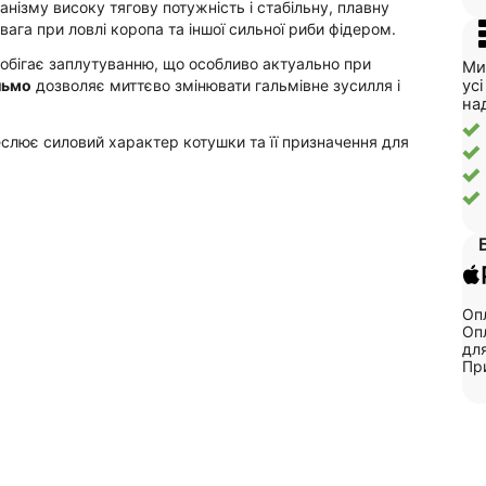
нізму високу тягову потужність і стабільну, плавну
га при ловлі коропа та іншої сильної риби фідером.
обігає заплутуванню, що особливо актуально при
Ми
ус
льмо
дозволяє миттєво змінювати гальмівне зусилля і
на
еслює силовий характер котушки та її призначення для
Опл
Опл
для
Пр