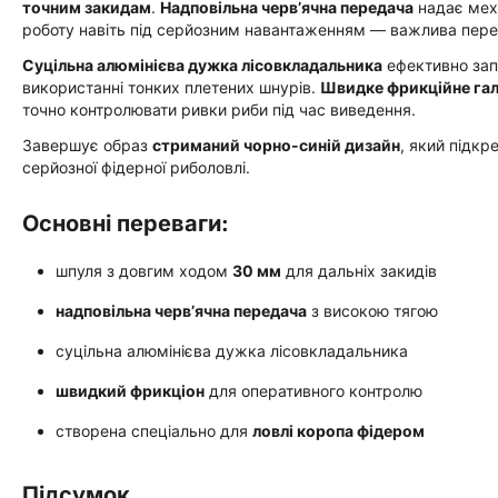
точним закидам
.
Надповільна черв’ячна передача
надає меха
роботу навіть під серйозним навантаженням — важлива перева
Суцільна алюмінієва дужка лісовкладальника
ефективно зап
використанні тонких плетених шнурів.
Швидке фрикційне га
точно контролювати ривки риби під час виведення.
Завершує образ
стриманий чорно-синій дизайн
, який підкр
серйозної фідерної риболовлі.
Основні переваги:
шпуля з довгим ходом
30 мм
для дальніх закидів
надповільна черв’ячна передача
з високою тягою
суцільна алюмінієва дужка лісовкладальника
швидкий фрикціон
для оперативного контролю
створена спеціально для
ловлі коропа фідером
Підсумок