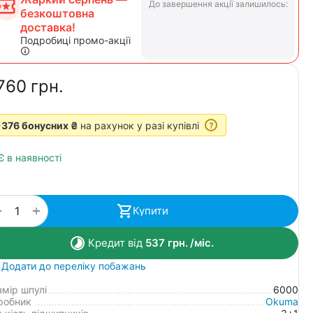
До завершення акції залишилось:
безкоштовна
доставка!
Подробиці промо-акції
760‍
грн.
376 бонусних ₴
на рахунок у разі купівлі
?
Є в наявності
+
−
Купити
Кредит від
537
грн.
/міс.
Додати до переліку побажань
змір шпулі
6000
робник
Okuma