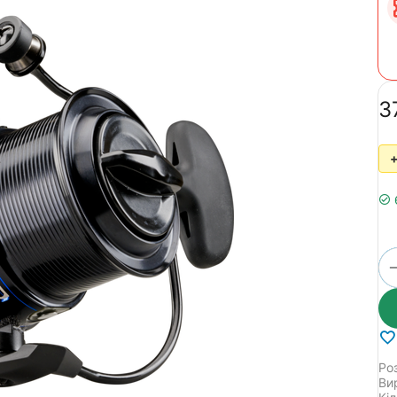
‍3
+
Ро
Ви