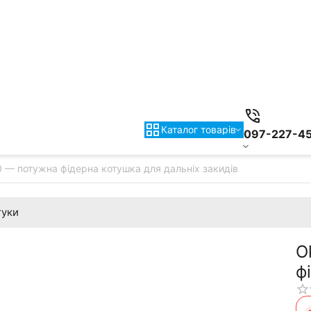
Каталог товарiв
097-227-4
 — потужна фідерна котушка для дальніх закидів
гуки
O
ф