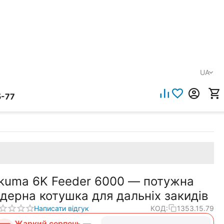
UA
5-77
kuma 6K Feeder 6000 — потужна
ідерна котушка для дальніх закидів
Написати відгук
КОД:
1353.15.79
Жаркий серпень —