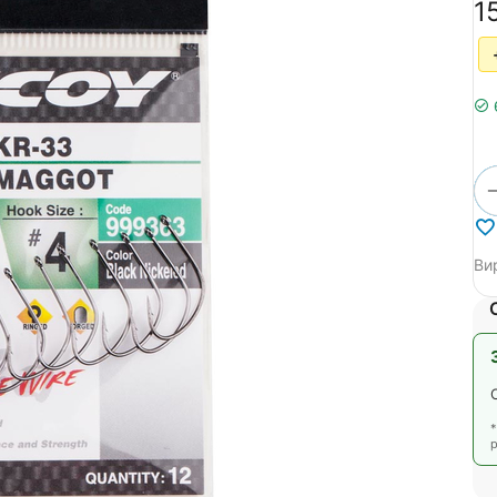
‍1
Ви
р