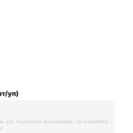
шт/уп)
м, хто поділиться враженнями, та отримайте
и!