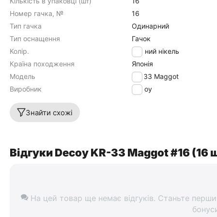
Кількість в упаковці (шт)
16
Номер гачка, №
16
Тип гачка
Одинарний
Тип оснащення
Гачок
Колір.
Чорний нікель
Країна походження
Японія
Модель
KR-33 Maggot
Виробник
Decoy
Знайти схожі
Відгуки Decoy KR-33 Maggot #16 (16 
На цей товар ще немає відгуків. Станьте перши
бонус