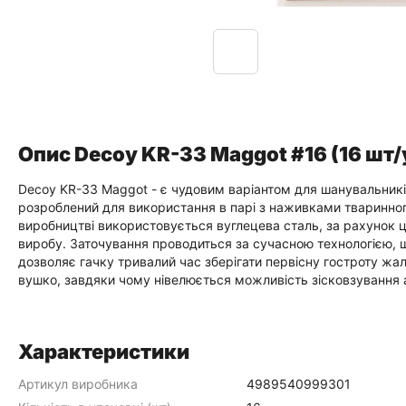
Опис Decoy KR-33 Maggot #16 (16 шт/
Decoy KR-33 Maggot - є чудовим варіантом для шанувальників 
розроблений для використання в парі з наживками тваринного
виробництві використовується вуглецева сталь, за рахунок 
виробу. Заточування проводиться за сучасною технологією, щ
дозволяє гачку тривалий час зберігати первісну гостроту жа
вушко, завдяки чому нівелюється можливість зісковзування а
Характеристики
Артикул виробника
4989540999301