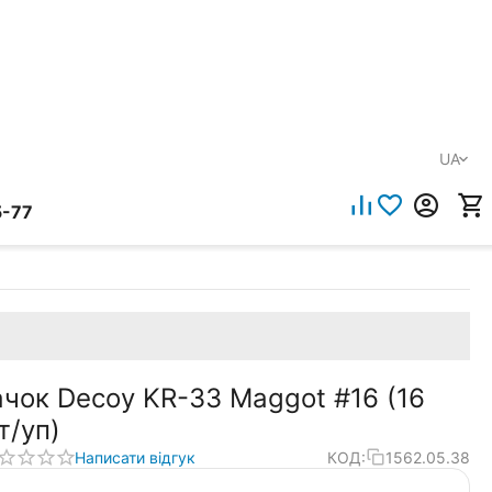
UA
5-77
ачок Decoy KR-33 Maggot #16 (16
т/уп)
Написати відгук
КОД:
1562.05.38