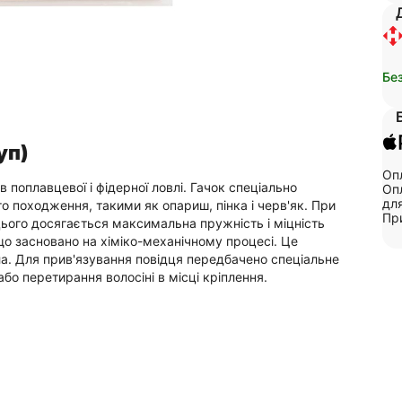
Бе
уп)
Опл
поплавцевої і фідерної ловлі. Гачок спеціально
Опл
для
 походження, такими як опариш, пінка і черв'як. При
Пр
цього досягається максимальна пружність і міцність
о засновано на хіміко-механічному процесі. Це
ла. Для прив'язування повідця передбачено спеціальне
бо перетирання волосіні в місці кріплення.