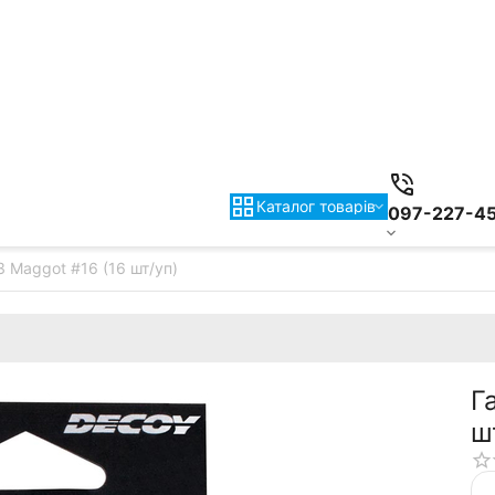
Каталог товарiв
097-227-4
 Maggot #16 (16 шт/уп)
Г
ш