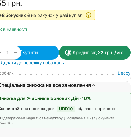
55‍
грн.
+8 бонусних ₴
на рахунок у разі купівлі
?
Є в наявності
+
−
Купити
Кредит від
22
грн.
/міс.
Додати до переліку побажань
робник
Decoy
Спеціальна знижка на все замовлення
Знижка для Учасників Бойових Дій -10%
UBD10
Скористайтеся промокодом
під час оформлення.
*Підтвердження надається менеджеру (Посвідчення УБД / Документи
одича).