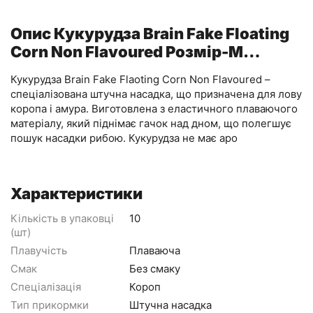
Опис Кукурудза Brain Fake Floating
Corn Non Flavoured Розмір-M
ц:фіолетовий
Кукурудза Brain Fake Flaoting Corn Non Flavoured –
спеціалізована штучна насадка, що призначена для лову
коропа і амура. Виготовлена з еластичного плаваючого
матеріалу, який піднімає гачок над дном, що полегшує
пошук насадки рибою. Кукурудза не має аро
Характеристики
Кількість в упаковці
10
(шт)
Плавучість
Плаваюча
Смак
Без смаку
Спеціалізація
Короп
Тип прикормки
Штучна насадка