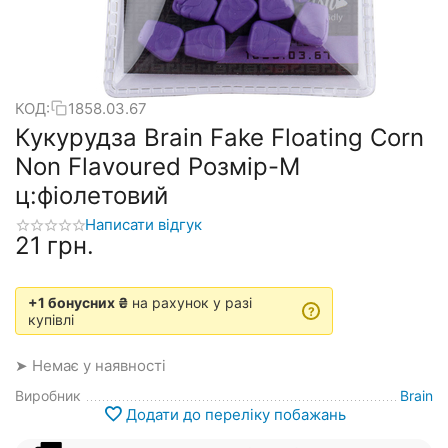
КОД:
1858.03.67
Кукурудза Brain Fake Floating Corn
Non Flavoured Розмір-M
ц:фіолетовий
Написати відгук
‍21‍
грн.
+1 бонусних ₴
на рахунок у разі
?
купівлі
➤ Немає у наявності
Виробник
Brain
Додати до переліку побажань