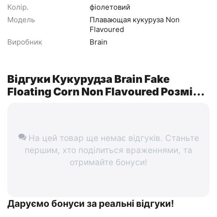
Колір.
фіолетовий
Модель
Плавающая кукуруза Non
Flavoured
Виробник
Brain
Відгуки Кукурудза Brain Fake
Floating Corn Non Flavoured Розмір-
M ц:фіолетовий
На цей товар ще немає відгуків. Станьте
першим, хто поділиться враженнями, та
отримайте бонуси!
Даруємо бонуси за реальні відгуки!