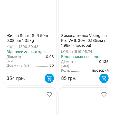
Жилка Smart SLR 50m
Зимова жилка Viking Ice
0.08mm 1.35kg
Pro W-6, 30м, 0.135мм /
1.98кг (прозора)
1300.30.43
КОД:
Відправимо сьогодні
1919.05.74
КОД:
Відправимо сьогодні
Діаметр
0.08
(мм)
Діаметр
0.135
Довжина (м)
50
(мм)
Колір
прозорий
‍354‍
грн.
‍85‍
грн.