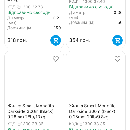
1300.32.46
КОД:
Відправимо сьогодні
1300.32.73
КОД:
Відправимо сьогодні
Діаметр
0.06
(мм)
Діаметр
0.21
Довжина (м)
50
(мм)
Довжина (м)
150
‍318‍
грн.
‍354‍
грн.
Жилка Smart Monofilo
Жилка Smart Monofilo
Darkside 300m (black)
Darkside 300m (black)
0.28mm 26lb/13kg
0.25mm 20lb/9.8kg
1300.38.36
1300.38.35
КОД:
КОД:
Відправимо сьогодні
Відправимо сьогодні