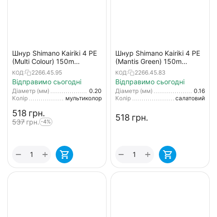
Шнур Shimano Kairiki 4 PE
Шнур Shimano Kairiki 4 PE
(Multi Colour) 150m
(Mantis Green) 150m
0.20mm 13.8kg
0.16mm 8.1kg
2266.45.95
2266.45.83
КОД:
КОД:
Відправимо сьогодні
Відправимо сьогодні
Діаметр (мм)
0.20
Діаметр (мм)
0.16
Колір
мультиколор
Колір
салатовий
‍518‍
грн.
‍518‍
грн.
‍537‍
грн.
-4%
+
+
−
−