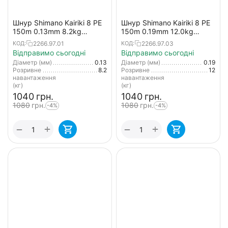
Шнур Shimano Kairiki 8 PE
Шнур Shimano Kairiki 8 PE
150m 0.13mm 8.2kg
150m 0.19mm 12.0kg
жовтий (Japan)
(Japan) (колір: жовтий)
2266.97.01
2266.97.03
КОД:
КОД:
Відправимо сьогодні
Відправимо сьогодні
Діаметр (мм)
0.13
Діаметр (мм)
0.19
Розривне
8.2
Розривне
12
навантаження
навантаження
(кг)
(кг)
‍1040‍
грн.
‍1040‍
грн.
‍1080‍
грн.
‍1080‍
грн.
-4%
-4%
+
+
−
−