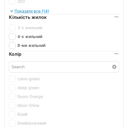
250
250m
Показати все (14)
Кількість жилок
2740
3-х жильний
300m
4-х жильний
90m
8-ми жильний
Колір
camo green
deep green
fluoro Orange
Moon Shine
білий
білий/рожевий