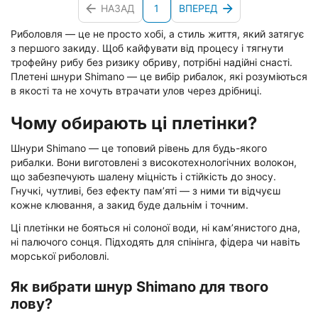
НАЗАД
1
ВПЕРЕД
Риболовля — це не просто хобі, а стиль життя, який затягує
з першого закиду. Щоб кайфувати від процесу і тягнути
трофейну рибу без ризику обриву, потрібні надійні снасті.
Плетені шнури Shimano — це вибір рибалок, які розуміються
в якості та не хочуть втрачати улов через дрібниці.
Чому обирають ці плетінки?
Шнури Shimano — це топовий рівень для будь-якого
рибалки. Вони виготовлені з високотехнологічних волокон,
що забезпечують шалену міцність і стійкість до зносу.
Гнучкі, чутливі, без ефекту пам’яті — з ними ти відчуєш
кожне клювання, а закид буде дальнім і точним.
Ці плетінки не бояться ні солоної води, ні кам’янистого дна,
ні палючого сонця. Підходять для спінінга, фідера чи навіть
морської риболовлі.
Як вибрати шнур Shimano для твого
лову?