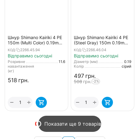
Шнур Shimano Kairiki 4 PE
Шнур Shimano Kairiki 4 PE
150m (Multi Color) 0.19mm
(Steel Gray) 150m 0.19mm
11.6kg
11.6kg
2266.45.94
2266.46.04
КОД:
КОД:
Відправимо сьогодні
Відправимо сьогодні
Розривне
11.6
Діаметр (мм)
0.19
навантаження
Колір
сірий
(кг)
‍497‍
грн.
‍518‍
грн.
‍508‍
грн.
-2%
+
+
−
−
Показати ще 9 товарів