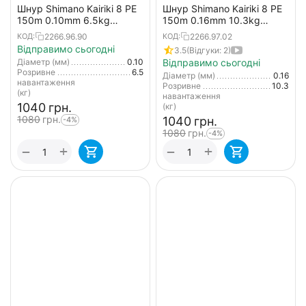
Шнур Shimano Kairiki 8 PE
Шнур Shimano Kairiki 8 PE
150m 0.10mm 6.5kg
150m 0.16mm 10.3kg
салатовий (Japan)
жовтий (Japan)
2266.96.90
2266.97.02
КОД:
КОД:
Відправимо сьогодні
3.5
(Відгуки: 2)
Діаметр (мм)
0.10
Відправимо сьогодні
Розривне
6.5
Діаметр (мм)
0.16
навантаження
Розривне
10.3
(кг)
навантаження
‍1040‍
грн.
(кг)
‍1080‍
грн.
‍1040‍
грн.
-4%
‍1080‍
грн.
-4%
+
+
−
−