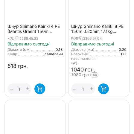
Шнур Shimano Kairiki 4 PE
Шнур Shimano Kairiki 8 PE
(Mantis Green) 150m
150m 0.20mm 17.1kg
0.13mm 7.4kg
(Japan)
2266.45.82
2266.97.04
КОД:
КОД:
Відправимо сьогодні
Відправимо сьогодні
Діаметр (мм)
0.13
Діаметр (мм)
0.20
Колір
салатовий
Розривне
17.1
навантаження
(кг)
‍518‍
грн.
‍1040‍
грн.
‍1080‍
грн.
-4%
+
+
−
−