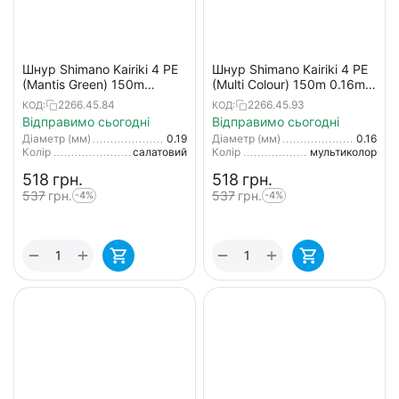
Шнур Shimano Kairiki 4 PE
Шнур Shimano Kairiki 4 PE
(Mantis Green) 150m
(Multi Colour) 150m 0.16mm
0.19mm 11.6kg
8.1kg
2266.45.84
2266.45.93
КОД:
КОД:
Відправимо сьогодні
Відправимо сьогодні
Діаметр (мм)
0.19
Діаметр (мм)
0.16
Колір
салатовий
Колір
мультиколор
‍518‍
грн.
‍518‍
грн.
‍537‍
грн.
‍537‍
грн.
-4%
-4%
+
+
−
−