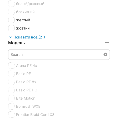
белый/розовый
блакитний
желтый
жовтий
зелений
Показати все (21)
Модель
мультиколор
оранжевый
помаранчевий
Arena PE 4x
сірий
Basic PE
салатовий
Basic PE 8x
салатовый
Basic PE HG
світло-жовтий
Bite Motion
темно-зелений
Bornrush WX8
темно-зеленый
Frontier Braid Cord X8
червоно-жовтогарячий