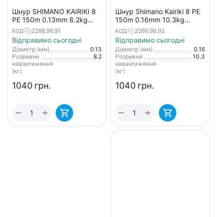
Шнур SHIMANO KAIRIKI 8
Шнур Shimano Kairiki 8 PE
PE 150m 0.13mm 8.2kg
150m 0.16mm 10.3kg
салатовий (Japan)
салатовий (Japan)
2266.96.91
2266.96.92
КОД:
КОД:
Відправимо сьогодні
Відправимо сьогодні
Діаметр (мм)
0.13
Діаметр (мм)
0.16
Розривне
8.2
Розривне
10.3
навантаження
навантаження
(кг)
(кг)
‍1040‍
грн.
‍1040‍
грн.
+
+
−
−