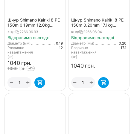
Шнур Shimano Kairiki 8 PE
Шнур Shimano Kairiki 8 PE
150m 0.19mm 12.0kg
150m 0.20mm 17.1kg
салатовий (Japan)
(Japan)
2266.96.93
2266.96.94
КОД:
КОД:
Відправимо сьогодні
Відправимо сьогодні
Діаметр (мм)
0.19
Діаметр (мм)
0.20
Розривне
12
Розривне
17.1
навантаження
навантаження
(кг)
(кг)
‍1040‍
грн.
‍1040‍
грн.
‍1080‍
грн.
-4%
+
+
−
−