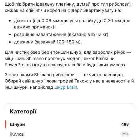
Щоб підібрати ідеальну плетінку, думай про тип риболовлі:
хижак на спінінг чи короп на фідер? Звертай увагу на:
діаметр (від 0,06 мм для ультралайту до 0,20 мм для
важких приманок);
розривне навантаження (вказано в lb чи кг);
довжину (зазвичай 100–150 м).
Для чистих озер бери тонший шнур, для зарослих річок —
міцніший. Shimano пропонує моделі, як-от Kairiki чи
PowerPro, які круто показують себе в будь-яких умовах.
З плетінками Shimano риболовля — це чиста насолода.
Обирай свій шнур і лови трофеї! Також у нас в наявності є й
інші шнури, наприклад
шнур Brain
.
Категорії
Шнури
488
Жилка
254