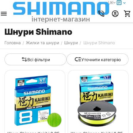
UK
Шнури Shimano
Головна
Жилки та шнури
Шнури
Шнури Shimano
/
/
/
Всі фільтри
Уточнити категорію