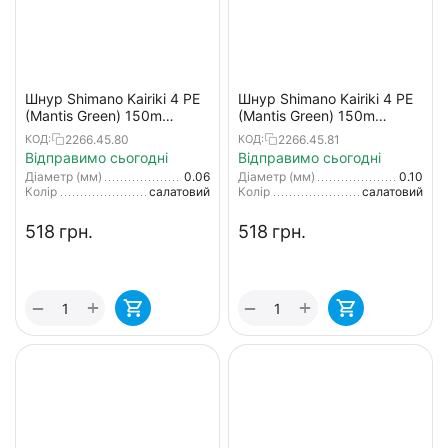
Шнур Shimano Kairiki 4 PE
Шнур Shimano Kairiki 4 PE
(Mantis Green) 150m
(Mantis Green) 150m
0.06mm 4.4kg
0.10mm 6.8kg
2266.45.80
2266.45.81
КОД:
КОД:
Відправимо сьогодні
Відправимо сьогодні
Діаметр (мм)
0.06
Діаметр (мм)
0.10
Колір
салатовий
Колір
салатовий
‍518‍
грн.
‍518‍
грн.
+
+
−
−