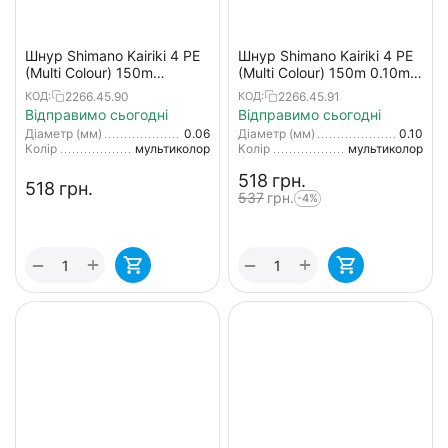
Шнур Shimano Kairiki 4 PE
Шнур Shimano Kairiki 4 PE
(Multi Colour) 150m
(Multi Colour) 150m 0.10mm
0.06mm 4.4kg
6.8kg
2266.45.90
2266.45.91
КОД:
КОД:
Відправимо сьогодні
Відправимо сьогодні
Діаметр (мм)
0.06
Діаметр (мм)
0.10
Колір
мультиколор
Колір
мультиколор
‍518‍
грн.
‍518‍
грн.
‍537‍
грн.
-4%
+
+
−
−