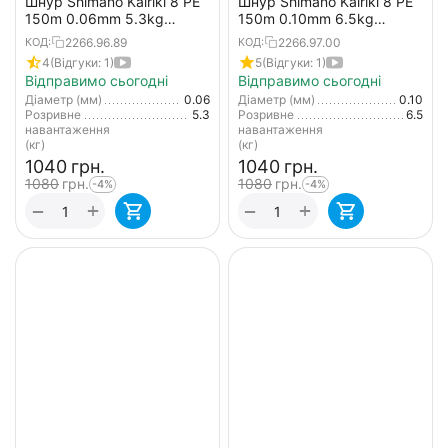
Шнур Shimano Kairiki 8 PE
Шнур Shimano Kairiki 8 PE
150m 0.06mm 5.3kg
150m 0.10mm 6.5kg
салатовий (Japan)
жовтий (Japan)
2266.96.89
2266.97.00
КОД:
КОД:
4
(Відгуки: 1)
5
(Відгуки: 1)
Відправимо сьогодні
Відправимо сьогодні
Діаметр (мм)
0.06
Діаметр (мм)
0.10
Розривне
5.3
Розривне
6.5
навантаження
навантаження
(кг)
(кг)
‍1040‍
грн.
‍1040‍
грн.
‍1080‍
грн.
‍1080‍
грн.
-4%
-4%
+
+
−
−