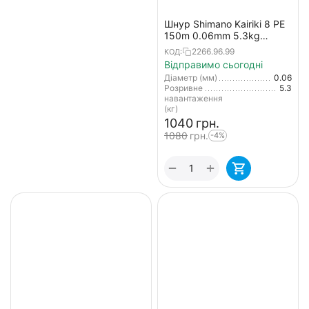
Шнур Shimano Kairiki 8 PE
150m 0.06mm 5.3kg
жовтий (Japan)
2266.96.99
КОД:
Відправимо сьогодні
Діаметр (мм)
0.06
Розривне
5.3
навантаження
(кг)
‍1040‍
грн.
‍1080‍
грн.
-4%
+
−