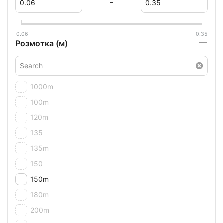
–
0.06
0.35
Розмотка (м)
1000m
100m
120m
135
135m
150
150m
180m
200m