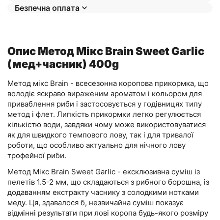
Безпечна оплата
Опис Метод Мікс Brain Sweet Garlic
(мед+часник) 400g
Метод мікс Brain - всесезонна коропова прикормка, що
володіє яскраво вираженим ароматом і кольором для
приваблення риби і застосовується у годівницях типу
метод і флет. Липкість прикормки легко регулюється
кількістю води, завдяки чому може використовуватися
як для швидкого темпового лову, так і для тривалої
роботи, що особливо актуально для нічного лову
трофейної риби.
Метод Мікс Brain Sweet Garlic - ексклюзивна суміш із
пелетів 1.5-2 мм, що складаються з рибного борошна, із
додаванням екстракту часнику з солодкими нотками
меду. Ця, здавалося б, незвичайна суміш показує
відмінні результати при лові коропа будь-якого розміру