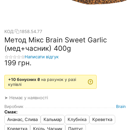
КОД:
1858.54.77
Метод Мікс Brain Sweet Garlic
(мед+часник) 400g
Написати відгук
‍199‍
грн.
+10 бонусних ₴
на рахунок у разі
?
купівлі
➤ Немає у наявності
Виробник
Brain
Смак:
Ананас, Слива
Кальмар
Клубніка
Креветка
Креветка
Кріль, Часник
Палтус