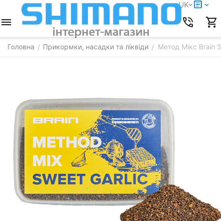
UK
Головна
Прикормки, насадки та ліквіди
Метод Мікс Brain 
/
/