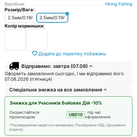
Виробник
Viking Fishing
Розмір/Вага:
2.5мм/0.18г
2.5мм/0.19г
Колір мормишки:
Додати до переліку побажань
Відправимо: завтра (07.08)
Оформіть замовлення сьогодні, і ми відправимо його
07.08.2026 (п'ятниця)
Спеціальна знижка на все замовлення
Знижка для Учасників Бойових Дій -10%
Скористайтеся
під час
UBD10
промокодом
оформлення.
*Підтвердження надається менеджеру (Посвідчення УБД / Документи
родича).