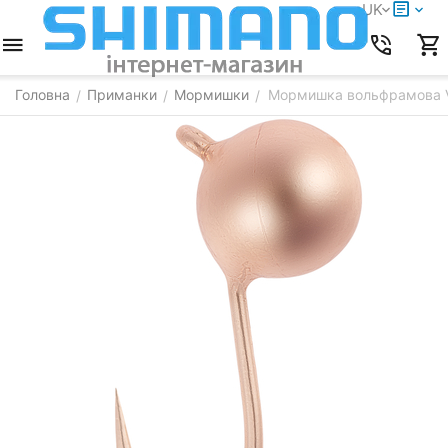
UK
Головна
Приманки
Мормишки
Мормишка вольфрамова Vik
/
/
/