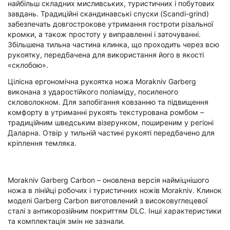
найбільш складних мисливських, туристичних і побутових
завдань. Традиційні скандинавські спуски (Scandi-grind)
забезпечать довгострокове утримання гостроти різальної
кромки, а також простоту у виправленні і заточуванні.
Збільшена тильна частина клинка, що проходить через всю
рукоятку, передбачена для використання його в якості
«склобою».
Цілісна ергономічна рукоятка ножа Morakniv Garberg
виконана з ударостійкого поліаміду, посиленого
скловолокном. Для запобігання ковзанню та підвищення
комфорту в утриманні рукоять текстурована ромбом –
традиційним шведським візерунком, поширеним у регіоні
Даларна. Отвір у тильній частині рукояті передбачено для
кріплення темляка.
Morakniv Garberg Carbon – оновлена версія найміцнішого
ножа в лінійці робочих і туристичних ножів Morakniv. Клинок
моделі Garberg Carbon виготовлений з високовуглецевої
сталі з антикорозійним покриттям DLC. Інші характеристики
та комплектація змін не зазнали.