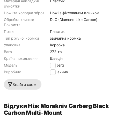
Матеріал накладки/
Пластик
рукоятки
Ножі та холодна зброя
Ножі з фіксованим клинком
Обробка клинка/
DLC (Diamond Like Carbon)
Покриття
Піхви
Пластик
Тип ріжучої кромки
звичайна кромка
Упаковка
Коробка
Вага
272
гр
Країна походження
Швеція
Модель
Garberg
Виробник
Моракнив
Знайти схожі
Відгуки Ніж Morakniv Garberg Black
Carbon Multi-Mount