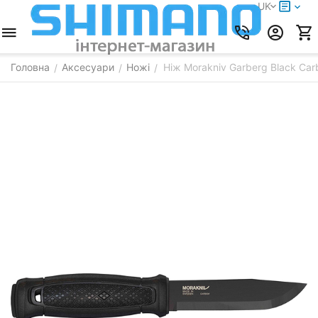
UK
Головна
Аксесуари
Ножі
Ніж Morakniv Garberg Black Car
/
/
/