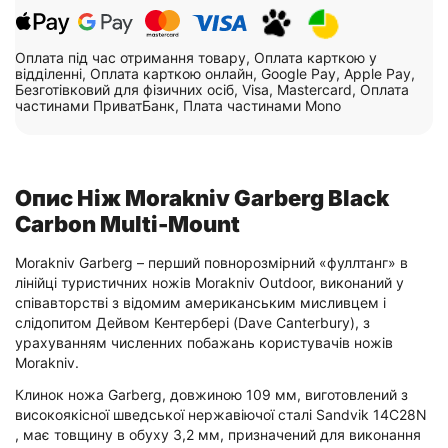
Оплата під час отримання товару, Оплата карткою у
відділенні, Оплата карткою онлайн, Google Pay, Apple Pay,
Безготівковий для фізичних осіб, Visa, Mastercard, Оплата
частинами ПриватБанк, Плата частинами Mono
Опис Ніж Morakniv Garberg Black
Carbon Multi-Mount
Morakniv Garberg – перший повнорозмірний «фуллтанг» в
лінійці туристичних ножів Morakniv Outdoor, виконаний у
співавторстві з відомим американським мисливцем і
слідопитом Дейвом Кентербері (Dave Canterbury), з
урахуванням численних побажань користувачів ножів
Morakniv.
Клинок ножа Garberg, довжиною 109 мм, виготовлений з
високоякісної шведської нержавіючої сталі Sandvik 14C28N
, має товщину в обуху 3,2 мм, призначений для виконання