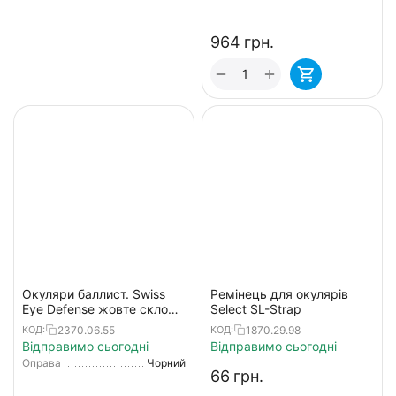
‍964‍
грн.
+
−
Окуляри баллист. Swiss
Ремінець для окулярів
Eye Defense жовте скло
Select SL-Strap
к:чорний
2370.06.55
1870.29.98
КОД:
КОД:
Відправимо сьогодні
Відправимо сьогодні
Оправа
Чорний
‍66‍
грн.