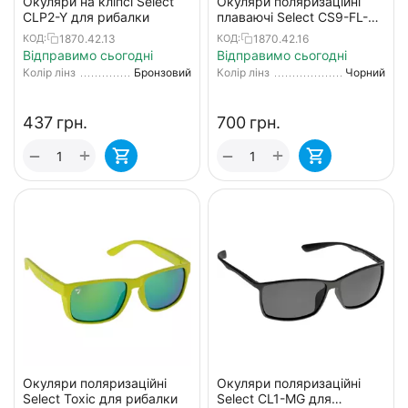
Окуляри на кліпсі Select
Окуляри поляризаційні
CLP2-Y для рибалки
плаваючі Select CS9-FL-GR
(плаваючі/ASL покриття)
1870.42.13
1870.42.16
КОД:
КОД:
для рибалки (+жорсткий
Відправимо сьогодні
Відправимо сьогодні
футляр)
Колір лінз
Бронзовий
Колір лінз
Чорний
‍437‍
грн.
‍700‍
грн.
+
+
−
−
Окуляри поляризаційні
Окуляри поляризаційні
Select Toxic для рибалки
Select CL1-MG для