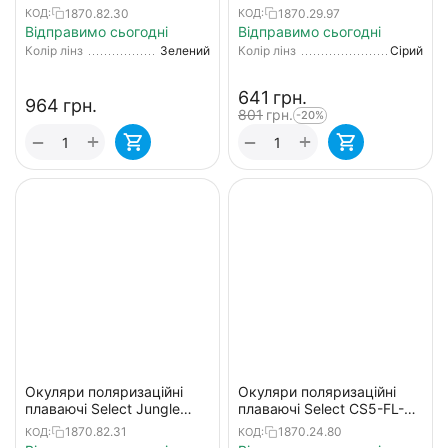
рибалки
1870.82.30
1870.29.97
КОД:
КОД:
Відправимо сьогодні
Відправимо сьогодні
Колір лінз
Зелений
Колір лінз
Сірий
‍641‍
грн.
‍964‍
грн.
‍801‍
грн.
-20%
+
+
−
−
Окуляри поляризаційні
Окуляри поляризаційні
плаваючі Select Jungle
плаваючі Select CS5-FL-RR
Green Floating для рибалки
для рибалки (+жорсткий
1870.82.31
1870.24.80
КОД:
КОД:
футляр)