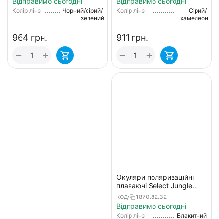
Відправимо сьогодні
Відправимо сьогодні
Колір лінз
Чорний/сірий/
Колір лінз
Сірий/
зелений
хамелеон
‍964‍
грн.
‍911‍
грн.
+
+
−
−
Окуляри поляризаційні
плаваючі Select Jungle
Brown Floating для
1870.82.32
КОД:
рибалки
Відправимо сьогодні
Колір лінз
Блакитний