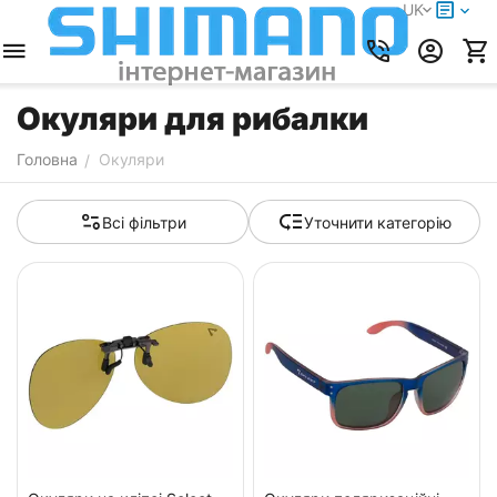
UK
Окуляри для рибалки
Головна
Окуляри
/
Всі фільтри
Уточнити категорію