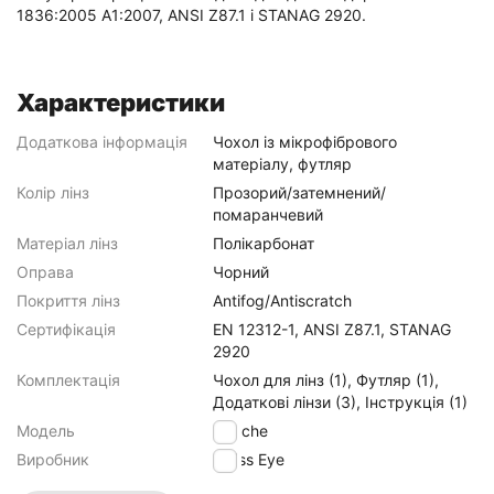
1836:2005 A1:2007, ANSI Z87.1 і STANAG 2920.
Характеристики
Додаткова інформація
Чохол із мікрофібрового
матеріалу, футляр
Колір лінз
Прозорий/затемнений/
помаранчевий
Матеріал лінз
Полікарбонат
Оправа
Чорний
Покриття лінз
Antifog/Antiscratch
Сертифікація
EN 12312-1, ANSI Z87.1, STANAG
2920
Комплектація
Чохол для лінз (1), Футляр (1),
Додаткові лінзи (3), Інструкція (1)
Модель
Apache
Виробник
Swiss Eye