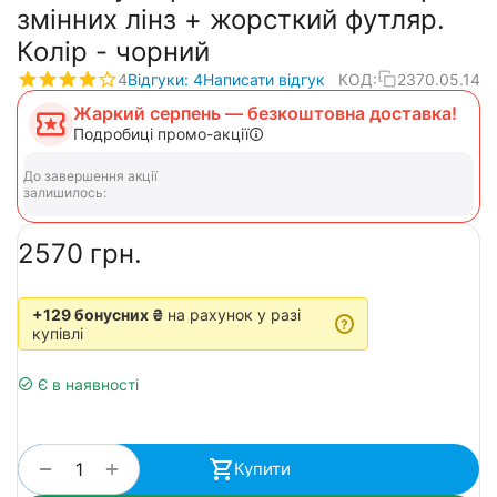
змінних лінз + жорсткий футляр.
Колір - чорний
4
Відгуки: 4
Написати відгук
КОД:
2370.05.14
Жаркий серпень — безкоштовна доставка!
Подробиці промо-акції
До завершення акції
залишилось:
‍2570‍
грн.
+129 бонусних ₴
на рахунок у разі
?
купівлі
Є в наявності
+
−
Купити