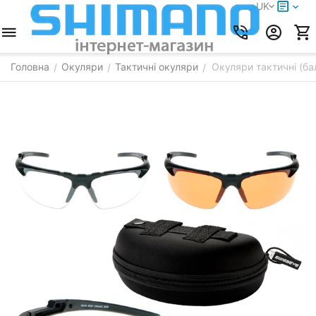
UK
Головна
Окуляри
Тактичні окуляри
Окуляри тактичні (ба
/
/
/