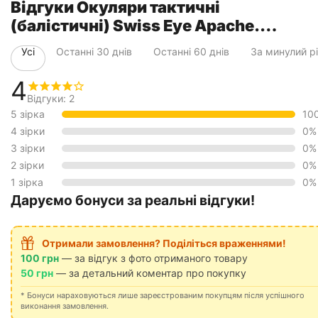
Відгуки Окуляри тактичні
(балістичні) Swiss Eye Apache.
Комплект змінних лінз + футляр.
Усі
Останні 30 днів
Останні 60 днів
За минулий р
Колір - чорний
4
Відгуки: 2
5 зірка
10
4 зірки
0%
3 зірки
0%
2 зірки
0%
1 зірка
0%
Даруємо бонуси за реальні відгуки!
Отримали замовлення? Поділіться враженнями!
100 грн
— за відгук з фото отриманого товару
50 грн
— за детальний коментар про покупку
* Бонуси нараховуються лише зареєстрованим покупцям після успішного
виконання замовлення.