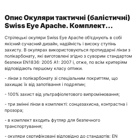
Опис Окуляри тактичні (балістичні)
Swiss Eye Apache. Комплект
змінних лінз + футляр. Колір -
Стрілецькі окуляри Swiss Eye Apache об'єднують в собі
чорний
якісний сучасний дизайн, надійність і високу ступінь
захисту. В окулярах використовуються протиударні лінзи з
полікарбонату, які виготовлені згідно з суворим стандартом
безпеки EN1836: 2005 A1: 2007 і, отже, по всім критеріям
відповідають першому класу оптики.
- лінзи з полікарбонату зі спеціальним покриттям, що
захищає їх від запотівання і подряпин;
- 100% захист від ультрафіолетового випромінювання;
- три змінні лінзи в комплекті: сонцезахисна, контрастна і
прозора;
- в комплект входить футляр для безпечного
транспортування;
- окуляри сертифіковані відповідно до стандартів: EN