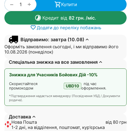
+
−
Купити
Кредит від
82
грн.
/міс.
Додати до переліку побажань
Відправимо: завтра (10.08)
Оформіть замовлення сьогодні, і ми відправимо його
10.08.2026 (понеділок)
Спеціальна знижка на все замовлення
Знижка для Учасників Бойових Дій -10%
Скористайтеся
під час
UBD10
промокодом
оформлення.
*Підтвердження надається менеджеру (Посвідчення УБД / Документи
родича).
Доставка
Нова Пошта
від 80 грн
1-2 дні, на відділення, поштомат, кур'єрська