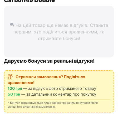
Carbon49 Double
На цей товар ще немає відгуків. Станьте
першим, хто поділиться враженнями, та
отримайте бонуси!
Даруємо бонуси за реальні відгуки!
Отримали замовлення? Поділіться
враженнями!
100 грн
— за відгук з фото отриманого товару
50 грн
— за детальний коментар про покупку
* Бонуси нараховуються лише зареєстрованим покупцям після
успішного виконання замовлення.