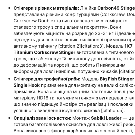
Стінгери з різних матеріалів:
Лінійка
Carbon49 Stinge
представлена різними конфігураціями (Corkscrew, Dou
Corkscrew Double) та виготовлена з високоміцного
сталевого тросу з спеціальним покриттям. Вони
забезпечують міцність на розрив до 23-31 кг і ідеальн
підходять для ловлі на великі силіконові приманки пр
активному твічингу [citation:2][citation:3]. Модель
1X7
Titanium Corkscrew Stinger
виготовлена з титанового
тросу, що забезпечує їй виняткову довговічність, стійк
до деформацій та корозії, що робить її найкращим
вибором для ловлі найбільш потужних хижаків [citation
Стінгери для трофейної риби:
Модель
Big Fish Stinger
Single Hook
призначена для монтажу на великі силіко
приманки. Вона оснащена міцним плетеним повідцем
матеріалу HD16 та потужним гачком з вуглецевої сталі
що значно підвищує ймовірність реалізації покльовки 
успішного виведення крупного хижака [citation:5].
Спеціалізовані оснастки:
Монтаж
Sabiki Leader
— це
готова багатоголівкова оснастка для ловлі живої рибк
Вона виконана з флюорокарбону як на основній лескі, 