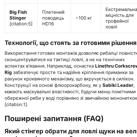
Екстремальн
Big Fish
Плетений
міцність для
Stinger
поводець
~100 кг
трофейної
[citation:5]
HD16
ловлі
Технології, що стоять за готовими рішенн
Використання готових монтажів дозволяє рибалці повніст
сконцентруватися на тактиці ловлі, а не на технічних
аспектах в'язання. Наприклад, оснастка
Linethru Corkscre
Rig
забезпечує просте та надійне кріплення приманки за
рахунок кроквяного механізму, що вкручується в силікон.
Конструкції на основі флюорокарбону, як у
Sabiki Leader
,
маюють маскувальні властивості, будучи менш помітними
обережної риби у воді порівняно зі звичайною мононитко
[citation:1].
Поширені запитання (FAQ)
Який стінгер обрати для ловлі щуки на вел