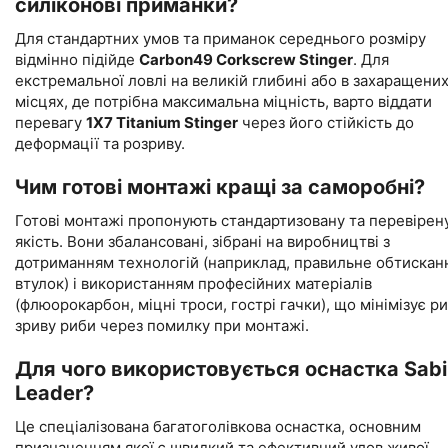
силіконові приманки?
Для стандартних умов та приманок середнього розміру
відмінно підійде
Carbon49 Corkscrew Stinger
. Для
екстремальної ловлі на великій глибині або в захаращени
місцях, де потрібна максимальна міцність, варто віддати
перевагу
1X7 Titanium Stinger
через його стійкість до
деформації та розриву.
Чим готові монтажі кращі за саморобні?
Готові монтажі пропонують стандартизовану та перевірен
якість. Вони збалансовані, зібрані на виробництві з
дотриманням технологій (наприклад, правильне обтискан
втулок) і використанням професійних матеріалів
(флюорокарбон, міцні троси, гострі гачки), що мінімізує р
зриву риби через помилку при монтажі.
Для чого використовується оснастка Sabi
Leader?
Це спеціалізована багатоголівкова оснастка, основним
призначенням якої є швидкий та ефективний улов живої