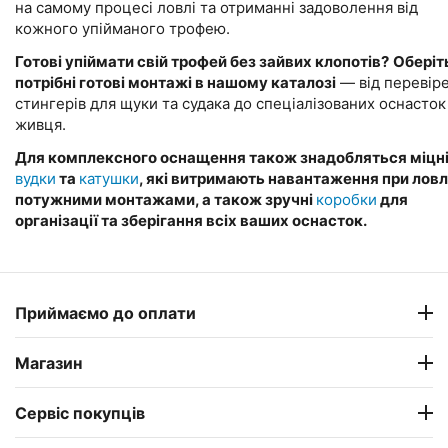
на самому процесі ловлі та отриманні задоволення від
кожного упійманого трофею.
Готові упіймати свій трофей без зайвих клопотів?
Оберіт
потрібні готові монтажі в нашому каталозі
— від перевір
стингерів для щуки та судака до спеціалізованих оснасток
живця.
Для комплексного оснащення також знадобляться міцн
вудки
та
катушки
, які витримають навантаження при ловлі
потужними монтажами, а також зручні
коробки
для
організації та зберігання всіх ваших оснасток.
Приймаємо до оплати
Магазин
Сервіс покупців