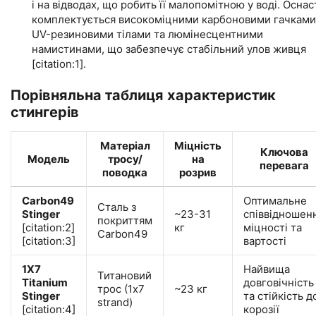
і на відводах, що робить її малопомітною у воді. Оснас
комплектується високоміцними карбоновими гачками
UV-резиновими тілами та люмінесцентними
намистинами, що забезпечує стабільний улов живця
[citation:1].
Порівняльна таблиця характеристик
стингерів
Матеріал
Міцність
Ключова
Модель
тросу/
на
перевага
поводка
розрив
Carbon49
Оптимальне
Сталь з
Stinger
~23-31
співвідношен
покриттям
[citation:2]
кг
міцності та
Carbon49
[citation:3]
вартості
1X7
Найвища
Титановий
Titanium
довговічність
трос (1x7
~23 кг
Stinger
та стійкість д
strand)
[citation:4]
корозії