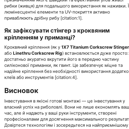
рибки (живця) для подальшого використання як наживки. Ї
люмінесцентні елементи та UV-покриття активно
приваблюють дрібну рибу [citation:1].
Як зафіксувати стінгер з кроквяним
кріпленням у приманці?
Кроквяний кріплення (як у
1X7 Titanium Corkscrew Stinger
або
Linethru Corkscrew Rig
) встановлюється дуже просто:
достатньо акуратно вкрутити його в передню частину
силіконової приманки, як гвинт. Це забезпечує міцне та
надійне кріплення без необхідності використання додатк
клеїв або инструментів [citation:4].
Висновок
Інвестування в якісні готові монтажі — це інвестування у
власний успіх на риболовлі. Вони не лише економлять ва
час, але й надають у ваші руки інструменти, створені
професіоналами для досягнення максимального результат
Довіртеся технологіям і зосередьтеся на найприємнішому