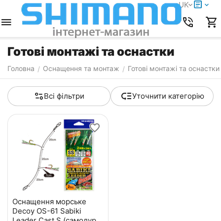
UK
Готові монтажі та оснастки
Головна
Оснащення та монтаж
Готові монтажі та оснастки
/
/
Всі фільтри
Уточнити категорію
Оснащення морське
Decoy OS-61 Sabiki
Leader Cast S (самодур)