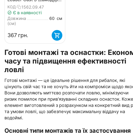
(2 шт/уп)
1562.09.47
КОД:
Є в наявності
Довжина
60
см
(см)
‍367‍
грн.
Готові монтажі та оснастки: Еконо
часу та підвищення ефективності
ловлі
Готові монтажі — це ідеальне рішення для рибалок, які
цінують свій час та не хочуть йти на компроміси щодо якос
Вони дозволяють миттєво розпочати ловлю, мінімізуючи
ризик помилок при прив'язуванні складних оснасток. Кож
елемент виготовлений з розрахунком на конкретний вид 
та умови ловлі, що забезпечує максимальну віддачу на
водоймі.
Основні типи монтажів та їх застосування