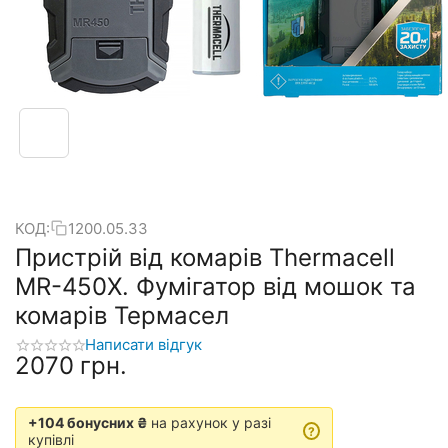
КОД:
1200.05.33
Пристрій від комарів Thermacell
MR-450X. Фумігатор від мошок та
комарів Термасел
Написати відгук
‍2070‍
грн.
+104 бонусних ₴
на рахунок у разі
?
купівлі