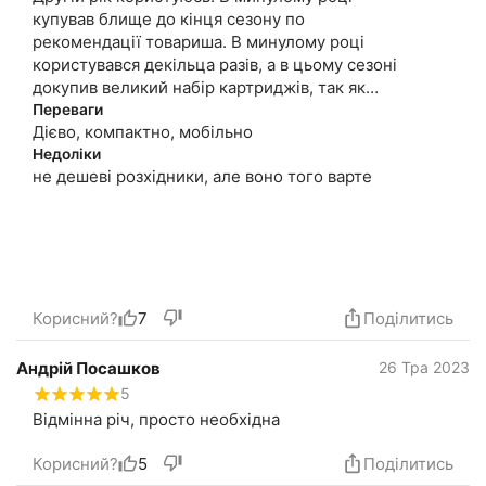
купував блище до кінця сезону по
рекомендації товариша. В минулому році
користувався декільца разів, а в цьому сезоні
докупив великий набір картриджів, так як
комарів просто тьма!!
Переваги
Дієво, компактно, мобільно
По ефективності скажу так: в приміщенні, в
садовій палатці, або в безвітряну погоду
Недоліки
не дешеві розхідники, але воно того варте
працює безвідмовно. Вмикаю за 10-15хвл і
можна просто відпочивати!
Виїзжали до озера, то ставили від себе до 5
метрів проти вітру. Комарів не було, мошки
пролітали.
Корисний?
7
Поділитись
Андрій Посашков
26 Тра 2023
5
Відмінна річ, просто необхідна
Корисний?
5
Поділитись