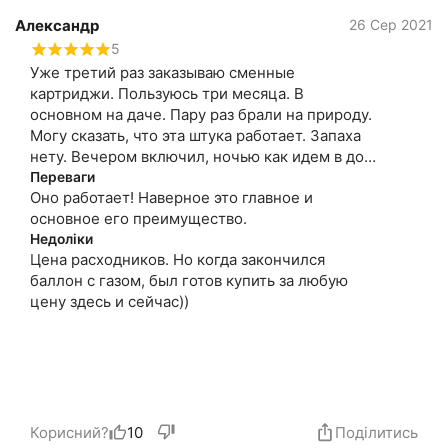
Александр
26 Сер 2021
5
Уже третий раз заказываю сменные
картриджи. Пользуюсь три месяца. В
основном на даче. Пару раз брали на природу.
Могу сказать, что эта штука работает. Запаха
нету. Вечером включил, ночью как идем в дом
выключил. Можно спокойно вечером
Переваги
Оно работает! Наверное это главное и
посидеть на улице, поужинать, поговорить.
основное его преимущество.
Недоліки
Цена расходников. Но когда закончился
баллон с газом, был готов купить за любую
цену здесь и сейчас))
Корисний?
10
Поділитись