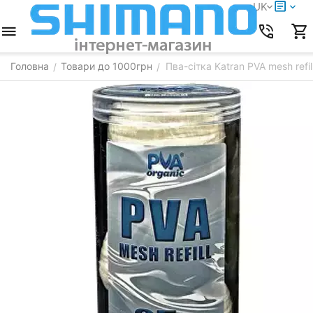
UK
Головна
Товари до 1000грн
Пва-сітка Katran PVA mesh refil
/
/