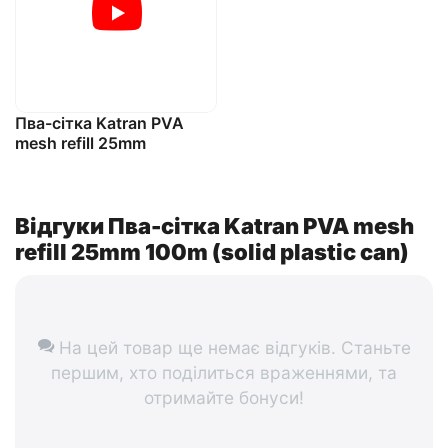
Пва-сітка Katran PVA
mesh refill 25mm
Відгуки Пва-сітка Katran PVA mesh
refill 25mm 100m (solid plastic can)
На цей товар ще немає відгуків. Станьте
першим, хто поділиться враженнями, та
отримайте бонуси!