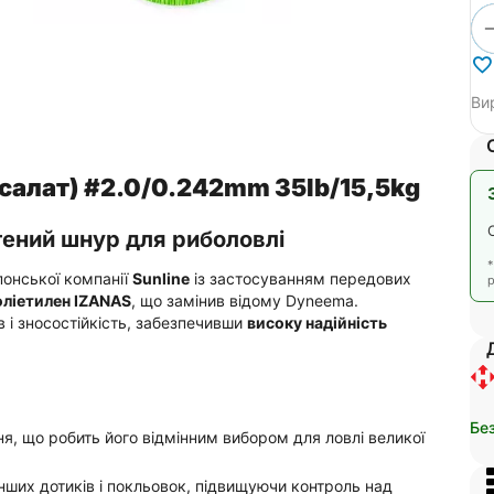
Ви
(салат) #2.0/0.242mm 35lb/15,5kg
тений шнур для риболовлі
онської компанії
Sunline
із застосуванням передових
р
оліетилен IZANAS
, що замінив відому Dyneema.
 і зносостійкість, забезпечивши
високу надійність
Бе
, що робить його відмінним вибором для ловлі великої
ших дотиків і покльовок, підвищуючи контроль над