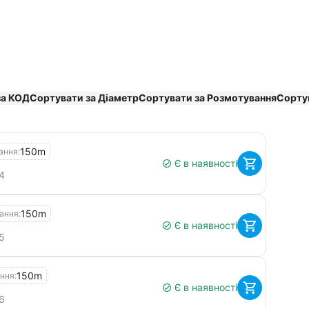
за КОД
Сортувати за Діаметр
Сортувати за Розмотування
Сортув
150m
ання:
Є в наявності
4
150m
ання:
Є в наявності
5
150m
ння:
Є в наявності
6