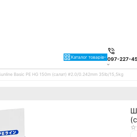
Каталог товарiв
097-227-4
unline Basic PE HG 150m (салат) #2.0/0.242mm 35lb/15,5kg
Ш
(