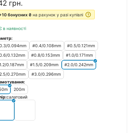
42‍
грн.
+10 бонусних ₴
на рахунок у разі купівлі
?
Є в наявності
аметр:
0.3/0.094mm
#0.4/0.108mm
#0.5/0.121mm
0.6/0.132mm
#0.8/0.153mm
#1.0/0.171mm
1.2/0.187mm
#1.5/0.209mm
#2.0/0.242mm
2.5/0.270mm
#3.0/0.296mm
змотування:
50m
200m
лір:
салатовий