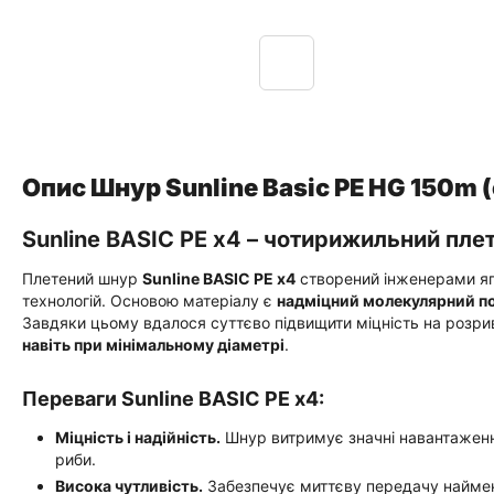
Опис Шнур Sunline Basic PE HG 150m 
Sunline BASIC PE x4 – чотирижильний пле
Плетений шнур
Sunline BASIC PE x4
створений інженерами яп
технологій. Основою матеріалу є
надміцний молекулярний п
Завдяки цьому вдалося суттєво підвищити міцність на розрив
навіть при мінімальному діаметрі
.
Переваги Sunline BASIC PE x4:
Міцність і надійність.
Шнур витримує значні навантаження
риби.
Висока чутливість.
Забезпечує миттєву передачу наймен