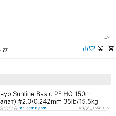
UA
5-77
нур Sunline Basic PE HG 150m
салат) #2.0/0.242mm 35lb/15,5kg
Написати відгук
КОД:
1658.11.61