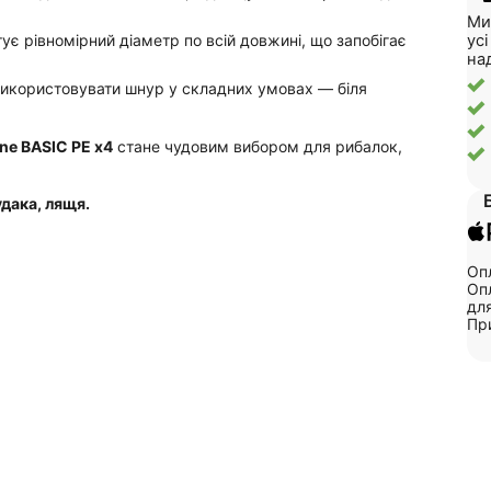
Ми
ус
є рівномірний діаметр по всій довжині, що запобігає
на
використовувати шнур у складних умовах — біля
ine BASIC PE x4
стане чудовим вибором для рибалок,
.
удака, лящя.
Опл
Опл
для
Пр