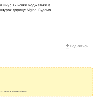
ей шнур як новий бюджетний із
 шнурах дороще Siglon. Будемо
Поділитись
иконання замовлення.