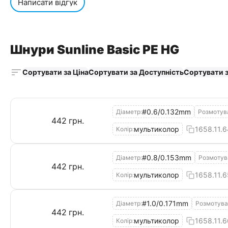
Написати відгук
Шнури Sunline Basic PE HG
Сортувати за Ціна
Сортувати за Доступність
Сортувати 
#0.6/0.132mm
Діаметр:
Розмотув
‍442‍
грн.
мультиколор
1658.11.6
Колір:
#0.8/0.153mm
Діаметр:
Розмотув
‍442‍
грн.
мультиколор
1658.11.6
Колір:
#1.0/0.171mm
Діаметр:
Розмотува
‍442‍
грн.
мультиколор
1658.11.6
Колір: