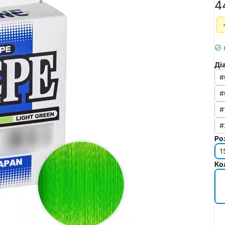
‍4
Ді
#
#
#
#
Ро
1
Ко