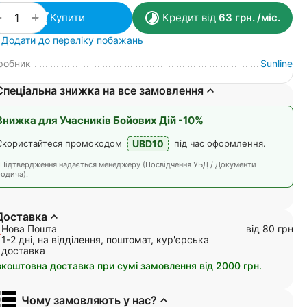
+
−
Купити
Кредит від
63
грн.
/міс.
Додати до переліку побажань
робник
Sunline
Спеціальна знижка на все замовлення
Знижка для Учасників Бойових Дій -10%
UBD10
Скористайтеся промокодом
під час оформлення.
*Підтвердження надається менеджеру (Посвідчення УБД / Документи
одича).
Доставка
Нова Пошта
від 80 грн
1-2 дні, на відділення, поштомат, кур'єрська
доставка
зкоштовна доставка при сумі замовлення від 2000 грн.
Чому замовляють у нас?