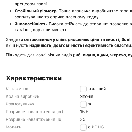
процесом ловлі.
Стабільний діаметр.
Точне японське виробництво гаранту
заплутуванню та сприяє плавному кидку.
Зносостійкість.
Висока стійкість до стирання дозволяє 
каміння, коряг чи мушель.
Завдяки
оптимальному співвідношенню ціни та якості
,
Sunl
які цінують
надійність, довговічність і ефективність снастей
Підходить для ловлі різних видів риб:
окуня, щуки, жереха, с
Характеристики
К-ть жилок
4-х жильний
Країна виробник
Японія
Розмотування
150m
Розривне навантаження (кг)
15.5
Розривне навантаження (lb)
35
Модель
Basic PE HG