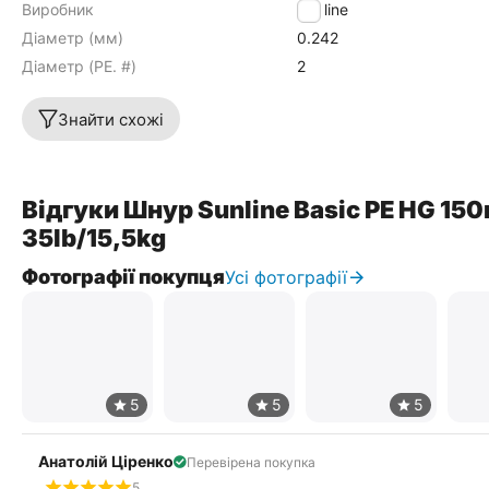
Виробник
Sunline
Діаметр (мм)
0.242
Діаметр (PE. #)
2
Знайти схожі
Відгуки Шнур Sunline Basic PE HG 15
35lb/15,5kg
Фотографії покупця
Усі фотографії
Анатолій Ціренко
Перевірена покупка
5