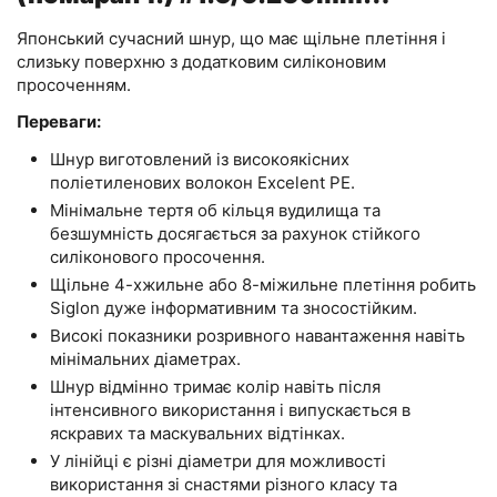
25lb/11.0kg
Японський сучасний шнур, що має щільне плетіння і
слизьку поверхню з додатковим силіконовим
просоченням.
Переваги:
Шнур виготовлений із високоякісних
поліетиленових волокон Excelent PE.
Мінімальне тертя об кільця вудилища та
безшумність досягається за рахунок стійкого
силіконового просочення.
Щільне 4-хжильне або 8-міжильне плетіння робить
Siglon дуже інформативним та зносостійким.
Високі показники розривного навантаження навіть
мінімальних діаметрах.
Шнур відмінно тримає колір навіть після
інтенсивного використання і випускається в
яскравих та маскувальних відтінках.
У лінійці є різні діаметри для можливості
використання зі снастями різного класу та