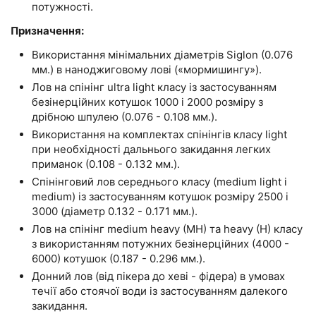
потужності.
Призначення:
Використання мінімальних діаметрів Siglon (0.076
мм.) в наноджиговому лові («мормишингу»).
Лов на спінінг ultra light класу із застосуванням
безінерційних котушок 1000 і 2000 розміру з
дрібною шпулею (0.076 - 0.108 мм.).
Використання на комплектах спінінгів класу light
при необхідності дальнього закидання легких
приманок (0.108 - 0.132 мм.).
Спінінговий лов середнього класу (medium light і
medium) із застосуванням котушок розміру 2500 і
3000 (діаметр 0.132 - 0.171 мм.).
Лов на спінінг medium heavy (MH) та heavy (H) класу
з використанням потужних безінерційних (4000 -
6000) котушок (0.187 - 0.296 мм.).
Донний лов (від пікера до хеві - фідера) в умовах
течії або стоячої води із застосуванням далекого
закидання.