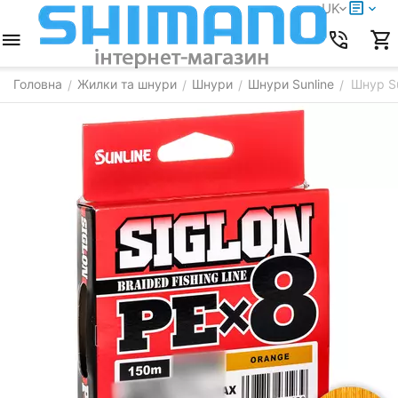
UK
Головна
Жилки та шнури
Шнури
Шнури Sunline
Шнур Su
/
/
/
/