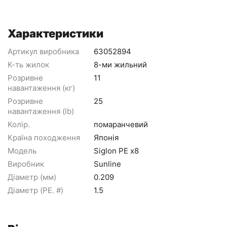
Характеристики
Артикул виробника
63052894
К-ть жилок
8-ми жильний
Розривне
11
навантаження (кг)
Розривне
25
навантаження (lb)
Колір.
помаранчевий
Країна походження
Японія
Модель
Siglon PE х8
Виробник
Sunline
Діаметр (мм)
0.209
Діаметр (PE. #)
1.5