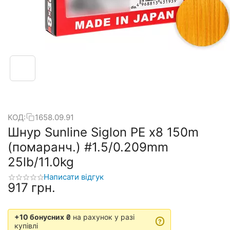
КОД:
1658.09.91
Шнур Sunline Siglon PE х8 150m
(помаранч.) #1.5/0.209mm
25lb/11.0kg
Написати відгук
‍917‍
грн.
+10 бонусних ₴
на рахунок у разі
?
купівлі