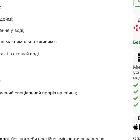
р
:
одоймі;
ння у воді;
ться максимально «живим».
Бе
к і в стоячій воді.
Ми
ус
на
:
чений спеціальний проріз на спині);
Опл
овлі
, без потреби постійно змінювати оснащення.