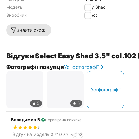
Модель
Easy Shad
Виробник
Select
Знайти схожі
Відгуки Select Easy Shad 3.5" col.102
Фотографії покупця
Усі фотографії
Усі фотографії
Володимир Б.
Перевірена покупка
5
Відгук на модель:
3.5" (8.89 см)
203