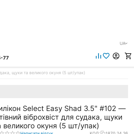
UA
5-77
удака, щуки та великого окуня (5 шт/упак)
илікон Select Easy Shad 3.5" #102 —
стівний віброхвіст для судака, щуки
а великого окуня (5 шт/упак)
Написати відгук
КОД:
1870.24.26