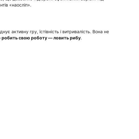
нтів «наосліп».
ує активну гру, їстівність і витривалість. Вона не
 робить свою роботу — ловить рибу
.