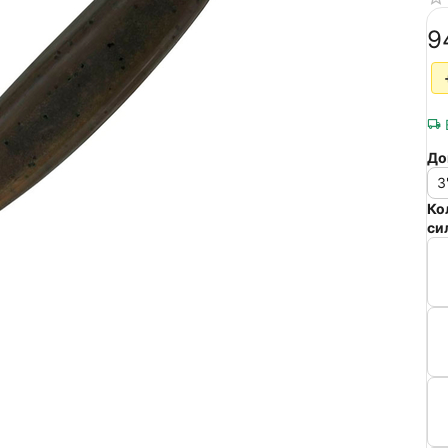
‍9
До
3
Ко
си