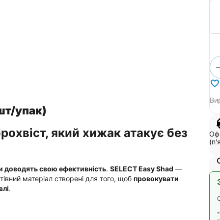
Ви
 шт/упак)
рохвіст, який хижак атакує без
Офо
(п'
 доводять свою ефективність
.
SELECT Easy Shad
—
стівний матеріал створені для того, щоб
провокувати
влі
.