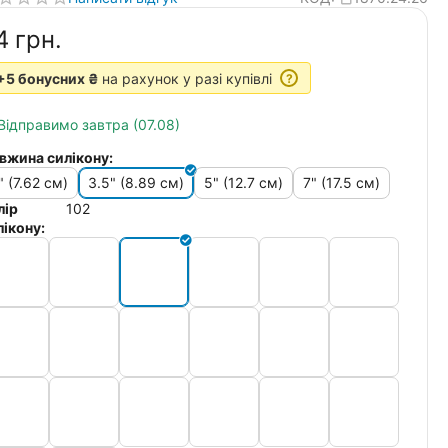
4‍
грн.
+5 бонусних ₴
на рахунок у разі купівлі
?
Відправимо завтра (07.08)
вжина силікону:
" (7.62 см)
3.5" (8.89 см)
5" (12.7 см)
7" (17.5 см)
лір
102
лікону: