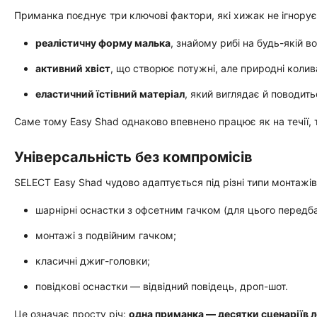
Приманка поєднує три ключові фактори, які хижак не ігнорує
реалістичну форму малька
, знайому рибі на будь-якій в
активний хвіст
, що створює потужні, але природні колива
еластичний їстівний матеріал
, який виглядає й поводи
Саме тому Easy Shad однаково впевнено працює як на течії, та
Універсальність без компромісів
SELECT Easy Shad чудово адаптується під різні типи монтажів
шарнірні оснастки з офсетним гачком (для цього передба
монтажі з подвійним гачком;
класичні джиг-головки;
повідкові оснастки — відвідний повідець, дроп-шот.
Це означає просту річ:
одна приманка — десятки сценаріїв л