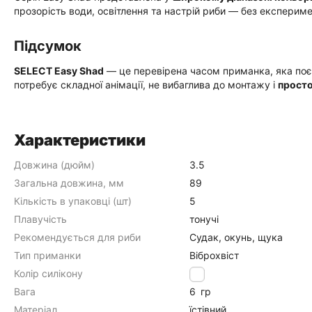
прозорість води, освітлення та настрій риби — без експериме
Підсумок
SELECT Easy Shad
— це перевірена часом приманка, яка поєдн
потребує складної анімації, не вибаглива до монтажу і
просто
Характеристики
Довжина (дюйм)
3.5
Загальна довжина, мм
89
Кількість в упаковці (шт)
5
Плавучість
тонучі
Рекомендується для риби
Судак, окунь, щука
Тип приманки
Віброхвіст
Колір силікону
102
Вага
6
гр
Матеріал
їстівний