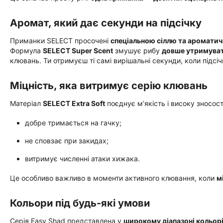
Аромат, який дає секунди на підсічку
Приманки SELECT просочені
спеціальною сіллю та аромати
Формула
SELECT Super Scent
змушує рибу
довше утримуват
клювань. Ти отримуєш ті самі вирішальні секунди, коли підсіч
Міцність, яка витримує серію клювань
Матеріал
SELECT Extra Soft
поєднує м’якість і високу зносост
добре тримається на гачку;
не сповзає при закидах;
витримує численні атаки хижака.
Це особливо важливо в моменти активного клювання, коли
м
Кольори під будь-які умови
Серія Easy Shad представлена у
широкому діапазоні кольор