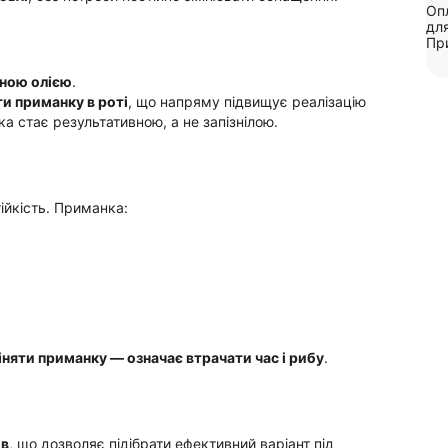
Опл
для
Пр
чною олією
.
и приманку в роті
, що напряму підвищує реалізацію
ка стає результативною, а не запізнілою.
ійкість. Приманка:
іняти приманку — означає втрачати час і рибу
.
ів
, що дозволяє підібрати ефективний варіант під