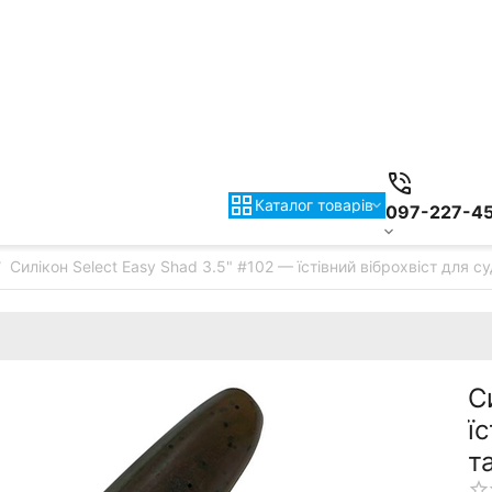
Каталог товарiв
097-227-4
Силікон Select Easy Shad 3.5" #102 — їстівний віброхвіст для с
/
С
ї
т