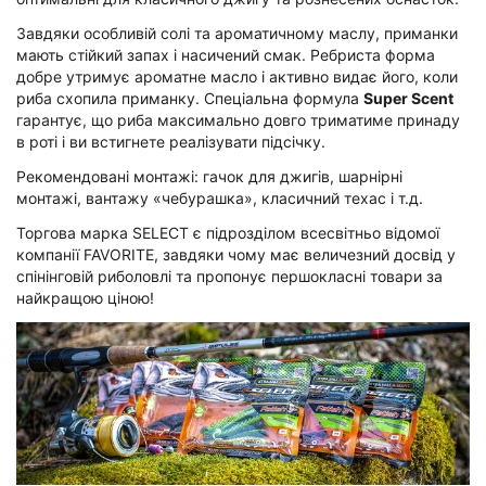
Завдяки особливій солі та ароматичному маслу, приманки
мають стійкий запах і насичений смак. Ребриста форма
добре утримує ароматне масло і активно видає його, коли
риба схопила приманку. Спеціальна формула
Super Scent
гарантує, що риба максимально довго триматиме принаду
в роті і ви встигнете реалізувати підсічку.
Рекомендовані монтажі: гачок для джигів, шарнірні
монтажі, вантажу «чебурашка», класичний техас і т.д.
Торгова марка SELECT є підрозділом всесвітньо відомої
компанії FAVORITE, завдяки чому має величезний досвід у
спінінговій риболовлі та пропонує першокласні товари за
найкращою ціною!