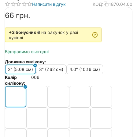
Написати відгук
КОД:
1870.04.00
‍66‍
грн.
+3 бонусних ₴
на рахунок у разі
?
купівлі
Відправимо сьогодні
Довжина силікону:
2" (5.08 см)
3" (7.62 см)
4.0" (10.16 см)
Колір
006
силікону: