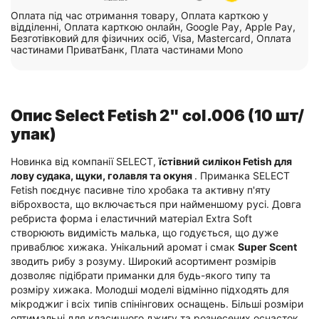
Оплата під час отримання товару, Оплата карткою у
відділенні, Оплата карткою онлайн, Google Pay, Apple Pay,
Безготівковий для фізичних осіб, Visa, Mastercard, Оплата
частинами ПриватБанк, Плата частинами Mono
Опис Select Fetish 2" col.006 (10 шт/
упак)
Новинка від компанії SELECT,
їстівний силікон Fetish для
лову судака, щуки, голавля та окуня
. Приманка SELECT
Fetish поєднує пасивне тіло хробака та активну п'яту
віброхвоста, що включається при найменшому русі. Довга
ребриста форма і еластичний матеріал Extra Soft
створюють видимість малька, що годується, що дуже
приваблює хижака. Унікальний аромат і смак
Super Scent
зводить рибу з розуму. Широкий асортимент розмірів
дозволяє підібрати приманки для будь-якого типу та
розміру хижака. Молодші моделі відмінно підходять для
мікроджиг і всіх типів спінінгових оснащень. Більші розміри
оптимальні для класичного джигу та рознесених оснасток.