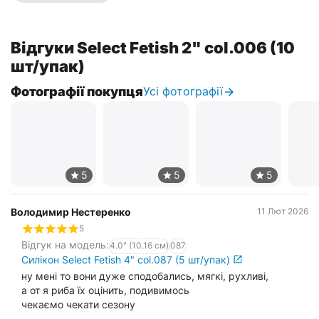
Відгуки Select Fetish 2" col.006 (10
шт/упак)
Фотографії покупця
Усі фотографії
Володимир Нестеренко
11 Лют 2026
5
Відгук на модель:
4.0" (10.16 см)
087
Силікон Select Fetish 4" col.087 (5 шт/упак)
ну мені то вони дуже сподобались, мягкі, рухливі,
а от я риба їх оцінить, подивимось
чекаємо чекати сезону