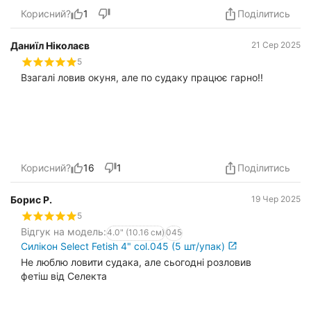
Корисний?
1
Поділитись
Даниїл Ніколаєв
21 Сер 2025
5
Взагалі ловив окуня, але по судаку працює гарно!!
Корисний?
16
1
Поділитись
Борис Р.
19 Чер 2025
5
Відгук на модель:
4.0" (10.16 см)
045
Силікон Select Fetish 4" col.045 (5 шт/упак)
Не люблю ловити судака, але сьогодні розловив
фетіш від Селекта