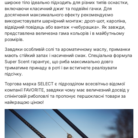
широке тіло ідеально підходить для різних типів оснастки,
включаючи класичний джиг та подвійні гачки. Для
досягнення максимального ефекту рекомендуємо
використовувати шарнірний монтаж: дроп-шот, кароліна,
відвідний повідець або вантаж «чебурашка». Як завжди,
представлена величезна гама кольорів і в майбутньому
розмірів.
Завдяки особливій солі та ароматичному маслу, приманки
мають стійкий запах і насичений смак. Спеціальна формула
Super Scent гарантує, що риба максимально довго
триматиме принаду в роті і ви встигнете реалізувати
підсічку.
Торгова марка SELECT є підрозділом всесвітньо відомої
компанії FAVORITE, завдяки чому має величезний досвід у
спінінговій риболовлі та пропонує першокласні товари за
найкращою ціною!