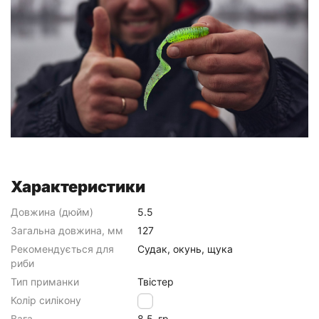
Характеристики
Довжина (дюйм)
5.5
Загальна довжина, мм
127
Рекомендується для
Судак, окунь, щука
риби
Тип приманки
Твістер
Колір силікону
888
Вага
8.5
гр