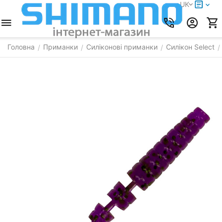
UK
Головна
Приманки
Силіконові приманки
Силікон Select
/
/
/
/