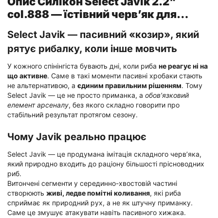
Опис Силікон Select Javik 2.2"
col.888 — їстівний черв’як для
окуня та нано-джигу (7 шт.)
Select Javik — пасивний «козир», який
рятує рибалку, коли інше мовчить
У кожного спінінгіста бувають дні, коли риба
не реагує ні на
що активне
. Саме в такі моменти пасивні хробаки стають
не альтернативою, а
єдиним правильним рішенням
. Тому
Select Javik — це не просто приманка, а
обов’язковий
елемент арсеналу
, без якого складно говорити про
стабільний результат протягом сезону.
Чому Javik реально працює
Select Javik — це продумана імітація складного черв’яка,
який природно входить до раціону більшості прісноводних
риб.
Витончені сегменти у серединно-хвостовій частині
створюють
живі, ледве помітні коливання
, які риба
сприймає як природний рух, а не як штучну приманку.
Саме це змушує атакувати навіть пасивного хижака.