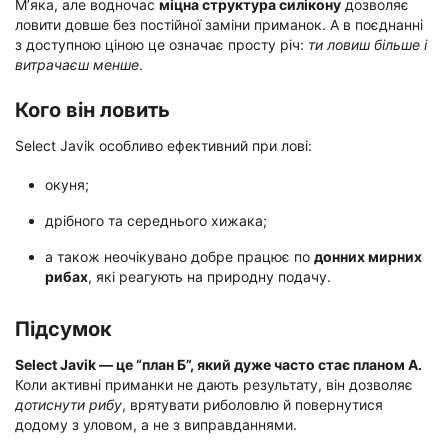
М’яка, але водночас
міцна структура силікону
дозволяє
ловити довше без постійної заміни приманок. А в поєднанні
з доступною ціною це означає просту річ:
ти ловиш більше і
витрачаєш менше
.
Кого він ловить
Select Javik особливо ефективний при лові:
окуня;
дрібного та середнього хижака;
а також неочікувано добре працює по
донних мирних
рибах
, які реагують на природну подачу.
Підсумок
Select Javik — це “план Б”, який дуже часто стає планом А.
Коли активні приманки не дають результату, він дозволяє
дотиснути рибу
, врятувати риболовлю й повернутися
додому з уловом, а не з виправданнями.