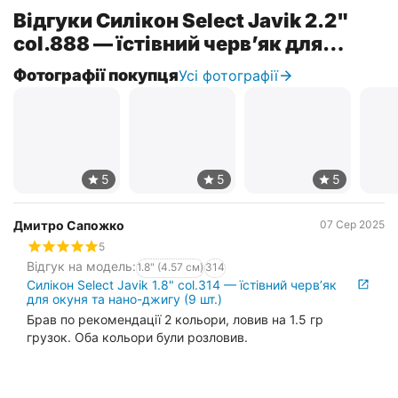
Відгуки Силікон Select Javik 2.2"
col.888 — їстівний черв’як для
окуня та нано-джигу (7 шт.)
Фотографії покупця
Усі фотографії
Дмитро Сапожко
07 Сер 2025
5
Відгук на модель:
1.8" (4.57 см)
314
Силікон Select Javik 1.8" col.314 — їстівний черв’як
для окуня та нано-джигу (9 шт.)
Брав по рекомендації 2 кольори, ловив на 1.5 гр
грузок. Оба кольори були розловив.