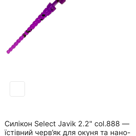
Силікон Select Javik 2.2" col.888 —
їстівний черв’як для окуня та нано-