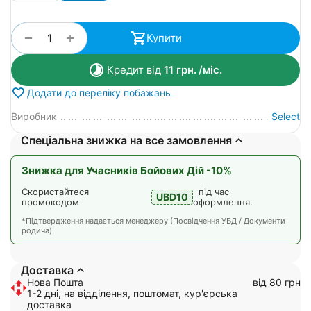
+
−
Купити
Кредит від
11
грн.
/міс.
Додати до переліку побажань
Виробник
Select
Спеціальна знижка на все замовлення
Знижка для Учасників Бойових Дій -10%
Скористайтеся
під час
UBD10
промокодом
оформлення.
*Підтвердження надається менеджеру (Посвідчення УБД / Документи
родича).
Доставка
Нова Пошта
від 80 грн
1-2 дні, на відділення, поштомат, кур'єрська
доставка