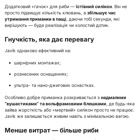
Додатковий «гачок» для риби —
їстівний силікон
. Він не
просто підвищує кількість клювань, а
збільшує час
утримання приманки в пащі
, даючи тобі секунди, які
вирішують — буде реалізація чи холостий дотик.
Гнучкість, яка дає перевагу
Javik однаково ефективний на:
шарнірних монтажах;
рознесених оснащеннях;
ультра- та нано-джигових оснастках.
Особливо добре приманка розкривається з
надмалими
“вушастиками” та вольфрамовими блешками
, де будь-яка
зайва жорсткість або «мертвий» силікон просто не працює.
Javik же залишається живим навіть з мінімальною вагою.
Менше витрат — більше риби