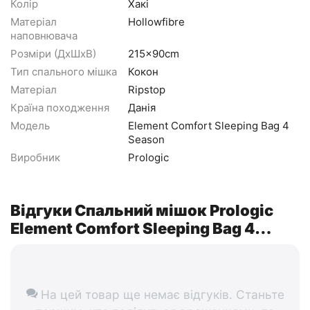
Колір
Хакі
Матеріал
Hollowfibre
наповнювача
Розміри (ДхШхВ)
215x90cm
Тип спального мішка
Кокон
Матеріал
Ripstop
Країна походження
Данія
Модель
Element Comfort Sleeping Bag 4
Season
Виробник
Prologic
Відгуки Спальний мішок Prologic
Element Comfort Sleeping Bag 4
Season 215 x 90cm
На цей товар ще немає відгуків. Станьте