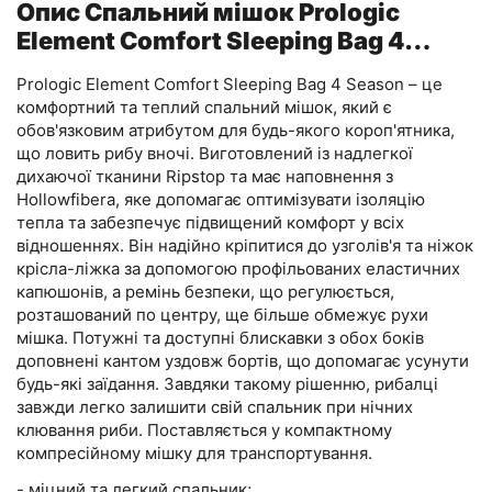
Опис Спальний мішок Prologic
Element Comfort Sleeping Bag 4
Season 215 x 90cm
Prologic Element Comfort Sleeping Bag 4 Season – це
комфортний та теплий спальний мішок, який є
обов'язковим атрибутом для будь-якого короп'ятника,
що ловить рибу вночі. Виготовлений із надлегкої
дихаючої тканини Ripstop та має наповнення з
Hollowfibera, яке допомагає оптимізувати ізоляцію
тепла та забезпечує підвищений комфорт у всіх
відношеннях. Він надійно кріпитися до узголів'я та ніжок
крісла-ліжка за допомогою профільованих еластичних
капюшонів, а ремінь безпеки, що регулюється,
розташований по центру, ще більше обмежує рухи
мішка. Потужні та доступні блискавки з обох боків
доповнені кантом уздовж бортів, що допомагає усунути
будь-які заїдання. Завдяки такому рішенню, рибалці
завжди легко залишити свій спальник при нічних
клювання риби. Поставляється у компактному
компресійному мішку для транспортування.
- міцний та легкий спальник;