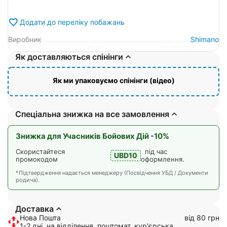
Додати до переліку побажань
Виробник
Shimano
Як доставляються спінінги
Як ми упаковуємо спінінги (відео)
Спеціальна знижка на все замовлення
Знижка для Учасників Бойових Дій -10%
Скористайтеся
під час
UBD10
промокодом
оформлення.
*Підтвердження надається менеджеру (Посвідчення УБД / Документи
родича).
Доставка
Нова Пошта
від 80 грн
1-2 дні, на відділення, поштомат, кур'єрська