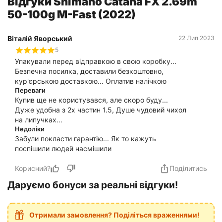
Відгуки Shimano Catana FX 2.69m
50-100g M-Fast (2022)
Віталій Яворський
22 Лип 2023
5
Упакували перед відправкою в свою коробку...
Безпечна посилка, доставили безкоштовно,
кур'єрською доставкою... Оплатив налічкою
Переваги
Купив ще не користувався, але скоро буду...
Дуже удобна з 2х частин 1.5, Душе чудовий чихол
на липучках...
Недоліки
Забули покласти гарантію... Як то кажуть
поспішили людей насмішили
Корисний?
Поділитись
Даруємо бонуси за реальні відгуки!
Отримали замовлення? Поділіться враженнями!