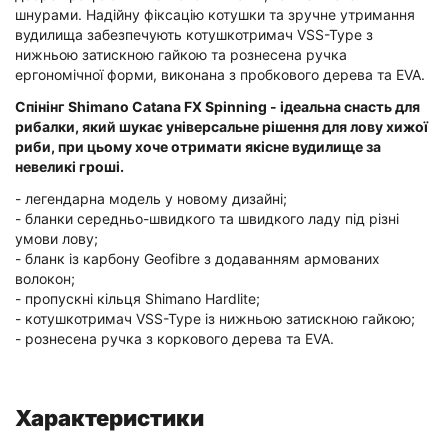
шнурами. Надійну фіксацію котушки та зручне утримання
вудилища забезпечують котушкотримач VSS-Type з
нижньою затискною гайкою та рознесена ручка
ергономічної форми, виконана з пробкового дерева та EVA.
Спінінг Shimano Catana FX Spinning - ідеальна снасть для
рибалки, який шукає універсальне рішення для лову хижої
риби, при цьому хоче отримати якісне вудилище за
невеликі гроші.
- легендарна модель у новому дизайні;
- бланки середньо-швидкого та швидкого ладу під різні
умови лову;
- бланк із карбону Geofibre з додаванням армованих
волокон;
- пропускні кільця Shimano Hardlite;
- котушкотримач VSS-Type із нижньою затискною гайкою;
- рознесена ручка з коркового дерева та EVA.
Характеристики