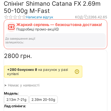
Спінінг Shimano Catana FX 2.69m
50-100g M-Fast
Написати відгук
КОД:
2266.42.65
Жаркий серпень — безкоштовна доставка!
Подробиці промо-акції
До завершення акції
залишилось:
‍2800‍
грн.
+280 бонусних ₴
на рахунок у разі
?
купівлі
➤ Немає у наявності
Модель:
2.13m 7-21g
2.39m 20-50g
Лад спінінга: