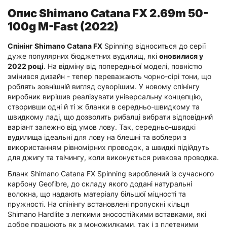
Опис Shimano Catana FX 2.69m 50-
100g M-Fast (2022)
Спінінг Shimano Catana FX
Spinning відноситься до серії
дуже популярних бюджетних вудилищ, які
оновилися у
2022 році
. На відміну від попередньої моделі, повністю
змінився дизайн - тепер переважають чорно-сірі тони, що
роблять зовнішній вигляд суворішим. У новому спінінгу
виробник вирішив реалізувати універсальну концепцію,
створивши одні й ті ж бланки в середньо-швидкому та
швидкому ладі, що дозволить рибалці вибрати відповідний
варіант залежно від умов лову. Так, середньо-швидкі
вудилища ідеальні для лову на блешні та воблери з
використанням рівномірних проводок, а швидкі підійдуть
для джигу та твічингу, коли виконується ривкова проводка.
Бланк Shimano Catana FX Spinning вироблений із сучасного
карбону Geofibre, до складу якого додані натуральні
волокна, що надають матеріалу більшої міцності та
пружності. На спінінгу встановлені пропускні кільця
Shimano Hardlite з легкими зносостійкими вставками, які
добре працюють як з моножилками, так і з плетеними