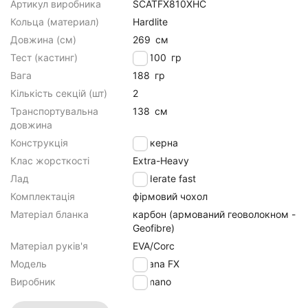
Артикул виробника
SCATFX810XHC
Кольца (материал)
Hardlite
Довжина (см)
269
см
Тест (кастинг)
50-100
гр
Вага
188
гр
Кількість секцій (шт)
2
Транспортувальна
138
см
довжина
Конструкція
штекерна
Клас жорсткості
Extra-Heavy
Лад
moderate fast
Комплектація
фірмовий чохол
Матеріал бланка
карбон (армований геоволокном -
Geofibre)
Матеріал руків'я
EVA/Corc
Модель
Catana FX
Виробник
Shimano