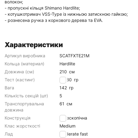
волокон;
- пропускні кільця Shimano Hardlite;
- котушкотримач VSS-Type із нижньою затискною гайкою;
- рознесена ручка з коркового дерева та EVA.
Характеристики
Артикул виробника
SCATFXTE21M
Кольца (материал)
Hardlite
Довжина (см)
210
см
Тест (кастинг)
10-30
гр
Вага
142
гр
Кількість секцій (шт)
5
Транспортувальна
61
см
довжина
Конструкція
телескопічна
Клас жорсткості
Medium
Лад
moderate fast