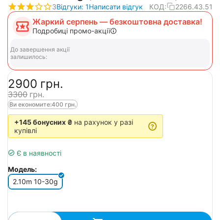
3
Відгуки: 1
Написати відгук
КОД:
2266.43.51
Жаркий серпень — безкоштовна доставка!
Подробиці промо-акції
До завершення акції
залишилось:
‍2900‍
грн.
‍3300‍
грн.
Ви економите:
400
грн.
+145 бонусних ₴
на рахунок у разі
?
купівлі
Є в наявності
Модель:
2.10m 10-30g