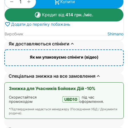
+
−
Купити
Кредит від
414
грн.
/міс.
Додати до переліку побажань
Виробник
Shimano
Як доставляються спінінги
Як ми упаковуємо спінінги (відео)
Спеціальна знижка на все замовлення
Знижка для Учасників Бойових Дій -10%
Скористайтеся
під час
UBD10
промокодом
оформлення.
*Підтвердження надається менеджеру (Посвідчення УБД / Документи
родича).