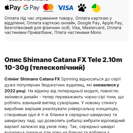
Оплата під час отримання товару, Оплата карткою у
відділенні, Оплата карткою онлайн, Google Pay, Apple Pay,
Безготівковий для фізичних осіб, Visa, Mastercard, Оплата
частинами ПриватБанк, Плата частинами Mono
Опис Shimano Catana FX Tele 2.10m
10-30g (телескопічний)
Спінінг Shimano Catana FX
Spinning відноситься до серії
дуже популярних бюджетних вудилищ, які
оновилися у
2022 році
. На відміну від попередньої моделі, повністю
змінився дизайн - тепер переважають чорно-сірі тони, що
роблять зовнішній вигляд суворішим. У новому спінінгу
виробник вирішив реалізувати універсальну концепцію,
створивши одні й ті ж бланки в середньо-швидкому та
швидкому ладі, що дозволить рибалці вибрати відповідний
варіант залежно від умов лову. Так, середньо-швидкі
вудилища ідеальні для лову на блешні та воблери з