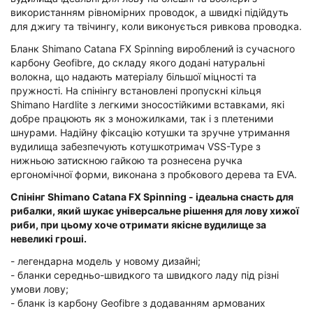
використанням рівномірних проводок, а швидкі підійдуть
для джигу та твічингу, коли виконується ривкова проводка.
Бланк Shimano Catana FX Spinning вироблений із сучасного
карбону Geofibre, до складу якого додані натуральні
волокна, що надають матеріалу більшої міцності та
пружності. На спінінгу встановлені пропускні кільця
Shimano Hardlite з легкими зносостійкими вставками, які
добре працюють як з моножилками, так і з плетеними
шнурами. Надійну фіксацію котушки та зручне утримання
вудилища забезпечують котушкотримач VSS-Type з
нижньою затискною гайкою та рознесена ручка
ергономічної форми, виконана з пробкового дерева та EVA.
Спінінг Shimano Catana FX Spinning - ідеальна снасть для
рибалки, який шукає універсальне рішення для лову хижої
риби, при цьому хоче отримати якісне вудилище за
невеликі гроші.
- легендарна модель у новому дизайні;
- бланки середньо-швидкого та швидкого ладу під різні
умови лову;
- бланк із карбону Geofibre з додаванням армованих