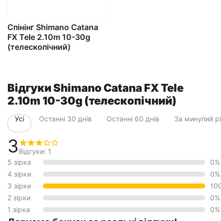
Спінінг Shimano Catana
FX Tele 2.10m 10-30g
(телескопічний)
Відгуки Shimano Catana FX Tele
2.10m 10-30g (телескопічний)
Усі
Останні 30 днів
Останні 60 днів
За минулий р
3
Відгуки: 1
5 зірка
0%
4 зірки
0%
3 зірки
10
2 зірки
0%
1 зірка
0%