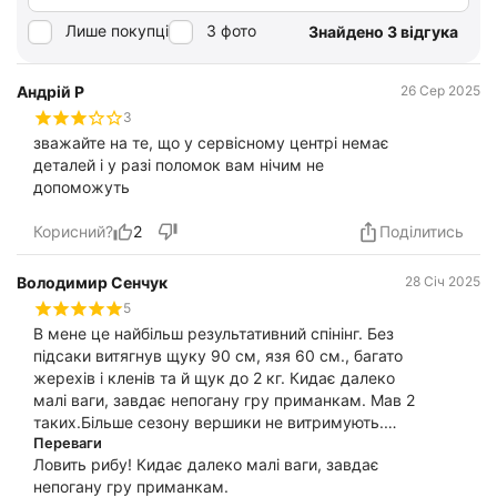
Лише покупці
З фото
Знайдено 3 відгука
Андрій Р
26 Сер 2025
3
зважайте на те, що у сервісному центрі немає
деталей і у разі поломок вам нічим не
допоможуть
Корисний?
2
Поділитись
Володимир Сенчук
28 Січ 2025
5
В мене це найбільш результативний спінінг. Без
підсаки витягнув щуку 90 см, язя 60 см., багато
жерехів і кленів та й щук до 2 кг. Кидає далеко
малі ваги, завдає непогану гру приманкам. Мав 2
таких.Більше сезону вершики не витримують.
Бажано мати комлектуючі для ремонту. Зламані
Переваги
Ловить рибу! Кидає далеко малі ваги, завдає
відремонтував вкоротивши. Але це вже не те.
непогану гру приманкам.