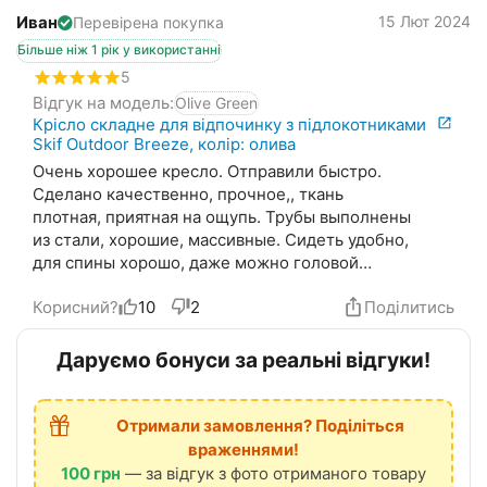
Иван
15 Лют 2024
Перевірена покупка
Більше ніж 1 рік у використанні
5
Відгук на модель:
Olive Green
Крісло складне для відпочинку з підлокотниками
Skif Outdoor Breeze, колір: олива
Очень хорошее кресло. Отправили быстро.
Сделано качественно, прочное,, ткань
плотная, приятная на ощупь. Трубы выполнены
из стали, хорошие, массивные. Сидеть удобно,
для спины хорошо, даже можно головой
опереться о спинку. Рекомендую к покупке.
Корисний?
10
2
Поділитись
Хорошее
Даруємо бонуси за реальні відгуки!
Отримали замовлення? Поділіться
враженнями!
100 грн
— за відгук з фото отриманого товару