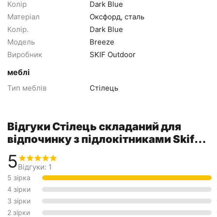
Колір
Dark Blue
Матеріал
Оксфорд, сталь
Колір.
Dark Blue
Модель
Breeze
Виробник
SKIF Outdoor
меблі
Тип меблів
Стілець
Відгуки Стілець складаний для
відпочинку з підлокітниками Skif
Outdoor Breeze, колір: темно-синій
5
Відгуки: 1
5 зірка
4 зірки
3 зірки
2 зірки