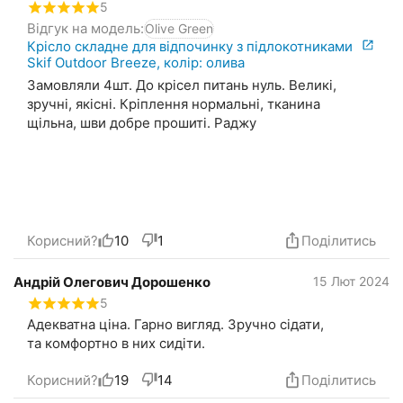
5
Відгук на модель:
Olive Green
Крісло складне для відпочинку з підлокотниками
Skif Outdoor Breeze, колір: олива
Замовляли 4шт. До крісел питань нуль. Великі,
зручні, якісні. Кріплення нормальні, тканина
щільна, шви добре прошиті. Раджу
Корисний?
10
1
Поділитись
Андрій Олегович Дорошенко
15 Лют 2024
5
Адекватна ціна. Гарно вигляд. Зручно сідати,
та комфортно в них сидіти.
Корисний?
19
14
Поділитись