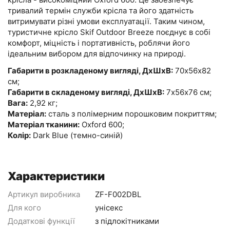
тривалий термін служби крісла та його здатність
витримувати різні умови експлуатації. Таким чином,
туристичне крісло Skif Outdoor Breeze поєднує в собі
комфорт, міцність і портативність, роблячи його
ідеальним вибором для відпочинку на природі.
Габарити в розкладеному вигляді, ДхШхВ:
70х56х82
см;
Габарити в складеному вигляді, ДхШхВ:
7х56х76 см;
Вага:
2,92 кг;
Матеріал:
сталь з полімерним порошковим покриттям;
Матеріал тканини:
Oxford 600;
Колір:
Dark Blue (темно-синій)
Характеристики
Артикул виробника
ZF-F002DBL
Для кого
унісекс
Додаткові функції
з підлокітниками