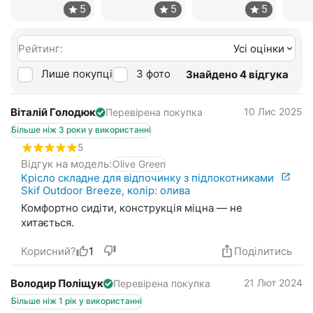
Рейтинг:
Усі оцінки
Лише покупці
З фото
Знайдено 4 відгука
Віталій Голодюк
10 Лис 2025
Перевірена покупка
Більше ніж 3 роки у використанні
5
Відгук на модель:
Olive Green
Крісло складне для відпочинку з підлокотниками
Skif Outdoor Breeze, колір: олива
Комфортно сидіти, конструкція міцна — не
хитається.
Корисний?
1
Поділитись
Володир Поліщук
21 Лют 2024
Перевірена покупка
Більше ніж 1 рік у використанні