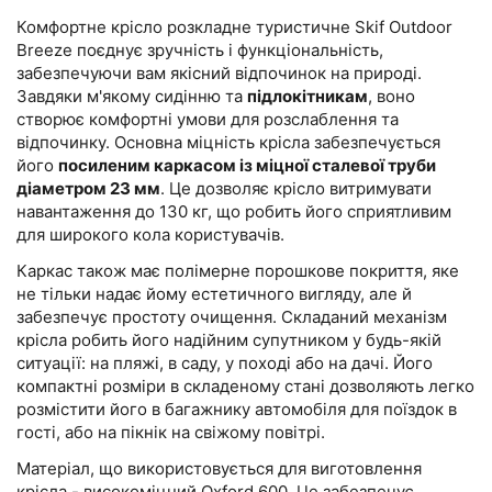
Outdoor Breeze, колір: темно-синій
Комфортне крісло розкладне туристичне Skif Outdoor
Breeze поєднує зручність і функціональність,
забезпечуючи вам якісний відпочинок на природі.
Завдяки м'якому сидінню та
підлокітникам
, воно
створює комфортні умови для розслаблення та
відпочинку. Основна міцність крісла забезпечується
його
посиленим каркасом із міцної сталевої труби
діаметром 23 мм
. Це дозволяє крісло витримувати
навантаження до 130 кг, що робить його сприятливим
для широкого кола користувачів.
Каркас також має полімерне порошкове покриття, яке
не тільки надає йому естетичного вигляду, але й
забезпечує простоту очищення. Складаний механізм
крісла робить його надійним супутником у будь-якій
ситуації: на пляжі, в саду, у поході або на дачі. Його
компактні розміри в складеному стані дозволяють легко
розмістити його в багажнику автомобіля для поїздок в
гості, або на пікнік на свіжому повітрі.
Матеріал, що використовується для виготовлення
крісла - високоміцний Oxford 600. Це забезпечує