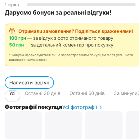
1 зірка
Даруємо бонуси за реальні відгуки!
Отримали замовлення? Поділіться враженнями!
100 грн
— за відгук з фото отриманого товару
50 грн
— за детальний коментар про покупку
* Бонуси нараховуються лише зареєстрованим покупцям після успішного
виконання замовлення.
Написати відгук
Усі
Останні 30 днів
Останні 60 днів
За минулий
Фотографії покупця
Усі фотографії