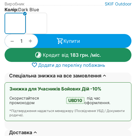
Виробник
SKIF Outdoor
Колір:
Dark Blue
+
−
Купити
Кредит від
183
грн.
/міс.
Додати до переліку побажань
Спеціальна знижка на все замовлення
Знижка для Учасників Бойових Дій -10%
Скористайтеся
під час
UBD10
промокодом
оформлення.
*Підтвердження надається менеджеру (Посвідчення УБД / Документи
родича).
Доставка