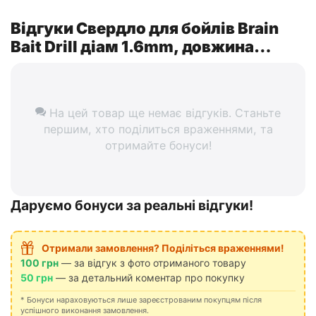
Відгуки Свердло для бойлів Brain
Bait Drill діам 1.6mm, довжина
70mm ц:рожевий
На цей товар ще немає відгуків. Станьте
першим, хто поділиться враженнями, та
отримайте бонуси!
Даруємо бонуси за реальні відгуки!
Отримали замовлення? Поділіться враженнями!
100 грн
— за відгук з фото отриманого товару
50 грн
— за детальний коментар про покупку
* Бонуси нараховуються лише зареєстрованим покупцям після
успішного виконання замовлення.