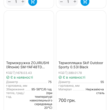
+
+
−
−
Термокружка ZOJIRUSHI
Термопляшка Skif Outdoor
(Японія) SM-YAF48TD
Sporty 0.53l Black
0.48л чорний
1678.03.43
389.01.78
КОД:
КОД:
Є в наявності
Є в наявності
Діаметр
75
Діаметр
55
горловина, мм
горловина, мм
Збереження
95-56°С/6 год
Матеріал
Нержавіюча
тепла, град./
(при
сталь
год.
температурі
‍700‍
грн.
навколишнього
середовища
20°С)