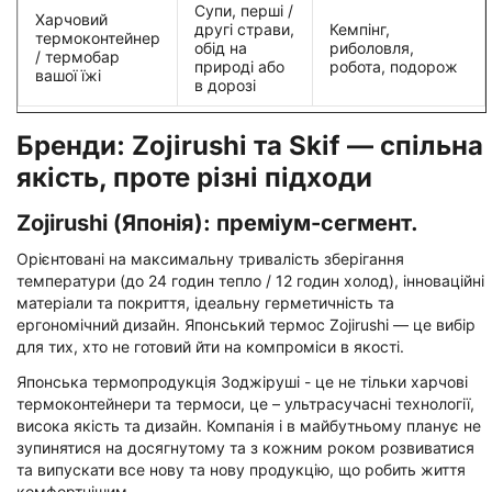
Супи, перші /
Харчовий
другі страви,
Кемпінг,
термоконтейнер
обід на
риболовля,
/ термобар
природі або
робота, подорож
вашої їжі
в дорозі
Бренди: Zojirushi та Skif — спільна
якість, проте різні підходи
Zojirushi (Японія): преміум-сегмент.
Орієнтовані на максимальну тривалість зберігання
температури (до 24 годин тепло / 12 годин холод), інноваційні
матеріали та покриття, ідеальну герметичність та
ергономічний дизайн. Японський термос Zojirushi — це вибір
для тих, хто не готовий йти на компроміси в якості.
Японська термопродукція Зоджіруші - це не тільки харчові
термоконтейнери та термоси, це – ультрасучасні технології,
висока якість та дизайн. Компанія і в майбутньому планує не
зупинятися на досягнутому та з кожним роком розвиватися
та випускати все нову та нову продукцію, що робить життя
комфортнішим.