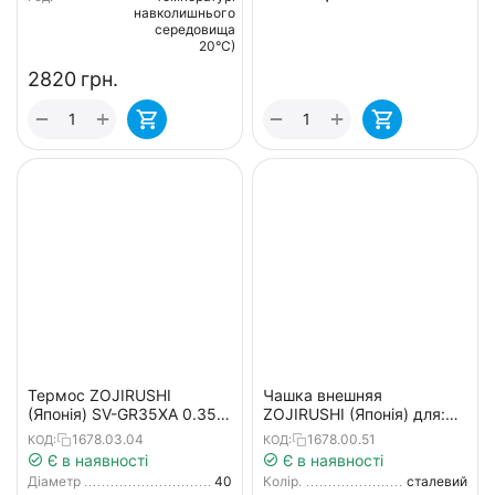
навколишнього
середовища
20°С)
‍2820‍
грн.
+
+
−
−
Термос ZOJIRUSHI
Чашка внешняя
(Японія) SV-GR35XA 0.35л
ZOJIRUSHI (Японія) для:
сталевий
SJTE08XA; SJTE10XA
1678.03.04
1678.00.51
КОД:
КОД:
к:steel
Є в наявності
Є в наявності
Діаметр
40
Колір.
сталевий