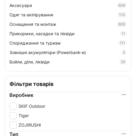
Аксесуари
608
Одяг та екіпірування
110
Оснащення та монтаж
808
Прикормки, насадки та ліквіди
11
Спорядження та туризм
111
Зовнішні акумулятори (Powerbank-и)
3
Бойли, діпи, ліквіди
29
Фільтри товарів
Виробник
SKIF Outdoor
Tiger
ZOJIRUSHI
Тип