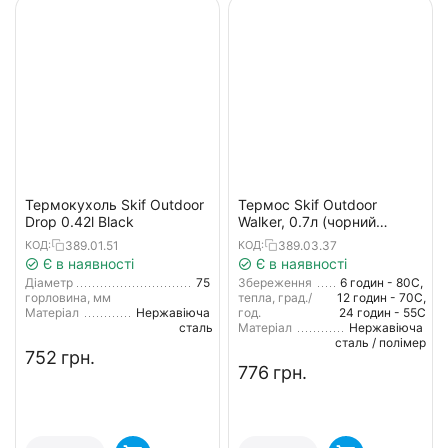
Термокухоль Skif Outdoor
Термос Skif Outdoor
Drop 0.42l Black
Walker, 0.7л (чорний
матовий)
389.01.51
389.03.37
КОД:
КОД:
Є в наявності
Є в наявності
Діаметр
75
Збереження
6 годин - 80С,
горловина, мм
тепла, град./
12 годин - 70С,
Матеріал
Нержавіюча
год.
24 годин - 55С
сталь
Матеріал
Нержавіюча
сталь / полімер
‍752‍
грн.
‍776‍
грн.