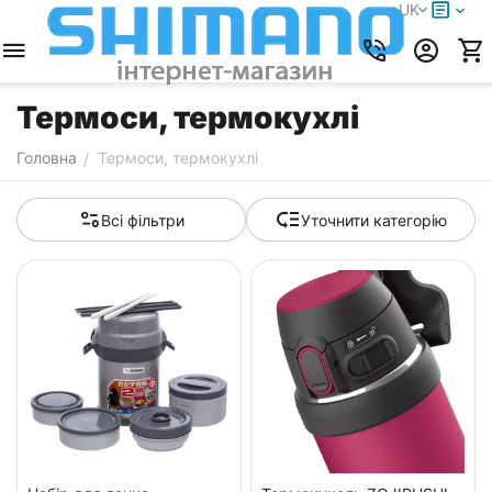
UK
Термоси, термокухлі
Головна
Термоси, термокухлі
/
Всі фільтри
Уточнити категорію