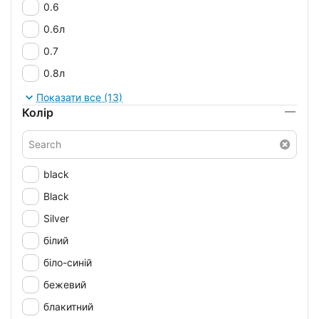
0.6
0.6л
0.7
0.8л
0.9
Показати все (13)
Колір
1.23
1.27
black
Black
Silver
білий
біло-синій
бежевий
блакитний