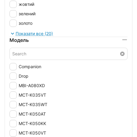
жовтий
зелений
золото
різнобарвний
Показати все (20)
Модель
рожевий
розовий
сірий
Companion
серебро
Drop
синій
MBI-A080XD
сталевий
MCT-K035VT
фіолетовий
MCT-K035WT
червоний
MCT-K050AT
Чорний
MCT-K050KK
MCT-K050VT