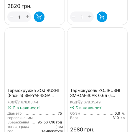
‍2820‍
грн.
+
+
−
−
Термокружка ZOJIRUSHI
Термокухоль ZOJIRUSHI
(Японія) SM-YAF48GA
SM-QAF60AK 0.6л (з
0.48л зеленый
перенесенням)
1678.03.44
1678.05.49
КОД:
КОД:
Є в наявності
Є в наявності
Діаметр
75
Об'єм
0.6
л.
горловина, мм
Вага
310
гр
Збереження
95-56°С/6 год
тепла, град./
(при
‍2680‍
грн.
год.
температурі