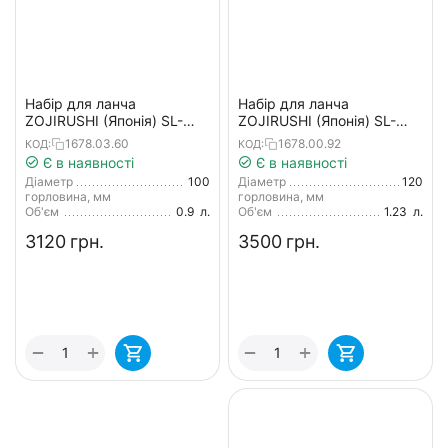
Набір для ланча
Набір для ланча
ZOJIRUSHI (Японія) SL-
ZOJIRUSHI (Японія) SL-
NC09ST сталевий
JAF14HG 1.23л темно-
1678.03.60
1678.00.92
КОД:
КОД:
сірий
Є в наявності
Є в наявності
Діаметр
100
Діаметр
120
горловина, мм
горловина, мм
Об'єм
0.9
л.
Об'єм
1.23
л.
‍3120‍
грн.
‍3500‍
грн.
+
+
−
−