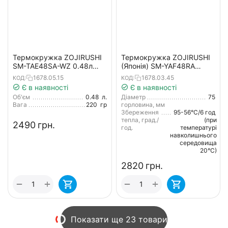
Термокружка ZOJIRUSHI
Термокружка ZOJIRUSHI
SM-TAE48SA-WZ 0.48л
(Японія) SM-YAF48RA
білий
0.48л червоний
1678.05.15
1678.03.45
КОД:
КОД:
Є в наявності
Є в наявності
Об'єм
0.48
л.
Діаметр
75
Вага
220
гр
горловина, мм
Збереження
95-56°С/6 год
тепла, град./
(при
‍2490‍
грн.
год.
температурі
навколишнього
середовища
20°С)
‍2820‍
грн.
+
+
−
−
Показати ще 23 товари