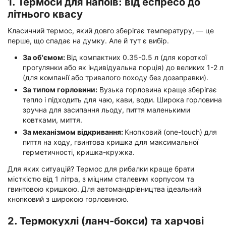
1. Термоси для напоїв: від еспресо до
літнього квасу
Класичний термос, який довго зберігає температуру, — це
перше, що спадає на думку. Але й тут є вибір.
За об'ємом:
Від компактних 0.35-0.5 л (для короткої
прогулянки або як індивідуальна порція) до великих 1-2 л
(для компанії або тривалого походу без дозаправки).
За типом горловини:
Вузька горловина краще зберігає
тепло і підходить для чаю, кави, води. Широка горловина
зручна для засипання льоду, пиття маленькими
ковтками, миття.
За механізмом відкривання:
Кнопковий (one-touch) для
пиття на ходу, гвинтова кришка для максимальної
герметичності, кришка-кружка.
Для яких ситуацій? Термос для рибалки краще брати
місткістю від 1 літра, з міцним сталевим корпусом та
гвинтовою кришкою. Для автомандрівництва ідеальний
кнопковий з широкою горловиною.
2. Термокухлі (ланч-бокси) та харчові