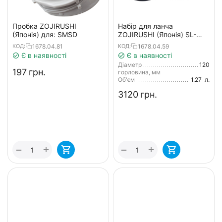
Пробка ZOJIRUSHI
Набір для ланча
(Японія) для: SMSD
ZOJIRUSHI (Японія) SL-
GH18BA чорний
1678.04.81
1678.04.59
КОД:
КОД:
Є в наявності
Є в наявності
Діаметр
120
‍197‍
грн.
горловина, мм
Об'єм
1.27
л.
‍3120‍
грн.
+
+
−
−