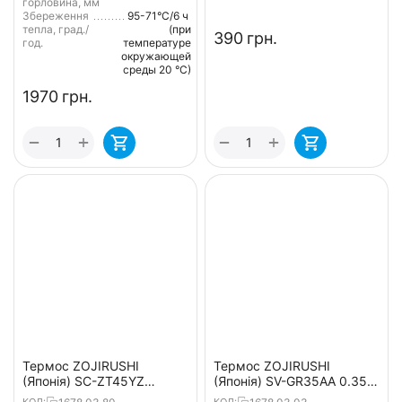
горловина, мм
Збереження
95-71°С/6 ч
тепла, град./
(при
‍390‍
грн.
год.
температуре
окружающей
среды 20 °С)
‍1970‍
грн.
+
+
−
−
Термос ZOJIRUSHI
Термос ZOJIRUSHI
(Японія) SC-ZT45YZ
(Японія) SV-GR35AA 0.35л
дитячий 0.45л жовтий
синій