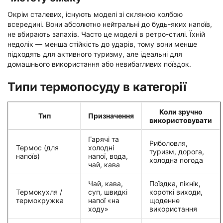
Окрім сталевих, існують моделі зі скляною колбою
всередині. Вони абсолютно нейтральні до будь-яких напоїв,
не вбирають запахів. Часто це моделі в ретро-стилі. Їхній
недолік — менша стійкість до ударів, тому вони менше
підходять для активного туризму, але ідеальні для
домашнього використання або невибагливих поїздок.
Типи термопосуду в категорії
Коли зручно
Тип
Призначення
використовувати
Гарячі та
Риболовля,
Термос (для
холодні
туризм, дорога,
напоїв)
напої, вода,
холодна погода
чай, кава
Чай, кава,
Поїздка, пікнік,
Термокухля /
суп, швидкі
короткі виходи,
термокружка
напої «на
щоденне
ходу»
використання