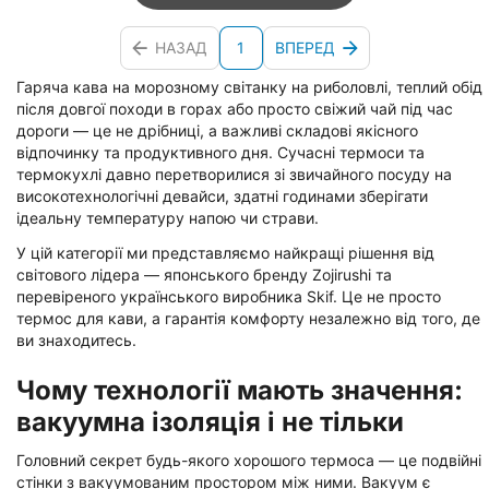
НАЗАД
1
ВПЕРЕД
Гаряча кава на морозному світанку на риболовлі, теплий обід
після довгої походи в горах або просто свіжий чай під час
дороги — це не дрібниці, а важливі складові якісного
відпочинку та продуктивного дня. Сучасні термоси та
термокухлі давно перетворилися зі звичайного посуду на
високотехнологічні девайси, здатні годинами зберігати
ідеальну температуру напою чи страви.
У цій категорії ми представляємо найкращі рішення від
світового лідера — японського бренду Zojirushi та
перевіреного українського виробника Skif. Це не просто
термос для кави, а гарантія комфорту незалежно від того, де
ви знаходитесь.
Чому технології мають значення:
вакуумна ізоляція і не тільки
Головний секрет будь-якого хорошого термоса — це подвійні
стінки з вакуумованим простором між ними. Вакуум є