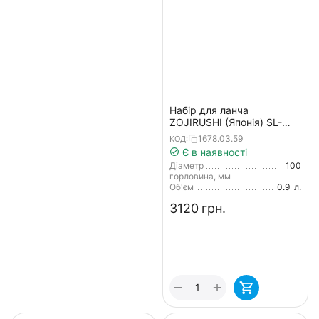
Набір для ланча
ZOJIRUSHI (Японія) SL-
NC09AA синій
1678.03.59
КОД:
Є в наявності
Діаметр
100
горловина, мм
Об'єм
0.9
л.
‍3120‍
грн.
+
−