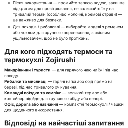
Після використання — промийте теплою водою, залиште
відкритим для провітрювання, не залишайте їжу на
тривалий термін (особливо молочні, кремові страви) —
це важливо для безпеки.
Для походів / риболовлі — вибирайте моделі з ременем
або чохлом для зручного перенесення, з якісним
ущільнювачем, щоб не було протікань.
Для кого підходять термоси та
термокухлі Zojirushi
Мандрівники і туристи
— для гарячого чаю чи їжі під час
походу.
Рибалки та мисливці
— гарячі напої або обід прямо на
березі, під час тривалого очікування.
Командні поїздки та кемпінг
— великий термос або
контейнер підійде для групового обіду або вечері.
Офіс, дорога або навчання
— компактні термокухлі / чашки
для щоденного використання.
Відповіді на найчастіші запитання