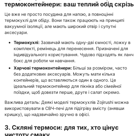
термоконтейнери: ваш теплий обід скрізь
Це вже не просто посудина для напою, а повноцінні
термокухлі для обіду. Вони також працюють на принципі
вакуумної ізоляції, але мають широкий отвір і супутні
аксесуари.
Термокухлі:
Зазвичай мають одну-дві ємності, ложку в
комплекті, ремінець для перенесення. Призначені для
індивідуального користування. Чудово підходять як ланч
бокс для роботи чи навчання.
Харчові термоконтейнери:
Більші за розміром, часто
без додаткових аксесуарів. Можуть мати кілька
контейнерів, що вставляються один в одного. Це
ідеальний термоконтейнер для пікніка або сімейної
поїздки, щоб довезти перше, друге і салат окремо.
Важлива деталь: Деякі моделі термокухлів Zojirushi можна
використовувати в СВЧ-печі для підігріву вмісту (знявши
кришку), що надзвичайно зручно в офісі.
3. Скляні термоси: для тих, хто цінує
чистоту смаку