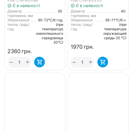
1678.03.80
1678.03.03
КОД:
КОД:
Є в наявності
Є в наявності
Діаметр
50
Діаметр
40
горловина, мм
горловина, мм
Збереження
95-72°С/6 год
Збереження
95-71°С/6 ч
тепла, град./
(при
тепла, град./
(при
год.
температурі
год.
температуре
навколишнього
окружающей
середовища
среды 20 °С)
20°С)
‍1970‍
грн.
‍2360‍
грн.
+
+
−
−