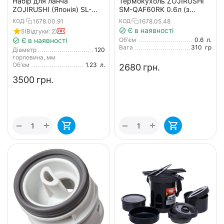
Набір для ланча
Термокухоль ZOJIRUSHI
ZOJIRUSHI (Японія) SL-
SM-QAF60RK 0.6л (з
JAF14SA 1.23л к:срібло
перенесенням) червона
1678.00.91
1678.05.48
КОД:
КОД:
Є в наявності
5
(Відгуки: 2)
Є в наявності
Об'єм
0.6
л.
Вага
310
гр
Діаметр
120
горловина, мм
Об'єм
1.23
л.
‍2680‍
грн.
‍3500‍
грн.
+
+
−
−