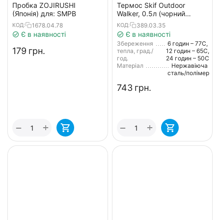
Пробка ZOJIRUSHI
Термос Skif Outdoor
(Японія) для: SMPB
Walker, 0.5л (чорний
матовий)
1678.04.78
389.03.35
КОД:
КОД:
Є в наявності
Є в наявності
Збереження
6 годин – 77С,
‍179‍
грн.
тепла, град./
12 годин – 65С,
год.
24 годин – 50С
Матеріал
Нержавіюча
сталь/полімер
‍743‍
грн.
+
+
−
−