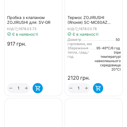
Пробка з клапаном
Термос ZOJIRUSHI
ZOJIRUSHI для: SV-GR
(Японія) SC-MC60AZ
детский 0.6л синій
1678.03.73
1678.03.78
КОД:
КОД:
Є в наявності
Є в наявності
Діаметр
50
‍917‍
грн.
горловина, мм
Збереження
95-46°С/6 год
тепла, град./
(при
год.
температурі
навколишнього
середовища
20°С)
‍2120‍
грн.
+
+
−
−