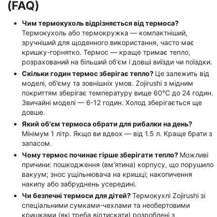
(FAQ)
Чим термокухоль відрізняється від термоса?
Термокухоль або термокружка — компактніший,
зручніший для щоденного використання, часто має
кришку-горнятко. Термос — краще тримає тепло,
розрахований на більший обʼєм і довші виїзди чи поїздки.
Скільки годин термос зберігає тепло?
Це залежить від
моделі, об'єму та зовнішніх умов. Zojirushi з мідним
покриттям зберігає температуру вище 60°C до 24 годин.
Звичайні моделі — 6-12 годин. Холод зберігається ще
довше.
Який об'єм термоса обрати для рибалки на день?
Мінімум 1 літр. Якщо ви вдвох — від 1.5 л. Краще брати з
запасом.
Чому термос починає гірше зберігати тепло?
Можливі
причини: пошкодження (вм'ятина) корпусу, що порушило
вакуум; знос ущільнювача на кришці; накопичення
накипу або забруднень усередині.
Чи безпечні термоси для дітей?
Термокухлі Zojirushi зі
спеціальними сумками-чехлами та необертовими
кришками (які треба відтискати) розроблені з