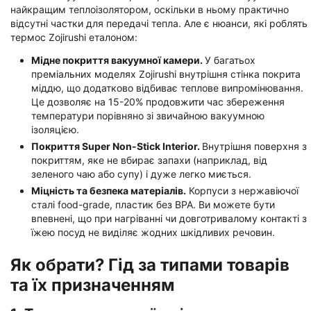
найкращим теплоізолятором, оскільки в ньому практично
відсутні частки для передачі тепла. Але є нюанси, які роблять
термос Zojirushi еталоном:
Мідне покриття вакуумної камери.
У багатьох
преміальних моделях Zojirushi внутрішня стінка покрита
міддю, що додатково відбиває теплове випромінювання.
Це дозволяє на 15-20% продовжити час збереження
температури порівняно зі звичайною вакуумною
ізоляцією.
Покриття Super Non-Stick Interior.
Внутрішня поверхня з
покриттям, яке не вбирає запахи (наприклад, від
зеленого чаю або супу) і дуже легко миється.
Міцність та безпека матеріалів.
Корпуси з нержавіючої
сталі food-grade, пластик без BPA. Ви можете бути
впевнені, що при нагріванні чи довготривалому контакті з
їжею посуд не виділяє жодних шкідливих речовин.
Як обрати? Гід за типами товарів
та їх призначенням