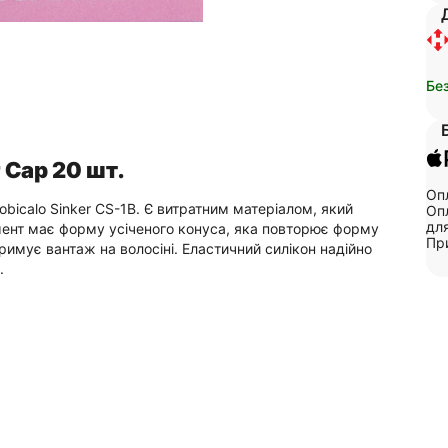
Бе
 Cap 20 шт.
Опл
obicalo Sinker CS-1B. Є витратним матеріалом, який
Опл
для
емент має форму усіченого конуса, яка повторює форму
Пр
тримує вантаж на волосіні. Еластичний силікон надійно
.