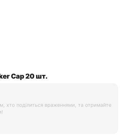
ker Cap 20 шт.
м, хто поділиться враженнями, та отримайте
и!