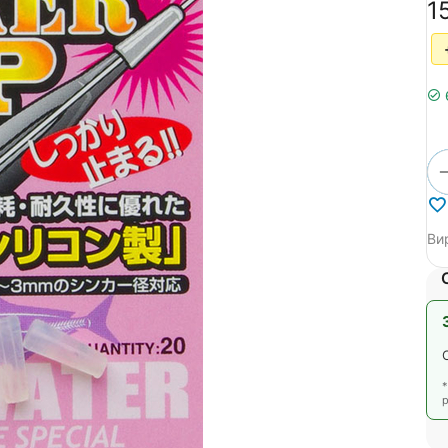
‍1
Ви
р