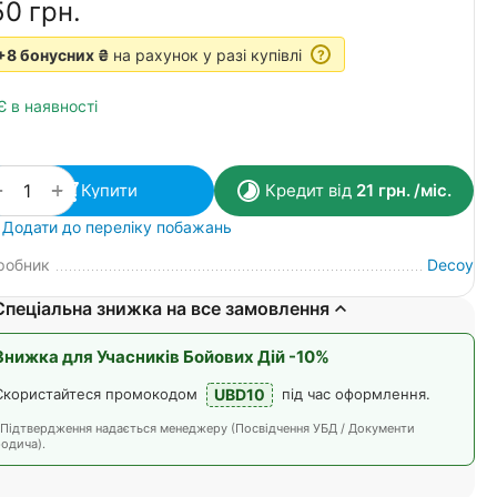
50‍
грн.
+8 бонусних ₴
на рахунок у разі купівлі
?
Є в наявності
+
−
Купити
Кредит від
21
грн.
/міс.
Додати до переліку побажань
робник
Decoy
Спеціальна знижка на все замовлення
Знижка для Учасників Бойових Дій -10%
UBD10
Скористайтеся промокодом
під час оформлення.
*Підтвердження надається менеджеру (Посвідчення УБД / Документи
одича).