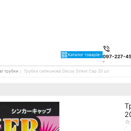
Каталог товарiв
097-227-4
ві трубки
Трубка силіконова Decoy Sinker Cap 20 шт.
/
Т
2