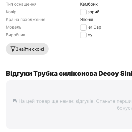
Тип оснащення
Кембрик
Колір.
прозорий
Країна походження
Японія
Модель
Sinker Cap
Виробник
Decoy
Знайти схожі
Відгуки Трубка силіконова Decoy Sin
На цей товар ще немає відгуків. Станьте перши
бонус