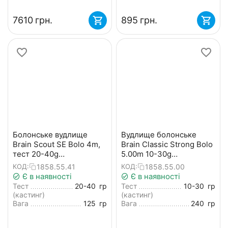
‍7610‍
грн.
‍895‍
грн.
Болонське вудлище
Вудлище болонське
Brain Scout SE Bolo 4m,
Brain Classic Strong Bolo
тест 20-40g
5.00m 10-30g
(телескопічне, з
(телескопічне, з
1858.55.41
1858.55.00
КОД:
КОД:
кільцями) + чохол та
кільцями) + чохол та
Є в наявності
Є в наявності
захист на кільця
захист на кільця
Тест
20-40
гр
Тест
10-30
гр
(кастинг)
(кастинг)
Вага
125
гр
Вага
240
гр