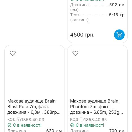
захист на кільця
Довжина
592
см
(см)
Тест
5-15
гр
(кастинг)
‍4500‍
грн.
Махове вудлище Brain
Махове вудлище Brain
Blast Pole 7m, факт.
Phantom 7m, факт.
довжина - 6,3м., 388гр.
довжина - 6,85m, 253g
(телескопічне, без
(телескопічне, без
1858.40.03
1858.40.65
КОД:
КОД:
кілець) + чохол
кілець) + чохол
Є в наявності
Є в наявності
Довжина
630
см
Довжина
700
см