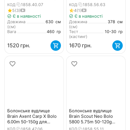
(телескопічне, з
кільцями) + чохол та
1858.40.07
1858.56.63
КОД:
КОД:
кільцями) + чохол та
захист на кільця
5
(3)
4
(1)
захист на кільця
Є в наявності
Є в наявності
Довжина
630
см
Довжина
378
см
(см)
(см)
Вага
460
гр
Тест
10-30
гр
(кастинг)
‍1520‍
грн.
‍1670‍
грн.
Болонське вудлище
Болонське вудлище
Brain Axent Carp X Bolo
Brain Scout Neo Bolo
6.00m 50-150g для
5800 5.75m 50-120g
бічного ківка
(телескопічне, з
1858.47.06
1858.55.11
КОД:
КОД: