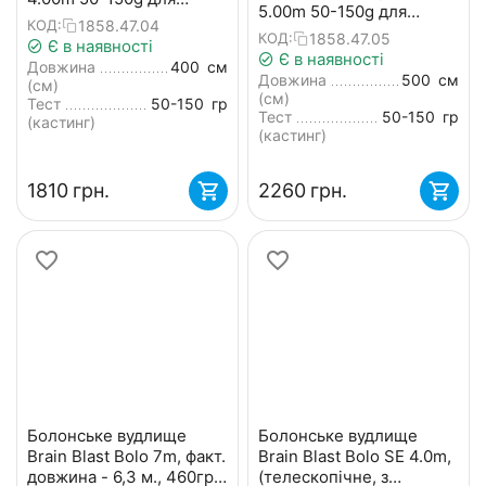
5.00m 50-150g для
бічного ківка
1858.47.04
КОД:
бічного ківка
1858.47.05
КОД:
(телескопічне, з
Є в наявності
(телескопічне, з
Є в наявності
кільцями) + чохол та
Довжина
400
см
кільцями) + чохол та
Довжина
500
см
захист на кільця
(см)
захист на кільця
(см)
Тест
50-150
гр
Тест
50-150
гр
(кастинг)
(кастинг)
‍1810‍
грн.
‍2260‍
грн.
Болонське вудлище
Болонське вудлище
Brain Blast Bolo 7m, факт.
Brain Blast Bolo SE 4.0m,
довжина - 6,3 м., 460гр.
(телескопічне, з