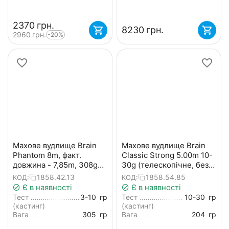
‍2370‍
грн.
‍8230‍
грн.
‍2960‍
грн.
-20%
Махове вудлище Brain
Махове вудлище Brain
Phantom 8m, факт.
Classic Strong 5.00m 10-
довжина - 7,85m, 308g
30g (телескопічне, без
(телескопічне, без
кілець) + чохол
1858.42.13
1858.54.85
КОД:
КОД:
кілець) + чохол
Є в наявності
Є в наявності
Тест
3-10
гр
Тест
10-30
гр
(кастинг)
(кастинг)
Вага
305
гр
Вага
204
гр