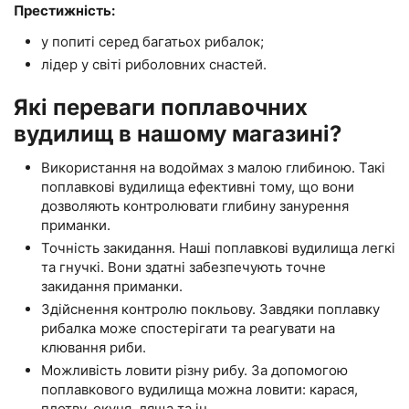
Престижність:
у попиті серед багатьох рибалок;
лідер у світі риболовних снастей.
Які переваги поплавочних
вудилищ в нашому магазині?
Використання на водоймах з малою глибиною. Такі
поплавкові вудилища ефективні тому, що вони
дозволяють контролювати глибину занурення
приманки.
Точність закидання. Наші поплавкові вудилища легкі
та гнучкі. Вони здатні забезпечують точне
закидання приманки.
Здійснення контролю покльову. Завдяки поплавку
рибалка може спостерігати та реагувати на
клювання риби.
Можливість ловити різну рибу. За допомогою
поплавкового вудилища можна ловити: карася,
плотву, окуня, ляща та ін.