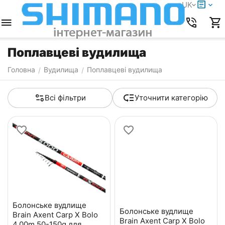
UK
Поплавцеві вудилища
Головна
Вудилища
Поплавцеві вудилища
/
/
Всі фільтри
Уточнити категорію
Болонське вудлище
Болонське вудлище
Brain Axent Carp X Bolo
Brain Axent Carp X Bolo
4.00m 50-150g для