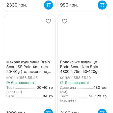
‍2330‍
грн.
‍990‍
грн.
Махове вудилище Brain
Болонське вудлище
Scout SE Pole 4m, тест
Brain Scout Neo Bolo
20-40g (телескопічне,
4800 4.75m 50-120g
без кілець, з
(телескопічне, з
1858.55.45
1858.55.10
КОД:
КОД:
конектором) + чохол
кільцями) + чохол та
Є в наявності
Є в наявності
захист на кільця
Тест
20-40
гр
Довжина
480
см
(кастинг)
(см)
Вага
84
гр
Тест
50-120
гр
(кастинг)