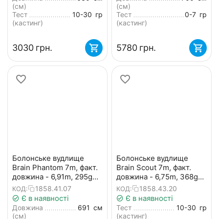
(см)
(см)
Тест
10-30
гр
Тест
0-7
гр
(кастинг)
(кастинг)
‍3030‍
грн.
‍5780‍
грн.
Болонське вудлище
Болонське вудлище
Brain Phantom 7m, факт.
Brain Scout 7m, факт.
довжина - 6,91m, 295g
довжина - 6,75m, 368g
(телескопічне, з
(телескопічне, з
1858.41.07
1858.43.20
КОД:
КОД:
кільцями) + чохол та
кільцями) + чохол та
Є в наявності
Є в наявності
захист на кільця
захист на кільця
Довжина
691
см
Тест
10-30
гр
(см)
(кастинг)