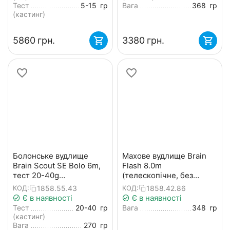
Тест
5-15
гр
Вага
368
гр
(кастинг)
‍5860‍
грн.
‍3380‍
грн.
Болонське вудлище
Махове вудлище Brain
Brain Scout SE Bolo 6m,
Flash 8.0m
тест 20-40g
(телескопічне, без
(телескопічне, з
кілець) + чохол
1858.55.43
1858.42.86
КОД:
КОД:
кільцями) + чохол та
Є в наявності
Є в наявності
захист на кільця
Тест
20-40
гр
Вага
348
гр
(кастинг)
Вага
270
гр