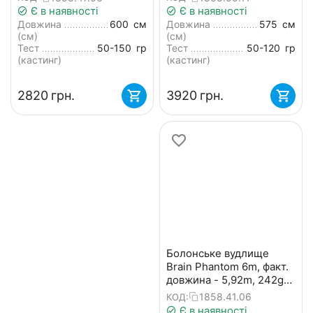
(телескопічне, з
кільцями) + чохол та
Є в наявності
Є в наявності
кільцями) + чохол та
захист на кільця
Довжина
600
см
Довжина
575
см
захист на кільця
(см)
(см)
Тест
50-150
гр
Тест
50-120
гр
(кастинг)
(кастинг)
‍2820‍
грн.
‍3920‍
грн.
Болонське вудлище
Brain Phantom 6m, факт.
довжина - 5,92m, 242g
(телескопічне, з
1858.41.06
КОД:
кільцями) + чохол та
Є в наявності