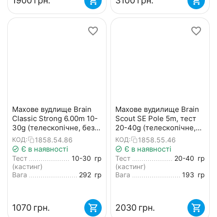
‍1900‍
грн.
‍3100‍
грн.
Махове вудлище Brain
Махове вудилище Brain
Classic Strong 6.00m 10-
Scout SE Pole 5m, тест
30g (телескопічне, без
20-40g (телескопічне,
кілець) + чохол
без кілець, з
1858.54.86
1858.55.46
КОД:
КОД:
конектором) + чохол
Є в наявності
Є в наявності
Тест
10-30
гр
Тест
20-40
гр
(кастинг)
(кастинг)
Вага
292
гр
Вага
193
гр
‍1070‍
грн.
‍2030‍
грн.