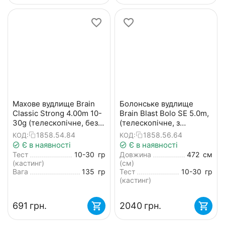
Махове вудлище Brain
Болонське вудлище
Classic Strong 4.00m 10-
Brain Blast Bolo SE 5.0m,
30g (телескопічне, без
(телескопічне, з
кілець) + чохол
кільцями) + чохол та
1858.54.84
1858.56.64
КОД:
КОД:
захист на кільця
Є в наявності
Є в наявності
Тест
10-30
гр
Довжина
472
см
(кастинг)
(см)
Вага
135
гр
Тест
10-30
гр
(кастинг)
‍691‍
грн.
‍2040‍
грн.