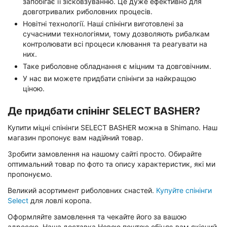
запобігає її зісковзуванню. Це дуже ефективно для
довготривалих риболовних процесів.
Новітні технології. Наші спінінги виготовлені за
сучасними технологіями, тому дозволяють рибалкам
контролювати всі процеси клювання та реагувати на
них.
Таке риболовне обладнання є міцним та довговічним.
У нас ви можете придбати спінінги за найкращою
ціною.
Де придбати спінінг SELECT BASHER?
Купити міцні спінінги SELECT BASHER можна в Shimano. Наш
магазин пропонує вам надійний товар.
Зробити замовлення на нашому сайті просто. Обирайте
оптимальний товар по фото та опису характеристик, які ми
пропонуємо.
Великий асортимент риболовних снастей.
Купуйте спінінги
Select
для ловлі коропа.
Оформляйте замовлення та чекайте його за вашою
адресою. Наша доставка Новою поштою обіцяє вам якісний