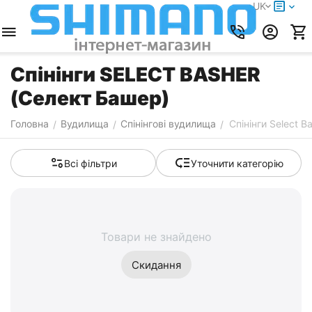
UK
Спінінги SELECT BASHER
(Селект Башер)
Головна
Вудилища
Спінінгові вудилища
Спінінги Select B
/
/
/
Всі фільтри
Уточнити категорію
Товари не знайдено
Скидання