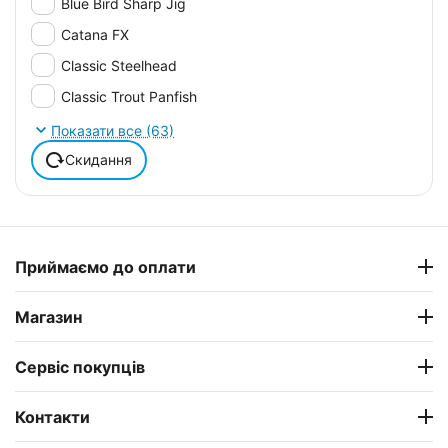
Blue Bird Sharp Jig
Catana FX
Classic Steelhead
Classic Trout Panfish
Cobalt
Показати все (63)
Creed
Скидання
E6X Shakyhead
Force
Force Long Distance
Приймаємо до оплати
Force Long Distance Rod
FX XT
Магазин
Glam
Сервіс покупців
GLX Jig & Worm Casting
Impulse
Контакти
Nexave