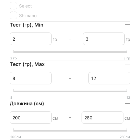
Select
Shimano
Тест (гр), Min
–
гр
гр
2
гр
3
гр
Тест (гр), Max
–
8
12
Довжина (см)
–
см
см
200
см
280
см