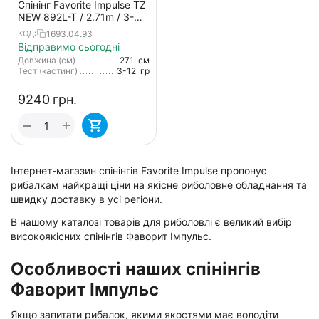
Спінінг Favorite Impulse TZ
NEW 892L-T / 2.71m / 3-
12g / Fast (вершинка
1693.04.93
КОД:
tubular)
Відправимо сьогодні
Довжина (см)
271
см
Тест (кастинг)
3-12
гр
‍9240‍
грн.
+
−
Інтернет-магазин спінінгів Favorite Impulse пропонує
рибалкам найкращі ціни на якісне риболовне обладнання та
швидку доставку в усі регіони.
В нашому каталозі товарів для риболовлі є великий вибір
високоякісних спінінгів Фаворит Імпульс.
Особливості наших спінінгів
Фаворит Імпульс
Якщо запитати рибалок, якими якостями має володіти