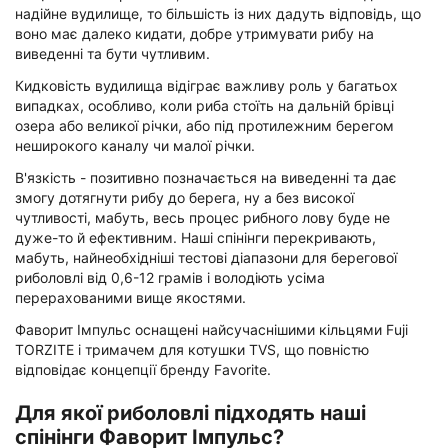
надійне вудилище, то більшість із них дадуть відповідь, що
воно має далеко кидати, добре утримувати рибу на
виведенні та бути чутливим.
Кидковість вудилища відіграє важливу роль у багатьох
випадках, особливо, коли риба стоїть на дальній брівці
озера або великої річки, або під протилежним берегом
неширокого каналу чи малої річки.
В'язкість - позитивно позначається на виведенні та дає
змогу дотягнути рибу до берега, ну а без високої
чутливості, мабуть, весь процес рибного лову буде не
дуже-то й ефективним. Наші спінінги перекривають,
мабуть, найнеобхідніші тестові діапазони для берегової
риболовлі від 0,6-12 грамів і володіють усіма
перерахованими вище якостями.
Фаворит Імпульс оснащені найсучаснішими кільцями Fuji
TORZITE і тримачем для котушки TVS, що повністю
відповідає концепції бренду Favorite.
Для якої риболовлі підходять наші
спінінги Фаворит Імпульс?