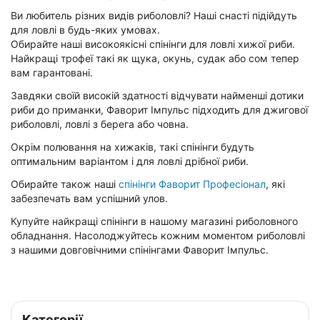
Ви любитель різних видів риболовлі? Наші снасті підійдуть
для ловлі в будь-яких умовах.
Обирайте наші високоякісні спінінги для ловлі хижої риби.
Найкращі трофеї такі як щука, окунь, судак або сом тепер
вам гарантовані.
Завдяки своїй високій здатності відчувати найменші дотики
риби до приманки, Фаворит Імпульс підходить для джигової
риболовлі, ловлі з берега або човна.
Окрім полювання на хижаків, такі спінінги будуть
оптимальним варіантом і для ловлі дрібної риби.
Обирайте також наші
спінінги Фаворит Професіонал
, які
забезпечать вам успішний улов.
Купуйте найкращі спінінги в нашому магазині риболовного
обладнання. Насолоджуйтесь кожним моментом риболовлі
з нашими довговічними спінінгами Фаворит Імпульс.
Категорії