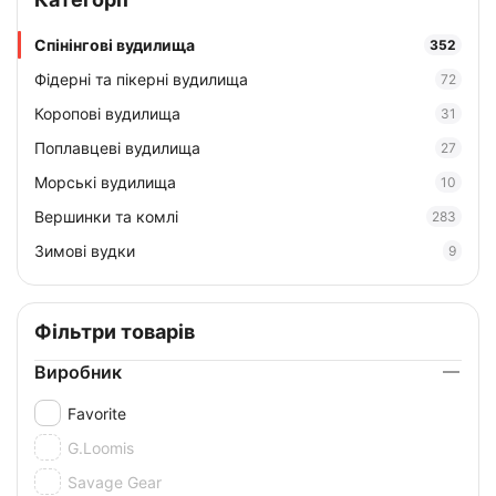
Спінінгові вудилища
352
Фідерні та пікерні вудилища
72
Коропові вудилища
31
Поплавцеві вудилища
27
Морські вудилища
10
Вершинки та комлі
283
Зимові вудки
9
Фільтри товарів
Виробник
Favorite
G.Loomis
Savage Gear