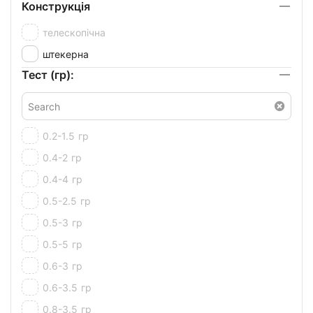
Конструкція
телескопічна
штекерна
Тест (гр):
0.2-1.5
гр
0.4-2
гр
0.4-4
гр
0.5-2.5
гр
0.5-3
гр
0.5-5
гр
0.6-3
гр
0.6-3.5
гр
0.8-3.5
гр