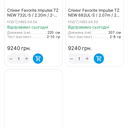
Спінінг Favorite Impulse TZ
Спінінг Favorite Impulse TZ
NEW 732L-S / 2.20m / 2-
NEW 682UL-S / 2.07m / 2-
10g / Ex-Fast (вершинка
8g / Ex-Fast (вершинка
1693.04.54
1693.04.53
КОД:
КОД:
solid)
solid)
Відправимо сьогодні
Відправимо сьогодні
Довжина (см)
220
см
Довжина (см)
207
см
Тест (кастинг)
2-10
гр
Тест (кастинг)
2-8
гр
‍9240‍
грн.
‍9240‍
грн.
+
+
−
−