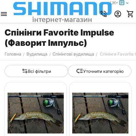
UK
Спінінги Favorite Impulse
(Фаворит Імпульс)
Головна
Вудилища
Спінінгові вудилища
Спінінги Favorite
/
/
/
Всі фільтри
Уточнити категорію