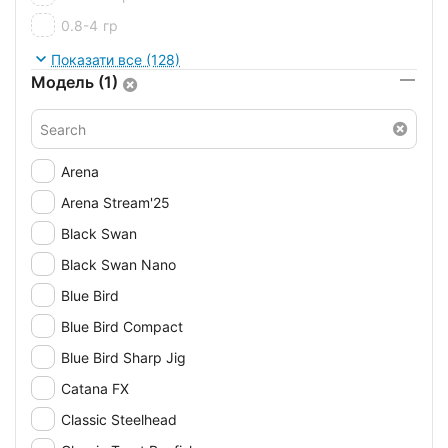
0.8-4
гр
0.8-5
гр
Показати все (128)
Модель (1)
0.9-5
гр
1,5-4
гр
1-3
гр
Arena
1-4
гр
Arena Stream'25
1-4.5
гр
Black Swan
1-5
гр
Black Swan Nano
1-6
гр
Blue Bird
1-7
гр
Blue Bird Compact
1.5-5
гр
Blue Bird Sharp Jig
1.5-7
гр
Catana FX
1.75-10.5
гр
Classic Steelhead
1.75-8.75
гр