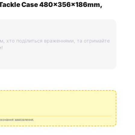
 Tackle Case 480x356x186mm,
м, хто поділиться враженнями, та отримайте
и!
иконання замовлення.