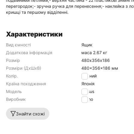
подвійними петлями;- верхня частина - 22 пластикові знімні 
перегородок;- зручна ручка для перенесення;- наклейка з лог
кришці та першому відділенні.
Характеристики
Вид ємності
Ящик
Додаткова інформація
маса 2.67 кг
Розмір
480х356х186
Розміри (ДхШхВ)
480x356x186 мм
Колір.
Чорний
Країна походження
Японія
Модель
Versus
Виробник
Meiho
Знайти схожі