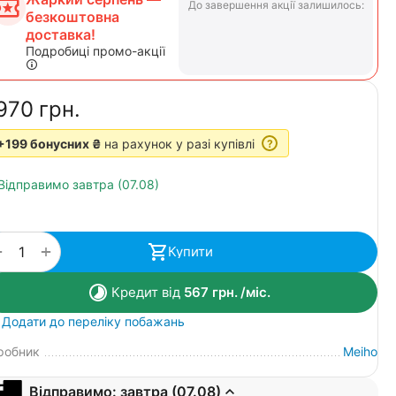
До завершення акції залишилось:
безкоштовна
доставка!
Подробиці промо-акції
970‍
грн.
+199 бонусних ₴
на рахунок у разі купівлі
?
Відправимо завтра (07.08)
+
−
Купити
Кредит від
567
грн.
/міс.
Додати до переліку побажань
робник
Meiho
Відправимо: завтра (07.08)