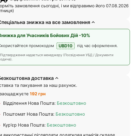
рміть замовлення сьогодні, і ми відправимо його 07.08.2026
ятниця)
Спеціальна знижка на все замовлення
Знижка для Учасників Бойових Дій -10%
UBD10
Скористайтеся промокодом
під час оформлення.
*Підтвердження надається менеджеру (Посвідчення УБД / Документи
одича).
Безкоштовна доставка
ставка та пакування за наш рахунок.
 заощаджуєте
192 грн
Відділення Нова Пошта:
Безкоштовно
Поштомат Нова Пошта:
Безкоштовно
Кур'єр Нова Пошта:
Безкоштовно
и використанні післяплати додаткова комісія складе