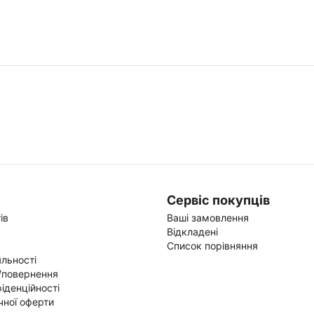
Сервіс покупців
ів
Ваші замовлення
Відкладені
Список порівняння
льності
/повернення
іденційності
чної оферти