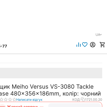
UA
5-77
щик Meiho Versus VS-3080 Tackle
ase 480x356x186mm, колір: чорний
Написати відгук
КОД:
1721.00.20
Жаркий серпень —