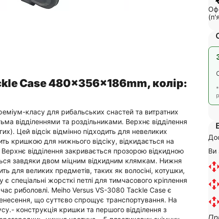
Офо
(п'
ckle Case 480x356x186mm, колір:
р
преміум-класу для рибальських снастей та витратних
атьма відділеннями та роздільниками. Верхнє відділення
гих). Цей відсік відмінно підходить для невеликих
До
жить кришкою для нижнього відсіку, відкидається на
Ви
. Верхнє відділення закривається прозорою відкидною
ться завдяки двом міцним відкидним клямкам. Нижня
ить для великих предметів, таких як волосіні, котушки,
у є спеціальні жорсткі петлі для тимчасового кріплення
 час риболовлі. Meiho Versus VS-3080 Tackle Case є
ренесення, що суттєво спрощує транспортування. На
усу.- конструкція кришки та першого відділення з
Пр