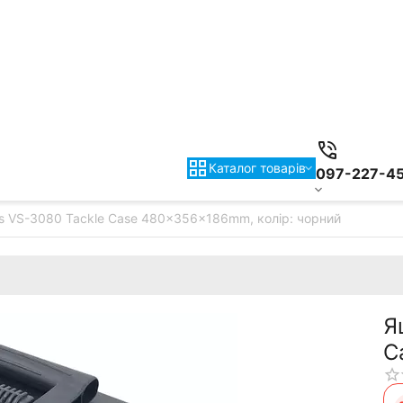
Каталог товарiв
097-227-4
s VS-3080 Tackle Case 480x356x186mm, колір: чорний
Я
C