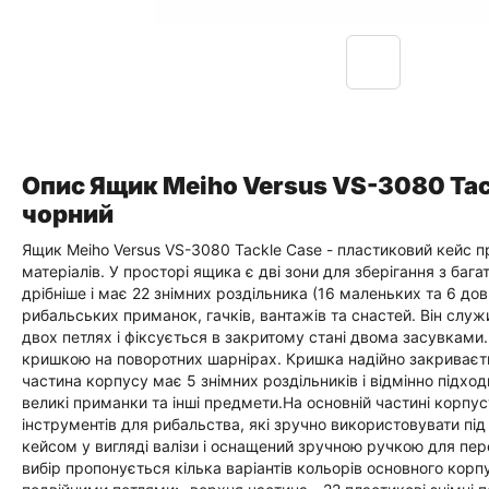
Опис Ящик Meiho Versus VS-3080 Ta
чорний
Ящик Meiho Versus VS-3080 Tackle Case - пластиковий кейс 
матеріалів. У просторі ящика є дві зони для зберігання з баг
дрібніше і має 22 знімних роздільника (16 маленьких та 6 дов
рибальських приманок, гачків, вантажів та снастей. Він слу
двох петлях і фіксується в закритому стані двома засувками
кришкою на поворотних шарнірах. Кришка надійно закриває
частина корпусу має 5 знімних роздільників і відмінно підход
великі приманки та інші предмети.На основній частині корпус
інструментів для рибальства, які зручно використовувати під
кейсом у вигляді валізи і оснащений зручною ручкою для пе
вибір пропонується кілька варіантів кольорів основного корп