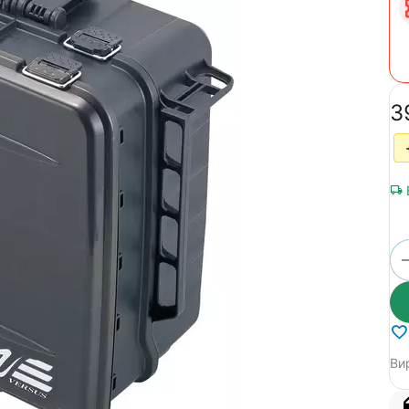
‍3
Ви