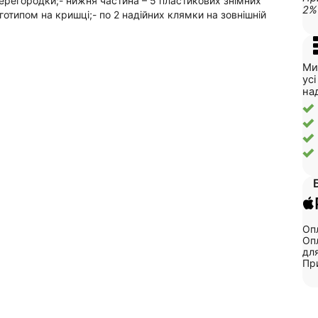
перегородки;- нижня частина – 5 пластикових знімних
2%
отипом на кришці;- по 2 надійних клямки на зовнішній
Ми
ус
на
Опл
Опл
для
Пр